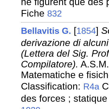
ne figurent que des p
Fiche
832
[
]
S
Bellavitis G.
1854
derivazione di alcun
(Lettera del Sig. Prof
Compilatore).
A.S.M.F
Matematiche e fisic
Classification:
Co
R4a
des forces ; statique