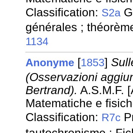
Classification:
Gé
S2a
générales ; théorèm
1134
[
]
Sull
Anonyme
1853
(Osservazioni aggiunte
Bertrand).
A.S.M.F. [
Matematiche e fisic
Classification:
P
R7c
tautochronisme ; Fi