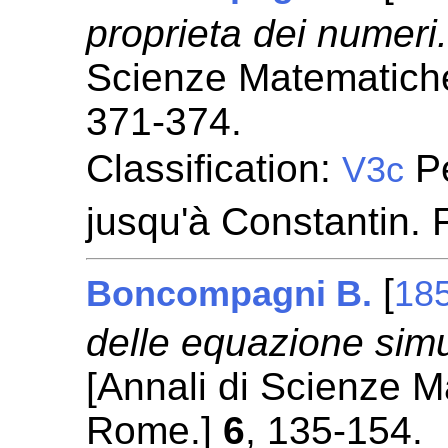
proprieta dei numeri
Scienze Matematiche
371-374.
Classification:
Pé
V3c
jusqu'à Constantin.
[
Boncompagni B.
18
delle equazione simu
[Annali di Scienze M
Rome.]
6
, 135-154.