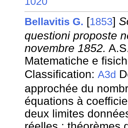
1020
[
]
S
Bellavitis G.
1853
questioni proposte 
novembre 1852.
A.S.
Matematiche e fisic
Classification:
Dé
A3d
approchée du nombr
équations à coeffici
deux limites données
réelles ; théorèmes