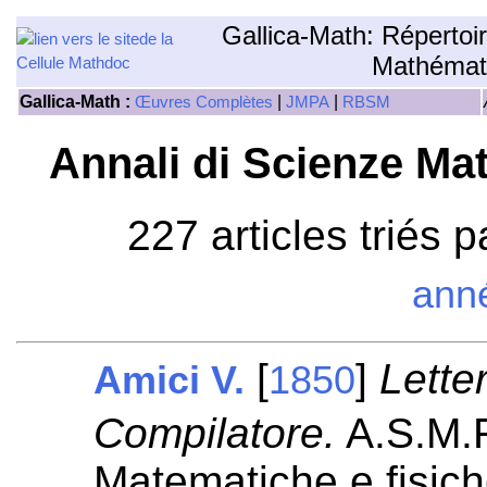
Gallica-Math: Répertoi
Mathémat
Gallica-Math :
|
|
Œuvres Complètes
JMPA
RBSM
Annali di Scienze Ma
227 articles triés 
ann
[
]
Letter
Amici V.
1850
Compilatore.
A.S.M.F
Matematiche e fisic