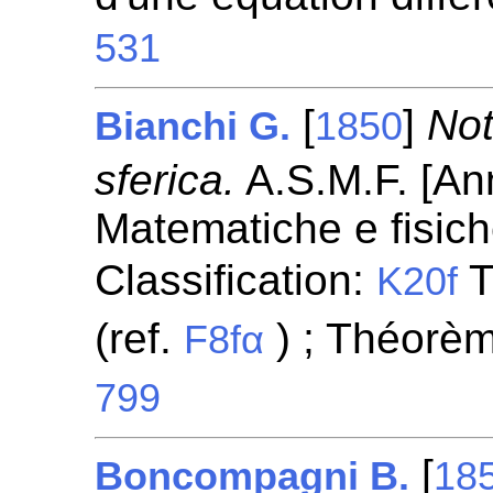
531
[
]
Not
Bianchi G.
1850
sferica.
A.S.M.F. [Ann
Matematiche e fisic
Classification:
T
K20f
(ref.
) ; Théorè
F8fα
799
[
Boncompagni B.
18