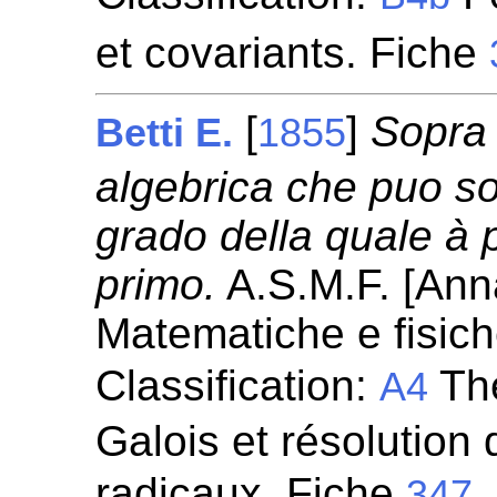
et covariants. Fiche
[
]
Sopra 
Betti E.
1855
algebrica che puo so
grado della quale à
primo.
A.S.M.F. [Anna
Matematiche e fisic
Classification:
Thé
A4
Galois et résolution
radicaux. Fiche
347