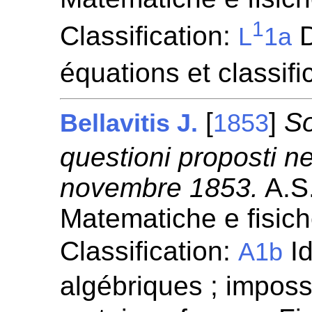
1
Classification:
D
L
1a
équations et classifi
[
]
So
Bellavitis J.
1853
questioni proposti n
novembre 1853.
A.S.
Matematiche e fisic
Classification:
Id
A1b
algébriques ; impossi