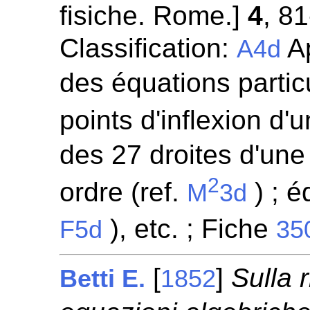
fisiche. Rome.]
4
, 8
Classification:
Ap
A4d
des équations partic
points d'inflexion d'
des 27 droites d'une
2
ordre (ref.
) ; é
M
3d
), etc. ; Fiche
F5d
35
[
]
Sulla 
Betti E.
1852