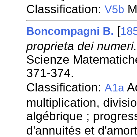
Classification:
M
V5b
[
Boncompagni B.
18
proprieta dei numeri
Scienze Matematiche
371-374.
Classification:
Ad
A1a
multiplication, divisi
algébrique ; progress
d'annuités et d'amor