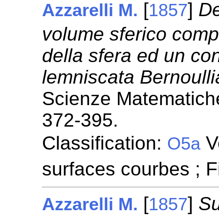
[
]
De
Azzarelli M.
1857
volume sferico compr
della sfera ed un cono
lemniscata Bernoulli
Scienze Matematiche
372-395.
Classification:
Vo
O5a
surfaces courbes ; 
[
]
Su
Azzarelli M.
1857