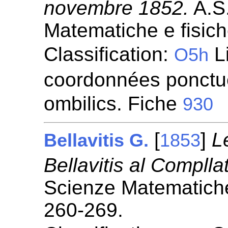
novembre 1852.
A.S.
Matematiche e fisic
Classification:
L
O5h
coordonnées ponctuel
ombilics. Fiche
930
[
]
L
Bellavitis G.
1853
Bellavitis al Complla
Scienze Matematiche
260-269.