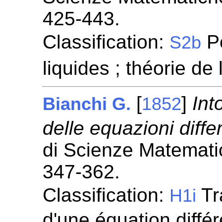
425-443.
Classification:
Pe
S2b
liquides ; théorie de
[
]
Int
Bianchi G.
1852
delle equazioni differ
di Scienze Matemati
347-362.
Classification:
Tr
H1i
d'une équation différe