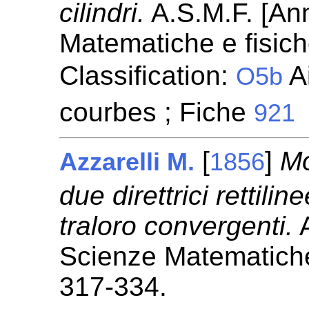
cilindri.
A.S.M.F. [Ann
Matematiche e fisic
Classification:
Ai
O5b
courbes ; Fiche
921
[
]
Mo
Azzarelli M.
1856
due direttrici rettilin
traloro convergenti.
A
Scienze Matematiche
317-334.