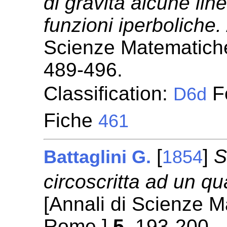
di gravità alcune lin
funzioni iperboliche.
Scienze Matematiche
489-496.
Classification:
Fo
D6d
Fiche
461
[
]
S
Battaglini G.
1854
circoscritta ad un q
[Annali di Scienze M
Rome.]
5
, 193-200.