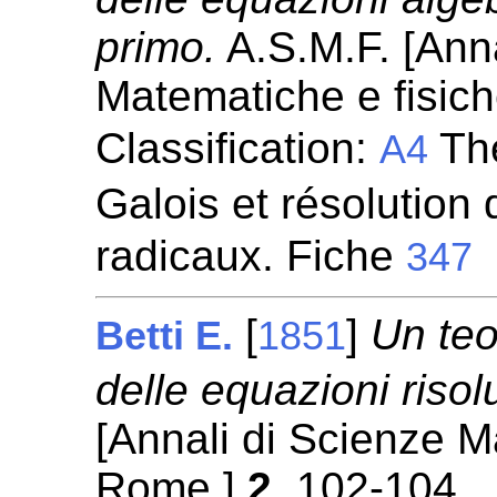
primo.
A.S.M.F. [Anna
Matematiche e fisic
Classification:
Thé
A4
Galois et résolution
radicaux. Fiche
347
[
]
Un teo
Betti E.
1851
delle equazioni risolu
[Annali di Scienze M
Rome.]
2
, 102-104.