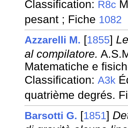
Classification:
Mo
R8c
pesant ; Fiche
1082
[
]
Le
Azzarelli M.
1855
al compilatore.
A.S.M
Matematiche e fisic
Classification:
Éq
A3k
quatrième degrés. F
[
]
De
Barsotti G.
1851