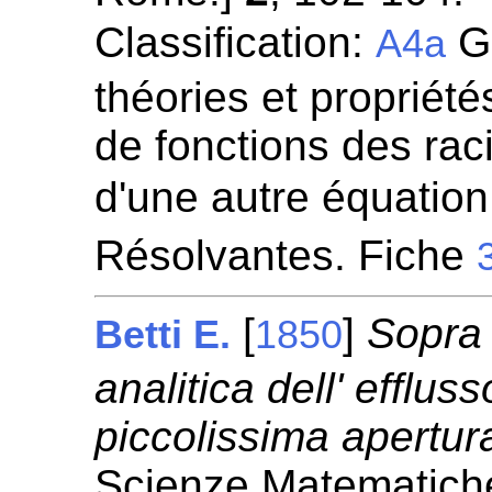
Classification:
Gr
A4a
théories et propriété
de fonctions des rac
d'une autre équation
Résolvantes. Fiche
[
]
Sopra 
Betti E.
1850
analitica dell' efflus
piccolissima apertur
Scienze Matematiche