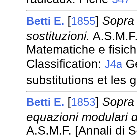
[
]
Sopra 
Betti E.
1855
sostituzioni.
A.S.M.F.
Matematiche e fisic
Classification:
Gé
J4a
substitutions et les
[
]
Sopra 
Betti E.
1853
equazioni modulari de
A.S.M.F. [Annali di