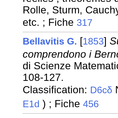
Rolle, Sturm, Cauchy
etc. ; Fiche
317
[
]
S
Bellavitis G.
1853
comprendono i Berno
di Scienze Matemati
108-127.
Classification:
N
D6cδ
) ; Fiche
E1d
456