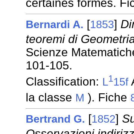
certaines formes. F
[
]
Di
Bernardi A.
1853
teoremi di Geometria
Scienze Matematiche
101-105.
1
Classification:
A
L
15f
la classe
). Fiche
M
[
]
Su
Bertrand G.
1852
Osservazioni indiriz