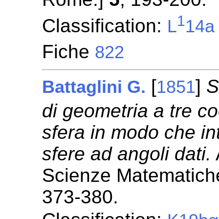
1
Classification:
L
14a
Fiche
822
[
]
S
Battaglini G.
1851
di geometria a tre c
sfera in modo che int
sfere ad angoli dati.
Scienze Matematiche
373-380.