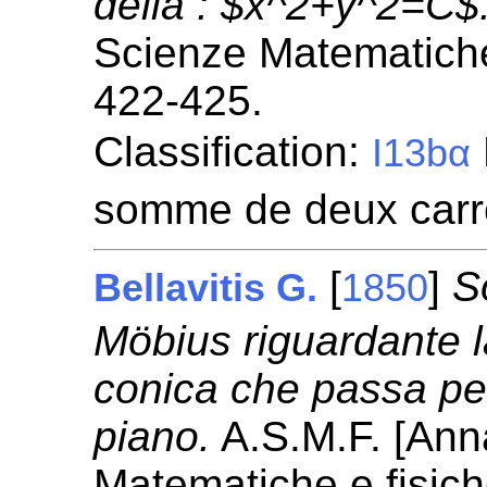
della : $x^2+y^2=C$
Scienze Matematiche
422-425.
Classification:
I13bα
somme de deux carr
[
]
S
Bellavitis G.
1850
Möbius riguardante l
conica che passa per
piano.
A.S.M.F. [Anna
Matematiche e fisic