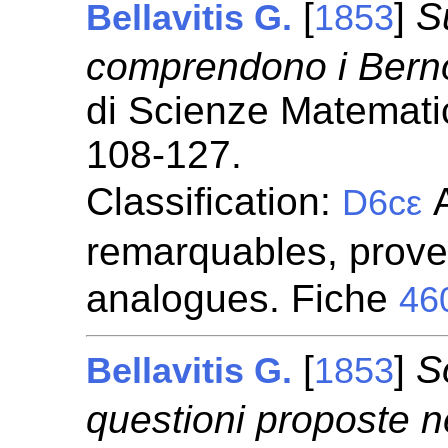
[
]
S
Bellavitis G.
1853
comprendono i Berno
di Scienze Matemati
108-127.
Classification:
A
D6cε
remarquables, prove
analogues. Fiche
46
[
]
S
Bellavitis G.
1853
questioni proposte 