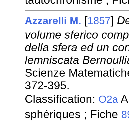
[
]
De
Azzarelli M.
1857
volume sferico compr
della sfera ed un cono
lemniscata Bernoulli
Scienze Matematiche
372-395.
Classification:
Ai
O2a
sphériques ; Fiche
8