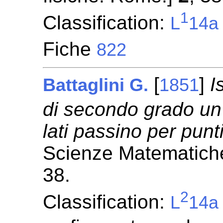
1
Classification:
L
14a
Fiche
822
[
]
I
Battaglini G.
1851
di secondo grado un
lati passino per punti
Scienze Matematiche
38.
2
Classification:
L
14a