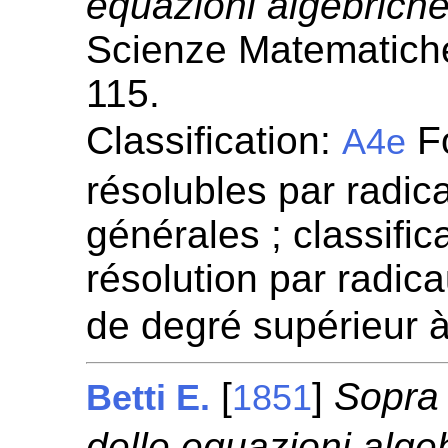
equazioni algebriche
Scienze Matematiche
115.
Classification:
Fo
A4e
résolubles par radica
générales ; classifica
résolution par radic
de degré supérieur 
[
]
Sopra l
Betti E.
1851
delle equazioni algebr