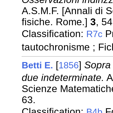
A.S.M.F. [Annali di
fisiche. Rome.]
3
, 5
Classification:
P
R7c
tautochronisme ; Fi
[
]
Sopra
Betti E.
1856
due indeterminate.
A
Scienze Matematiche
63.
Classification:
Fo
B4b