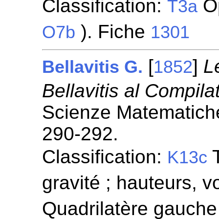
Classification:
Op
T3a
). Fiche
O7b
1301
[
]
L
Bellavitis G.
1852
Bellavitis al Compila
Scienze Matematiche
290-292.
Classification:
T
K13c
gravité ; hauteurs, v
Quadrilatère gauche