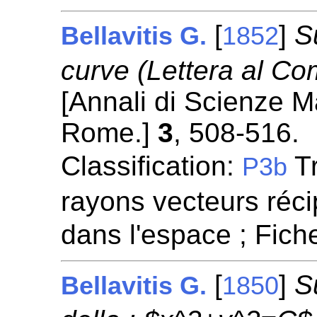
[
]
S
Bellavitis G.
1852
curve (Lettera al Com
[Annali di Scienze M
Rome.]
3
, 508-516.
Classification:
Tr
P3b
rayons vecteurs réci
dans l'espace ; Fic
[
]
S
Bellavitis G.
1850