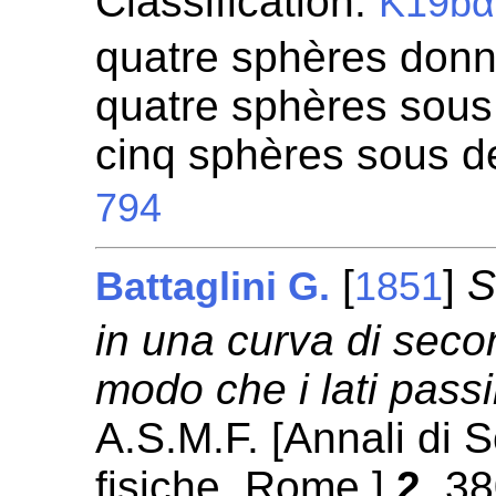
Classification:
K19bα
quatre sphères donn
quatre sphères sous
cinq sphères sous d
794
[
]
S
Battaglini G.
1851
in una curva di seco
modo che i lati passi
A.S.M.F. [Annali di
fisiche. Rome.]
2
, 3