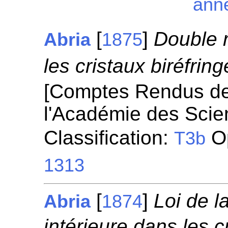
ann
[
]
Double r
Abria
1875
les cristaux biréfrin
[Comptes Rendus d
l'Académie des Scie
Classification:
Op
T3b
1313
[
]
Loi de l
Abria
1874
intérieure dans les c