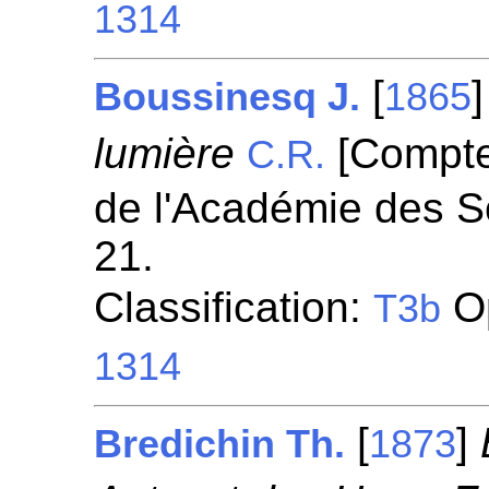
1314
[
Boussinesq J.
1865
lumière
[Compte
C.R.
de l'Académie des S
21.
Classification:
Op
T3b
1314
[
]
Bredichin Th.
1873