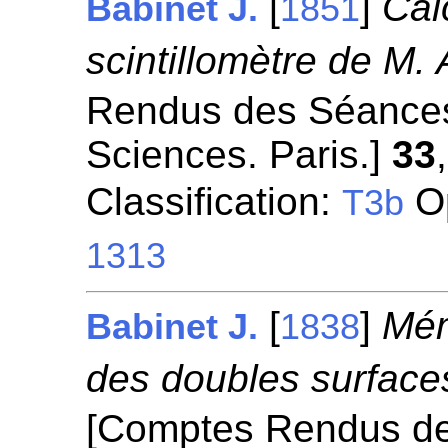
[
]
Cal
Babinet J.
1851
scintillomètre de M.
Rendus des Séances
Sciences. Paris.]
33
Classification:
Op
T3b
1313
[
]
Mém
Babinet J.
1838
des doubles surfaces
[Comptes Rendus d