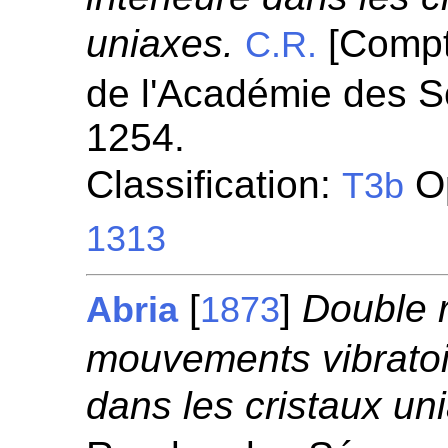
uniaxes.
[Compt
C.R.
de l'Académie des S
1254.
Classification:
Op
T3b
1313
[
]
Double r
Abria
1873
mouvements vibratoi
dans les cristaux un