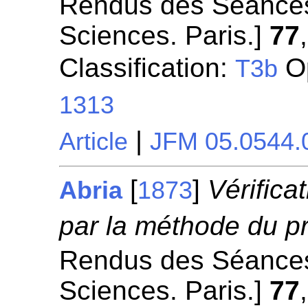
Rendus des Séances
Sciences. Paris.]
77
Classification:
Op
T3b
1313
|
Article
JFM 05.0544.
[
]
Vérifica
Abria
1873
par la méthode du p
Rendus des Séances
Sciences. Paris.]
77