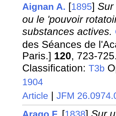
[
]
Sur 
Aignan A.
1895
ou le 'pouvoir rotato
substances actives.
des Séances de l'A
Paris.]
120
, 723-725
Classification:
Op
T3b
1904
|
Article
JFM 26.0974.
[
]
Sur u
Arago F.
1838