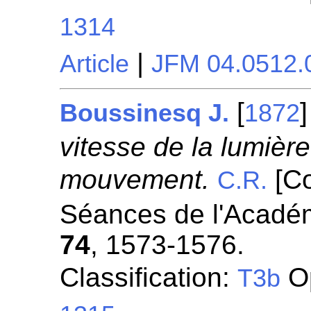
1314
|
Article
JFM 04.0512.
[
Boussinesq J.
1872
vitesse de la lumièr
mouvement.
[C
C.R.
Séances de l'Académ
74
, 1573-1576.
Classification:
Op
T3b