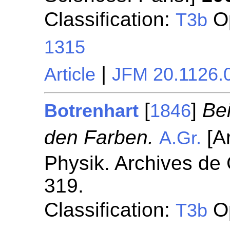
Classification:
Op
T3b
1315
|
Article
JFM 20.1126.
[
]
Be
Botrenhart
1846
den Farben.
[A
A.Gr.
Physik. Archives de 
319.
Classification:
Op
T3b