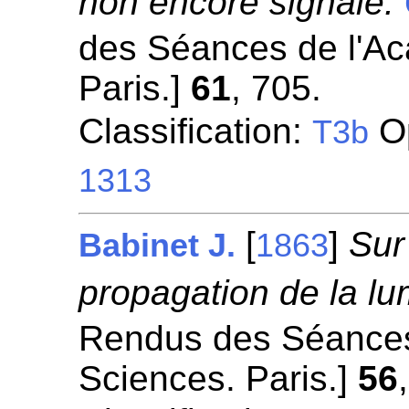
non encore signalé.
des Séances de l'A
Paris.]
61
, 705.
Classification:
Op
T3b
1313
[
]
Sur
Babinet J.
1863
propagation de la lu
Rendus des Séances
Sciences. Paris.]
56