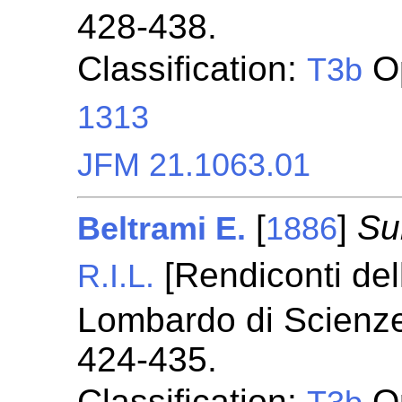
428-438.
Classification:
Op
T3b
1313
JFM 21.1063.01
[
]
Su
Beltrami E.
1886
[Rendiconti dell
R.I.L.
Lombardo di Scienze 
424-435.
Classification:
Op