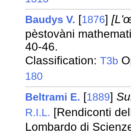
[
]
[L'œ
Baudys V.
1876
pèstovàni mathemati
40-46.
Classification:
Op
T3b
180
[
]
Su
Beltrami E.
1889
[Rendiconti dell
R.I.L.
Lombardo di Scienze 