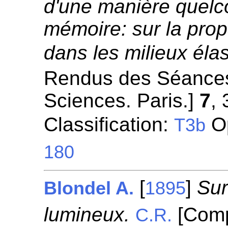
d'une manière quel
mémoire: sur la pr
dans les milieux éla
Rendus des Séances
Sciences. Paris.]
7
,
Classification:
Op
T3b
180
[
]
Sur
Blondel A.
1895
lumineux.
[Comp
C.R.