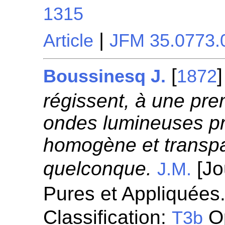
1315
|
Article
JFM 35.0773.
[
Boussinesq J.
1872
régissent, à une pre
ondes lumineuses p
homogène et transpa
quelconque.
[Jo
J.M.
Pures et Appliquées.
Classification:
Op
T3b