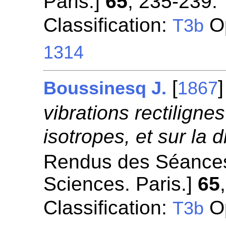
Paris.]
65
, 235-239.
Classification:
Op
T3b
1314
[
Boussinesq J.
1867
vibrations rectiligne
isotropes, et sur la di
Rendus des Séances
Sciences. Paris.]
65
Classification:
Op
T3b