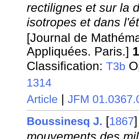
rectilignes et sur la 
isotropes et dans l'é
[Journal de Mathéma
Appliquées. Paris.]
Classification:
Op
T3b
1314
|
Article
JFM 01.0367.
[
Boussinesq J.
1867
mouvements des mili