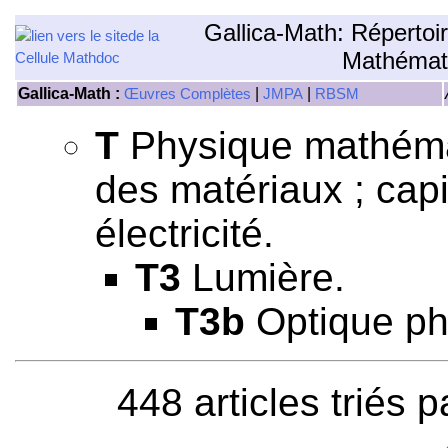
Gallica-Math: Répertoi
Mathémat
Gallica-Math :
|
|
Œuvres Complètes
JMPA
RBSM
T
Physique mathémati
des matériaux ; capil
électricité.
T3
Lumière.
T3b
Optique ph
448 articles triés 