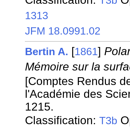
T3b
1313
JFM 18.0991.02
[
]
Pola
Bertin A.
1861
Mémoire sur la surf
[Comptes Rendus d
l'Académie des Scie
1215.
Classification:
Op
T3b