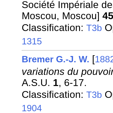
Société Impériale de
Moscou, Moscou]
4
Classification:
Op
T3b
1315
[
Bremer G.-J. W.
188
variations du pouvoir
A.S.U.
1
, 6-17.
Classification:
Op
T3b
1904