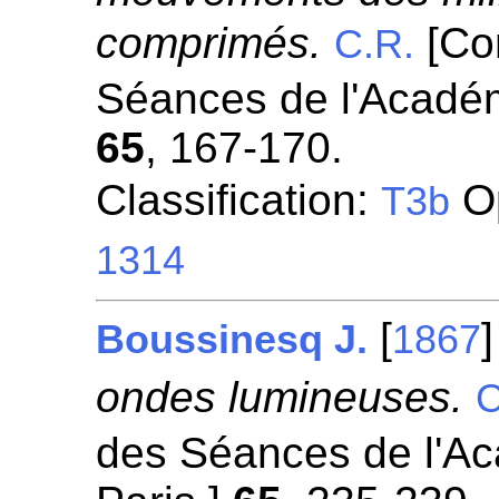
comprimés.
[Co
C.R.
Séances de l'Académ
65
, 167-170.
Classification:
Op
T3b
1314
[
Boussinesq J.
1867
ondes lumineuses.
C
des Séances de l'A