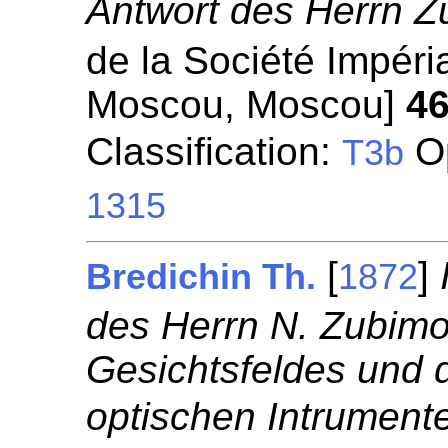
Antwort des Herrn Z
de la Société Impéri
Moscou, Moscou]
4
Classification:
Op
T3b
1315
[
]
Bredichin Th.
1872
des Herrn N. Zubimo
Gesichtsfeldes und 
optischen Intrument