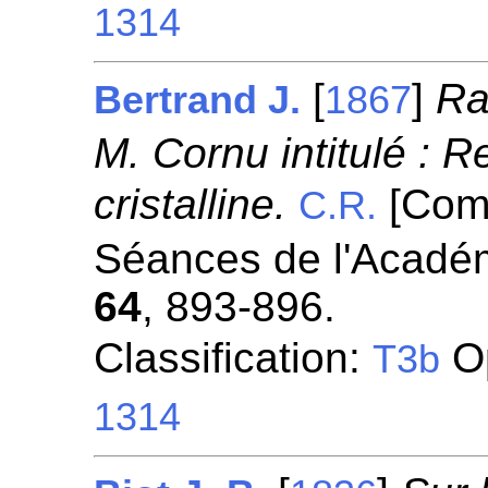
1314
[
]
Ra
Bertrand J.
1867
M. Cornu intitulé : R
cristalline.
[Com
C.R.
Séances de l'Académ
64
, 893-896.
Classification:
Op
T3b
1314