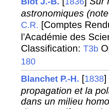
[
]
Sur 
Biot J.-B.
1836
astronomiques (note 
[Comptes Rend
C.R.
l'Académie des Scie
Classification:
Op
T3b
180
[
Blanchet P.-H.
1838
propagation et la po
dans un milieu homogè