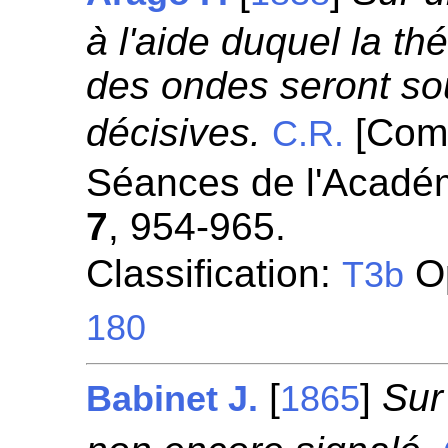
à l'aide duquel la thé
des ondes seront s
décisives.
[Com
C.R.
Séances de l'Académ
7
, 954-965.
Classification:
Op
T3b
180
[
]
Sur
Babinet J.
1865