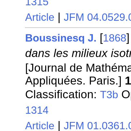
1315
|
Article
JFM 04.0529.
[
Boussinesq J.
1868
dans les milieux iso
[Journal de Mathéma
Appliquées. Paris.]
Classification:
Op
T3b
1314
|
Article
JFM 01.0361.