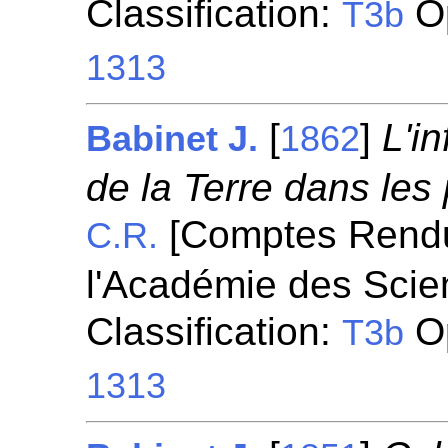
Classification:
Op
T3b
1313
[
]
L'i
Babinet J.
1862
de la Terre dans le
[Comptes Rend
C.R.
l'Académie des Scie
Classification:
Op
T3b
1313