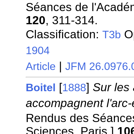
Séances de l'Académ
120
, 311-314.
Classification:
Op
T3b
1904
|
Article
JFM 26.0976.
[
]
Sur les
Boitel
1888
accompagnent l'arc-e
Rendus des Séances
Sciences. Paris.]
10