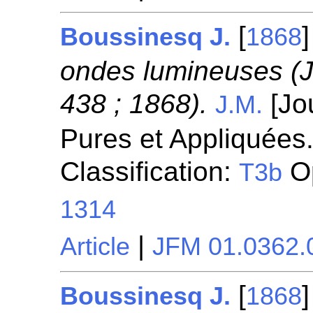
[
Boussinesq J.
1868
ondes lumineuses (J
438 ; 1868).
[Jo
J.M.
Pures et Appliquées.
Classification:
Op
T3b
1314
|
Article
JFM 01.0362.
[
Boussinesq J.
1868