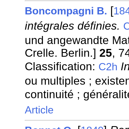
[
Boncompagni B.
18
intégrales définies.
C
und angewandte Mat
Crelle. Berlin.]
25
, 7
Classification:
I
C2h
ou multiples ; existen
continuité ; généralit
Article