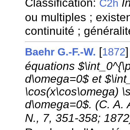
Classification:
I
C2h
ou multiples ; existen
continuité ; généralit
[
Baehr G.-F.-W.
1872
équations $\int_0^{\
d\omega=0$ et $\int_
\cos(x\cos\omega) \
d\omega=0$. (C. A. A
N., 7, 351-358; 1872