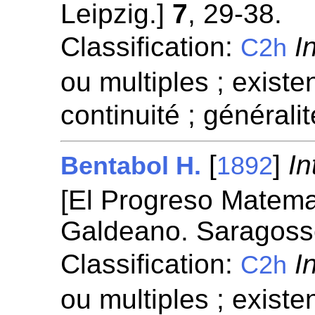
Leipzig.]
7
, 29-38.
Classification:
I
C2h
ou multiples ; existen
continuité ; généralit
[
]
In
Bentabol H.
1892
[El Progreso Matema
Galdeano. Saragoss
Classification:
I
C2h
ou multiples ; existen