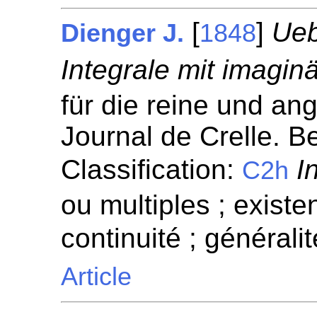
[
]
Ueb
Dienger J.
1848
Integrale mit imagin
für die reine und a
Journal de Crelle. Be
Classification:
I
C2h
ou multiples ; existen
continuité ; généralit
Article