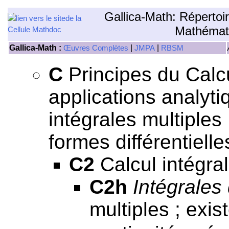
Gallica-Math: Répertoi
Mathémat
Gallica-Math :
|
|
Œuvres Complètes
JMPA
RBSM
C
Principes du Calcul
applications analyti
intégrales multiples
formes différentielle
C2
Calcul intégral
C2h
Intégrales 
multiples ; exis