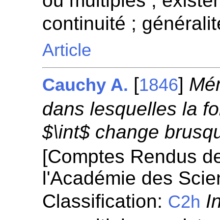
ou multiples ; existen
continuité ; généralit
Article
[
]
Mém
Cauchy A.
1846
dans lesquelles la f
$\int$ change brusq
[Comptes Rendus d
l'Académie des Scie
Classification:
I
C2h