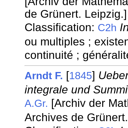
[Archiv der Mathema
de Grünert. Leipzig.
Classification:
I
C2h
ou multiples ; existen
continuité ; généralit
[
]
Ueber
Arndt F.
1845
integrale und Summi
[Archiv der Mat
A.Gr.
Archives de Grünert.