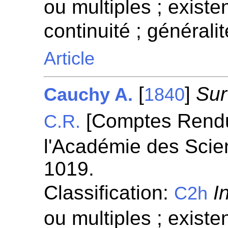
ou multiples ; existen
continuité ; généralit
Article
[
]
Sur
Cauchy A.
1840
[Comptes Rend
C.R.
l'Académie des Scie
1019.
Classification:
I
C2h
ou multiples ; existen