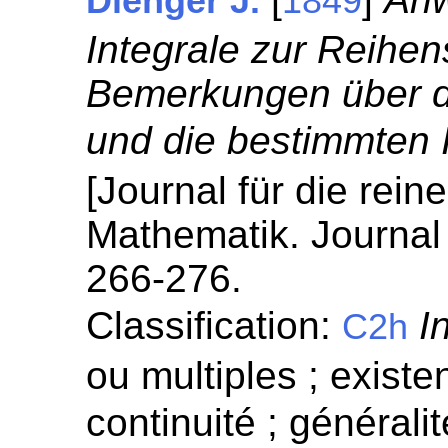
Dienger J.
1849
Integrale zur Reihe
Bemerkungen über d
und die bestimmten 
[Journal für die rei
Mathematik. Journal 
266-276.
Classification:
I
C2h
ou multiples ; existen
continuité ; généralit