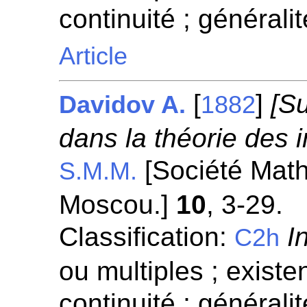
continuité ; généralit
Article
[
]
[S
Davidov A.
1882
dans la théorie des i
[Société Mat
S.M.M.
Moscou.]
10
, 3-29.
Classification:
I
C2h
ou multiples ; existen
continuité ; généralit