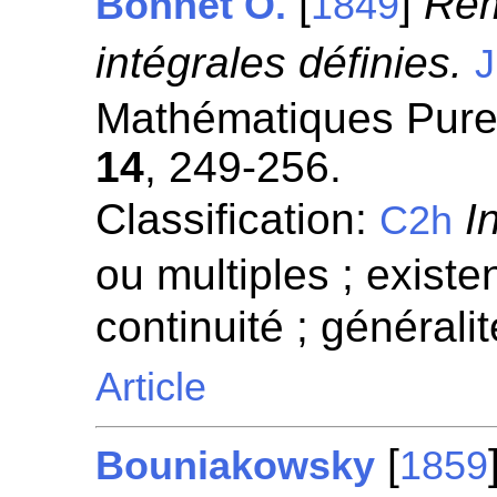
[
]
Rem
Bonnet O.
1849
intégrales définies.
J
Mathématiques Pures
14
, 249-256.
Classification:
I
C2h
ou multiples ; existen
continuité ; généralit
Article
[
Bouniakowsky
1859