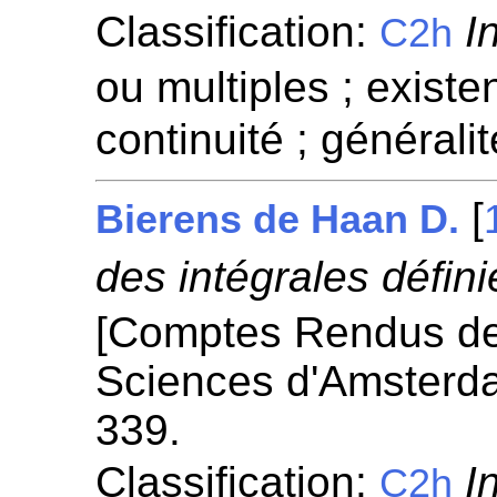
Classification:
I
C2h
ou multiples ; existen
continuité ; généralit
[
Bierens de Haan D.
des intégrales défini
[Comptes Rendus de
Sciences d'Amsterd
339.
Classification:
I
C2h