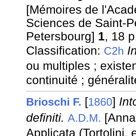
[Mémoires de l'Acad
Sciences de Saint-P
Petersbourg]
1
, 18 p
Classification:
I
C2h
ou multiples ; existen
continuité ; généralit
[
]
Int
Brioschi F.
1860
definiti.
[Annal
A.D.M.
Applicata (Tortolini,