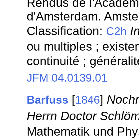
Rendus de l'Académ
d'Amsterdam. Amste
Classification:
I
C2h
ou multiples ; existen
continuité ; généralit
JFM 04.0139.01
[
]
Nochm
Barfuss
1846
Herrn Doctor Schlöm
Mathematik und Phys