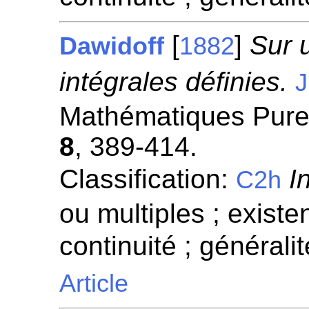
[
]
Sur 
Dawidoff
1882
intégrales définies.
J
Mathématiques Pures
8
, 389-414.
Classification:
I
C2h
ou multiples ; existen
continuité ; généralit
Article