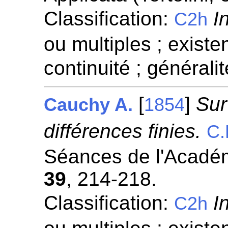
Classification:
I
C2h
ou multiples ; existen
continuité ; généralit
[
]
Sur
Cauchy A.
1854
différences finies.
C.
Séances de l'Académ
39
, 214-218.
Classification:
I
C2h