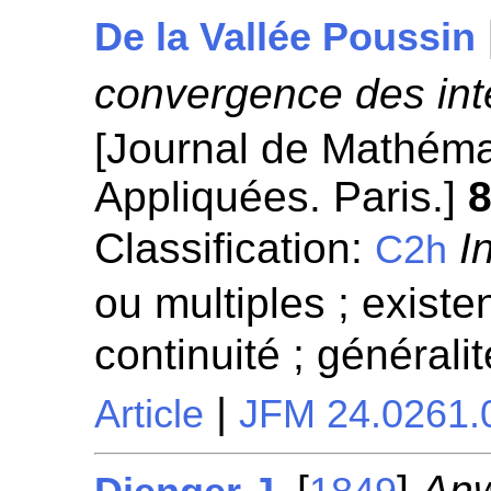
De la Vallée Poussin
convergence des inté
[Journal de Mathéma
Appliquées. Paris.]
Classification:
I
C2h
ou multiples ; existen
continuité ; généralit
|
Article
JFM 24.0261.
[
]
Anw