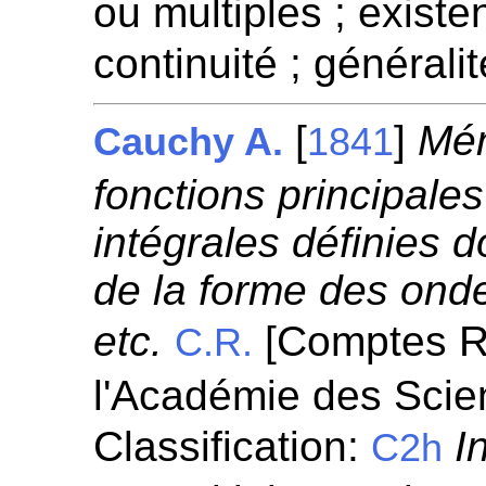
ou multiples ; existen
continuité ; généralit
[
]
Mém
Cauchy A.
1841
fonctions principale
intégrales définies 
de la forme des ond
etc.
[Comptes R
C.R.
l'Académie des Scie
Classification:
I
C2h