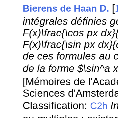
[
Bierens de Haan D.
intégrales définies 
F(x)\frac{\cos px dx
F(x)\frac{\sin px dx}
de ces formules au c
de la forme $\sin^a 
[Mémoires de l'Aca
Sciences d'Amsterd
Classification:
I
C2h