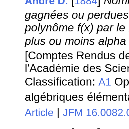
[
]
Nomb
André D.
1884
gagnées ou perdues d
polynôme f(x) par l
plus ou moins alpha 
[Comptes Rendus d
l'Académie des Scie
Classification:
Opé
A1
algébriques élément
|
Article
JFM 16.0082.