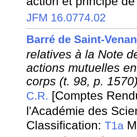
action et principe d
JFM 16.0774.02
Barré de Saint-Venan
relatives à la Note d
actions mutuelles en
corps (t. 98, p. 1570)
[Comptes Rend
C.R.
l'Académie des Scie
Classification:
Mé
T1a