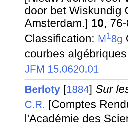
door bet Wiskundig
Amsterdam.]
10
, 76-
1
Classification:
M
8g
courbes algébriques
JFM 15.0620.01
[
]
Sur le
Berloty
1884
[Comptes Rend
C.R.
l'Académie des Scie