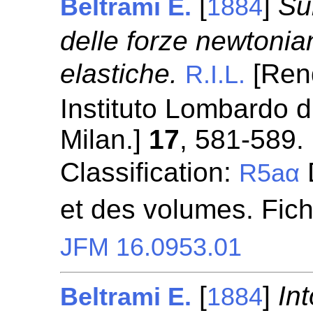
[
]
Su
Beltrami E.
1884
delle forze newtonia
elastiche.
[Rend
R.I.L.
Instituto Lombardo d
Milan.]
17
, 581-589.
Classification:
D
R5aα
et des volumes. Fic
JFM 16.0953.01
[
]
In
Beltrami E.
1884