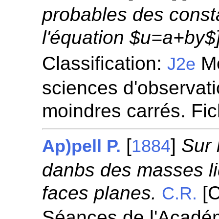
probables des const
l'équation $u=a+by$
Classification:
Mé
J2e
sciences d'observatio
moindres carrés. Fi
[
]
Sur 
Ap)pell P.
1884
danbs des masses li
faces planes.
[C
C.R.
Séances de l'Académ