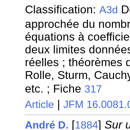
Classification:
Dé
A3d
approchée du nombr
équations à coeffici
deux limites données
réelles ; théorèmes
Rolle, Sturm, Cauchy
etc. ; Fiche
317
|
Article
JFM 16.0081.
[
]
Sur 
André D.
1884