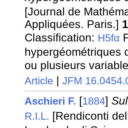
[Journal de Mathéma
Appliquées. Paris.]
Classification:
F
H5fα
hypergéométriques d
ou plusieurs variabl
|
Article
JFM 16.0454.
[
]
Sul
Aschieri F.
1884
[Rendiconti dell
R.I.L.