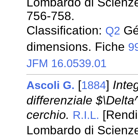
Lombardo di Scienze 
756-758.
Classification:
Gé
Q2
dimensions. Fiche
9
JFM 16.0539.01
[
]
Inte
Ascoli G.
1884
differenziale $\Delta
cerchio.
[Rendic
R.I.L.
Lombardo di Scienze 