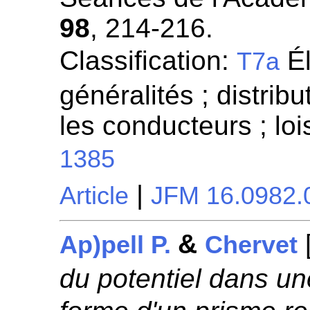
98
, 214-216.
Classification:
Él
T7a
généralités ; distrib
les conducteurs ; lo
1385
|
Article
JFM 16.0982.
&
Ap)pell P.
Chervet
du potentiel dans un