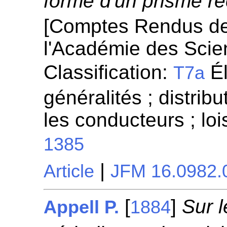
forme d'un prisme rec
[Comptes Rendus d
l'Académie des Scie
Classification:
Él
T7a
généralités ; distrib
les conducteurs ; lo
1385
|
Article
JFM 16.0982.
[
]
Sur 
Appell P.
1884