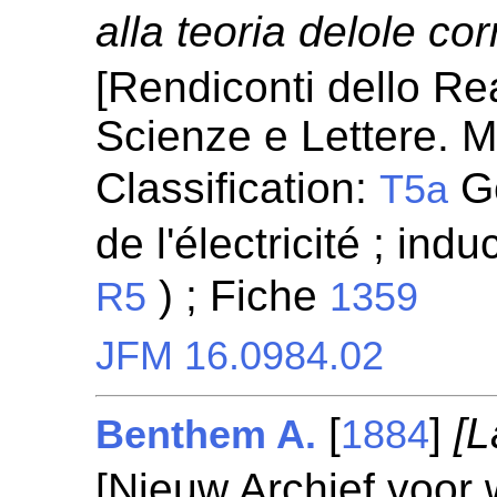
alla teoria delole cor
[Rendiconti dello Re
Scienze e Lettere. M
Classification:
Gé
T5a
de l'électricité ; indu
) ; Fiche
R5
1359
JFM 16.0984.02
[
]
[L
Benthem A.
1884
[Nieuw Archief voor