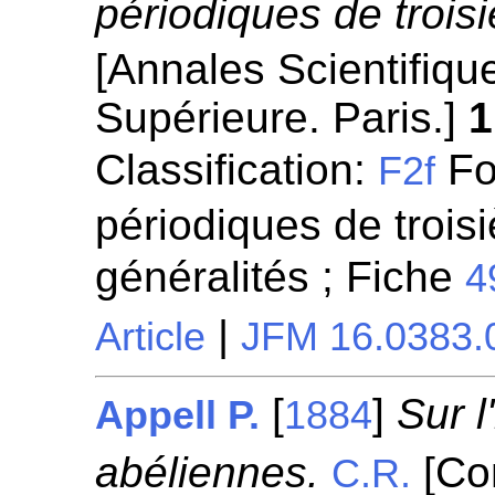
périodiques de troi
[Annales Scientifiqu
Supérieure. Paris.]
1
Classification:
Fo
F2f
périodiques de trois
généralités ; Fiche
4
|
Article
JFM 16.0383.
[
]
Sur l
Appell P.
1884
abéliennes.
[Co
C.R.