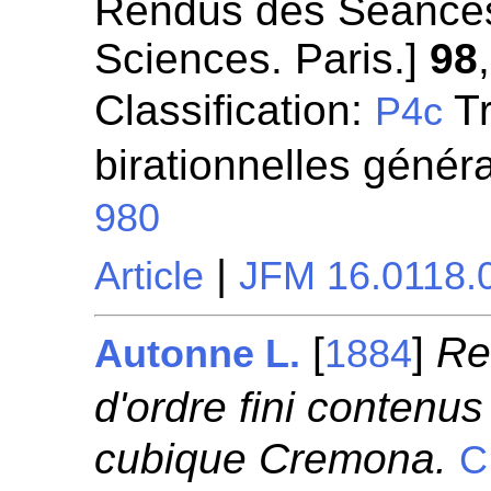
Rendus des Séances
Sciences. Paris.]
98
Classification:
Tr
P4c
birationnelles géné
980
|
Article
JFM 16.0118.
[
]
Re
Autonne L.
1884
d'ordre fini contenu
cubique Cremona.
C