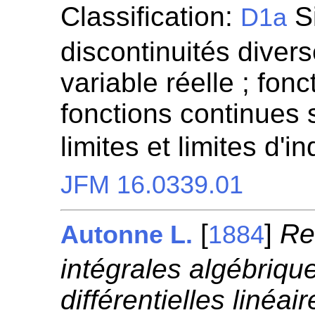
Classification:
Si
D1a
discontinuités diver
variable réelle ; fon
fonctions continues s
limites et limites d'
JFM 16.0339.01
[
]
Re
Autonne L.
1884
intégrales algébriqu
différentielles linéai