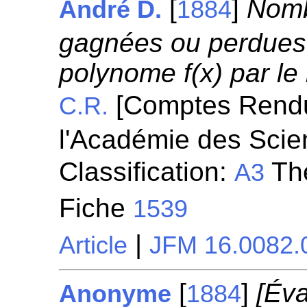
[
]
Nomb
André D.
1884
gagnées ou perdues d
polynome f(x) par le
[Comptes Rend
C.R.
l'Académie des Scie
Classification:
Thé
A3
Fiche
1539
|
Article
JFM 16.0082.
[
]
[Éva
Anonyme
1884