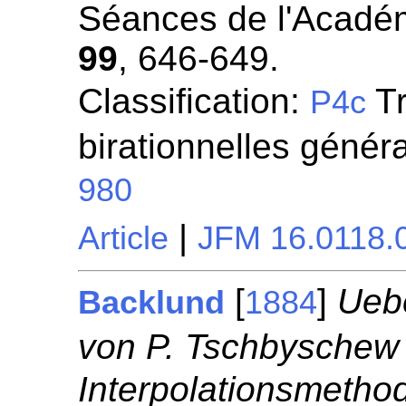
Séances de l'Académ
99
, 646-649.
Classification:
Tr
P4c
birationnelles géné
980
|
Article
JFM 16.0118.
[
]
Ueb
Backlund
1884
von P. Tschbyschew
Interpolationsmetho