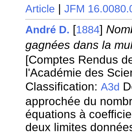
|
Article
JFM 16.0080.
[
]
Nomb
André D.
1884
gagnées dans la mult
[Comptes Rendus d
l'Académie des Scie
Classification:
Dé
A3d
approchée du nombr
équations à coeffici
deux limites données