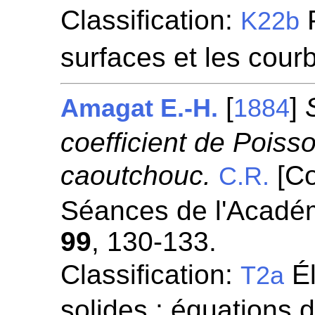
Classification:
P
K22b
surfaces et les cour
[
]
Amagat E.-H.
1884
coefficient de Poisso
caoutchouc.
[Co
C.R.
Séances de l'Académ
99
, 130-133.
Classification:
Él
T2a
solides ; équations d