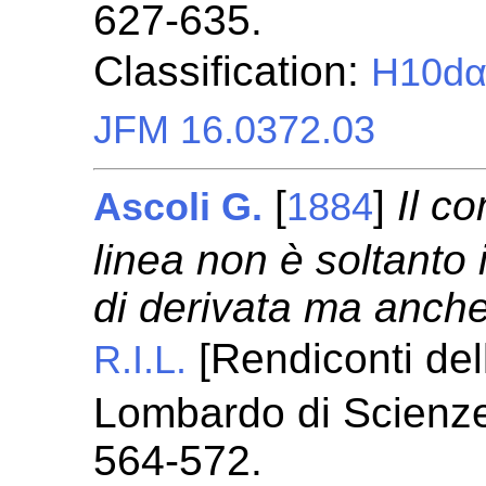
627-635.
Classification:
H10d
JFM 16.0372.03
[
]
Il c
Ascoli G.
1884
linea non è soltanto
di derivata ma anche 
[Rendiconti dell
R.I.L.
Lombardo di Scienze 
564-572.