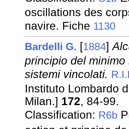
oscillations des corps
navire. Fiche
1130
[
]
Alc
Bardelli G.
1884
principio del minimo l
sistemi vincolati.
R.I.
Instituto Lombardo d
Milan.]
172
, 84-99.
Classification:
Pr
R6b