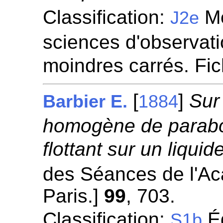
Classification:
Mé
J2e
sciences d'observatio
moindres carrés. Fi
[
]
Sur
Barbier E.
1884
homogène de parabol
flottant sur un liquide
des Séances de l'A
Paris.]
99
, 703.
Classification:
Éq
S1b