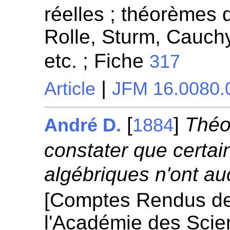
réelles ; théorèmes
Rolle, Sturm, Cauchy
etc. ; Fiche
317
|
Article
JFM 16.0080.
[
]
Théo
André D.
1884
constater que certai
algébriques n'ont au
[Comptes Rendus d
l'Académie des Scie