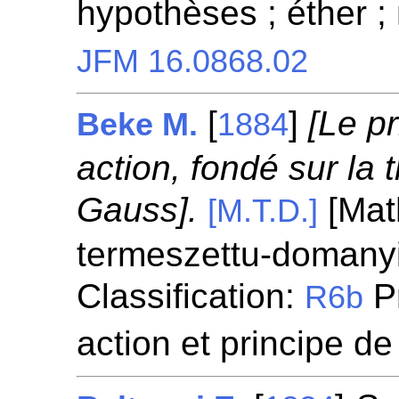
hypothèses ; éther 
JFM 16.0868.02
[
]
[Le p
Beke M.
1884
action, fondé sur la 
Gauss].
[Mat
[M.T.D.]
termeszettu-domanyi 
Classification:
Pr
R6b
action et principe d