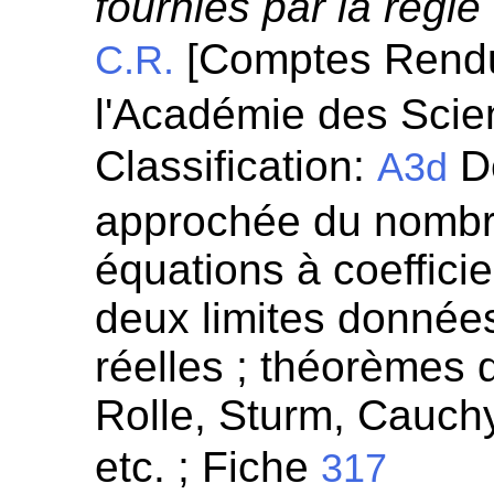
fournies par la règl
[Comptes Rend
C.R.
l'Académie des Scie
Classification:
Dé
A3d
approchée du nombr
équations à coeffici
deux limites données
réelles ; théorèmes
Rolle, Sturm, Cauchy
etc. ; Fiche
317