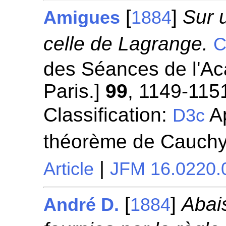
[
]
Sur 
Amigues
1884
celle de Lagrange.
C
des Séances de l'A
Paris.]
99
, 1149-115
Classification:
Ap
D3c
théorème de Cauchy
|
Article
JFM 16.0220.
[
]
Abai
André D.
1884