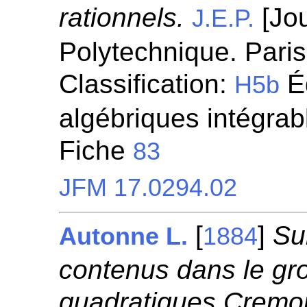
rationnels.
[Jou
J.E.P.
Polytechnique. Paris.
Classification:
Éq
H5b
algébriques intégrab
Fiche
83
JFM 17.0294.02
[
]
Su
Autonne L.
1884
contenus dans le gro
quadratiques Cremo