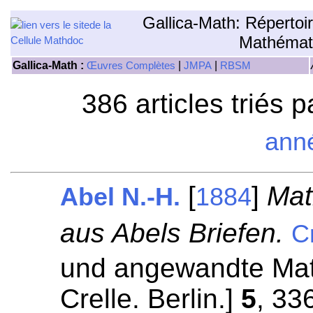
Gallica-Math: Répertoi
Mathémat
Gallica-Math :
|
|
Œuvres Complètes
JMPA
RBSM
386 articles triés 
ann
[
]
Mat
Abel N.-H.
1884
aus Abels Briefen.
Cr
und angewandte Mat
Crelle. Berlin.]
5
, 33