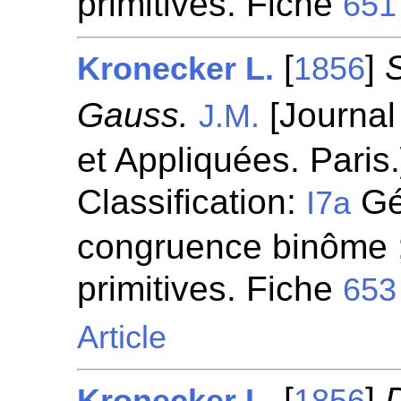
primitives. Fiche
651
[
]
Kronecker L.
1856
Gauss.
[Journal
J.M.
et Appliquées. Paris
Classification:
Gén
I7a
congruence binôme ;
primitives. Fiche
653
Article
[
]