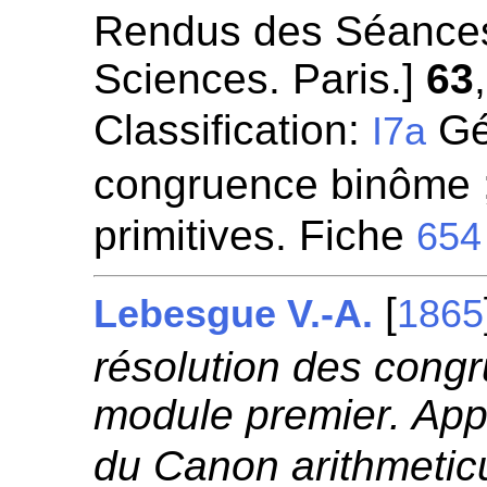
Rendus des Séances
Sciences. Paris.]
63
Classification:
Gén
I7a
congruence binôme ;
primitives. Fiche
654
[
Lebesgue V.-A.
1865
résolution des cong
module premier. Appl
du Canon arithmetic