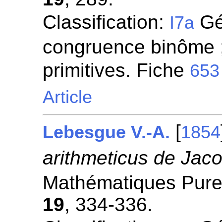
Classification:
Gén
I7a
congruence binôme ;
primitives. Fiche
653
Article
[
Lebesgue V.-A.
1854
arithmeticus de Jaco
Mathématiques Pures
19
, 334-336.