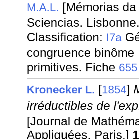
[Mémorias da
M.A.L.
Sciencias. Lisbonne
Classification:
Gén
I7a
congruence binôme ;
primitives. Fiche
655
[
]
Kronecker L.
1854
irréductibles de l'ex
[Journal de Mathéma
Appliquées. Paris.]