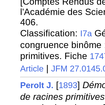
[Comptes Rendus d
l'Académie des Scie
406.
Classification:
Gén
I7a
congruence binôme ;
primitives. Fiche
174
|
Article
JFM 27.0145.
[
]
Démon
Perolt J.
1893
de racines primitive