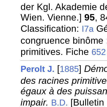
der Kgl. Akademie d
Wien. Vienne.]
95
, 
Classification:
Gén
I7a
congruence binôme ;
primitives. Fiche
652
[
]
Démon
Perolt J.
1885
des racines primitiv
égaux à des puissa
impair.
[Bulletin
B.D.