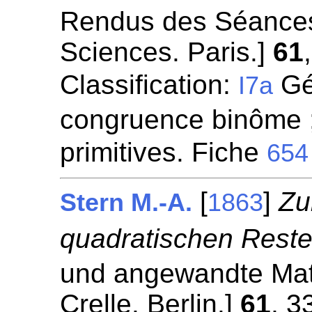
Rendus des Séances
Sciences. Paris.]
61
Classification:
Gén
I7a
congruence binôme ;
primitives. Fiche
654
[
]
Zu
Stern M.-A.
1863
quadratischen Reste
und angewandte Mat
Crelle. Berlin.]
61
, 3