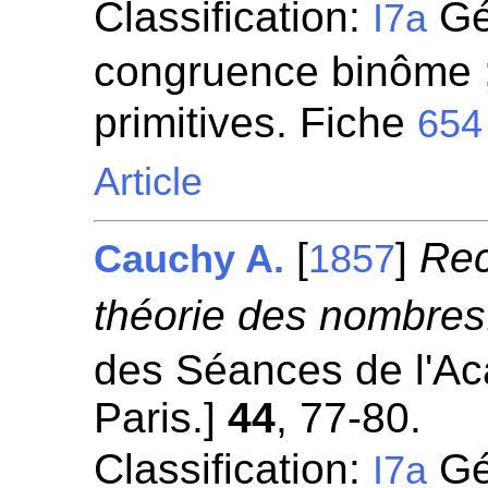
Classification:
Gén
I7a
congruence binôme ;
primitives. Fiche
654
Article
[
]
Rec
Cauchy A.
1857
théorie des nombres
des Séances de l'A
Paris.]
44
, 77-80.
Classification:
Gén
I7a