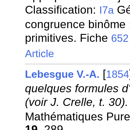
Classification:
Gén
I7a
congruence binôme ;
primitives. Fiche
652
Article
[
Lebesgue V.-A.
1854
quelques formules d
(voir J. Crelle, t. 30).
Mathématiques Pures
19
, 289.