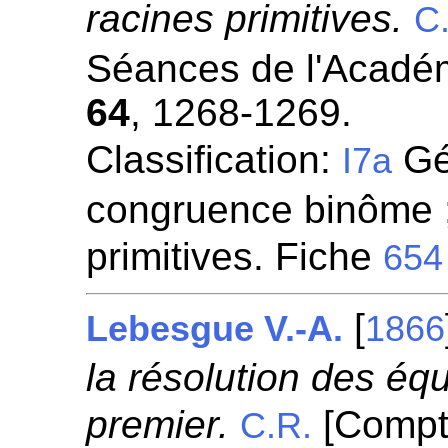
racines primitives.
C
Séances de l'Académ
64
, 1268-1269.
Classification:
Gén
I7a
congruence binôme ;
primitives. Fiche
654
[
Lebesgue V.-A.
1866
la résolution des é
premier.
[Compt
C.R.