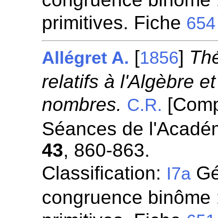
primitives. Fiche
654
[
]
Th
Allégret A.
1856
relatifs à l'Algèbre e
nombres.
[Comp
C.R.
Séances de l'Académ
43
, 860-863.
Classification:
Gén
I7a
congruence binôme ;