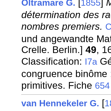
[
]
M
Oltramare G.
1855
détermination des ra
nombres premiers.
C
und angewandte Mat
Crelle. Berlin.]
49
, 1
Classification:
Gén
I7a
congruence binôme ;
primitives. Fiche
654
[
van Hennekeler G.
1