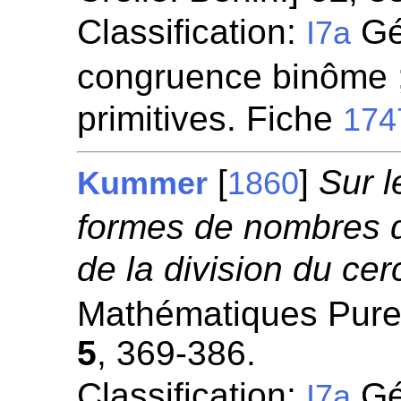
Classification:
Gén
I7a
congruence binôme ;
primitives. Fiche
174
[
]
Sur l
Kummer
1860
formes de nombres qu
de la division du cer
Mathématiques Pures
5
, 369-386.
Classification:
Gén
I7a