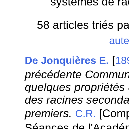
systèmes de rac
58 articles triés p
aut
[
De Jonquières E.
18
précédente Communic
quelques propriétés 
des racines second
premiers.
[Comp
C.R.
Séances de l'Académ