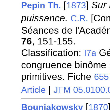
[
]
Sur 
Pepin Th.
1873
puissance.
[Com
C.R.
Séances de l'Académ
76
, 151-155.
Classification:
Gén
I7a
congruence binôme ;
primitives. Fiche
655
|
Article
JFM 05.0100.
[
Bouniakowsky
1870