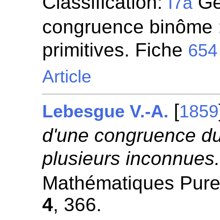
Classification:
Gén
I7a
congruence binôme ;
primitives. Fiche
654
Article
[
Lebesgue V.-A.
1859
d'une congruence du
plusieurs inconnues
Mathématiques Pures
4
, 366.