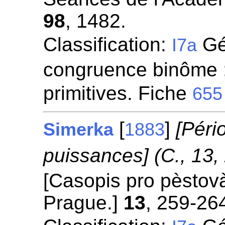
98
, 1482.
Classification:
Gén
I7a
congruence binôme ;
primitives. Fiche
655
[
]
[Péri
Simerka
1883
puissances] (C., 13,
[Casopis pro pèstovà
Prague.]
13
, 259-26