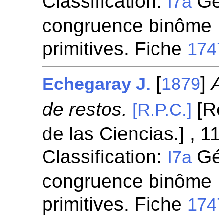
Classification:
Gén
I7a
congruence binôme ;
primitives. Fiche
174
[
]
Echegaray J.
1879
de restos.
[Re
[R.P.C.]
de las Ciencias.] , 1
Classification:
Gén
I7a
congruence binôme ;
primitives. Fiche
174