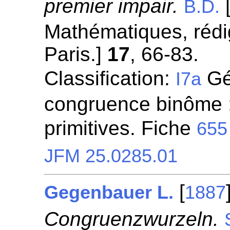
premier impair.
[
B.D.
Mathématiques, rédi
Paris.]
17
, 66-83.
Classification:
Gén
I7a
congruence binôme ;
primitives. Fiche
655
JFM 25.0285.01
[
Gegenbauer L.
1887
Congruenzwurzeln.