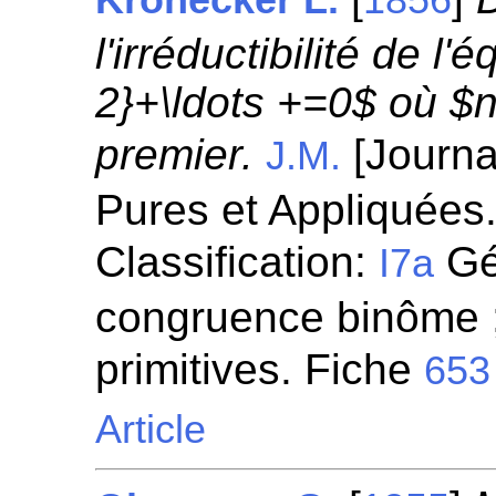
Kronecker L.
1856
l'irréductibilité de l
2}+\ldots +=0$ où $
premier.
[Journa
J.M.
Pures et Appliquées.
Classification:
Gén
I7a
congruence binôme ;
primitives. Fiche
653
Article