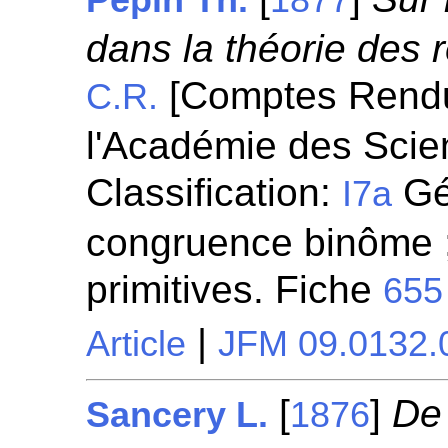
Pepin Th.
1877
dans la théorie des 
[Comptes Rend
C.R.
l'Académie des Scie
Classification:
Gén
I7a
congruence binôme ;
primitives. Fiche
655
|
Article
JFM 09.0132.
[
]
De 
Sancery L.
1876