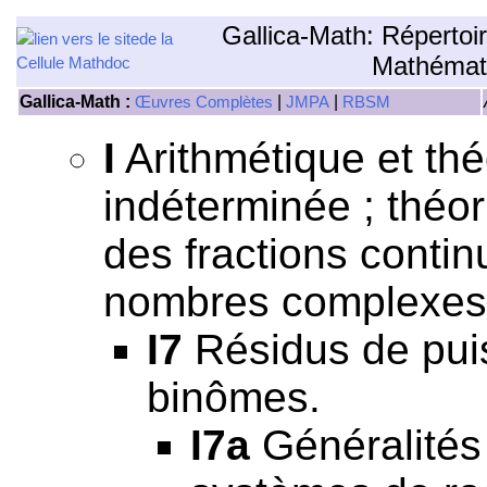
Gallica-Math: Répertoi
Mathémat
Gallica-Math :
|
|
Œuvres Complètes
JMPA
RBSM
I
Arithmétique et th
indéterminée ; théor
des fractions continu
nombres complexes,
I7
Résidus de pui
binômes.
I7a
Généralités