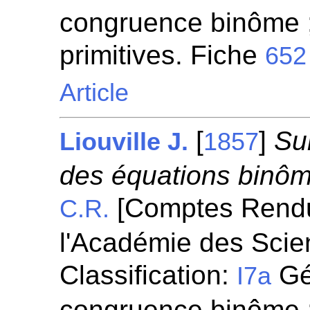
congruence binôme ;
primitives. Fiche
652
Article
[
]
Sur
Liouville J.
1857
des équations binôme
[Comptes Rend
C.R.
l'Académie des Scie
Classification:
Gén
I7a
congruence binôme ;