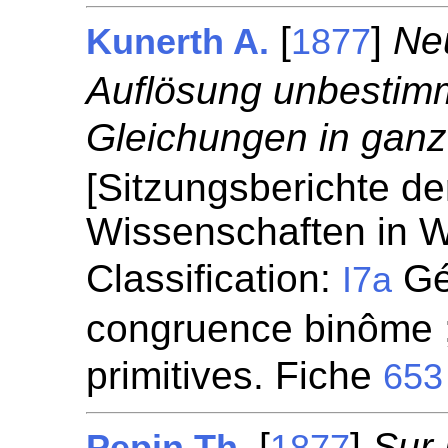
[
]
Ne
Kunerth A.
1877
Auflösung unbestimm
Gleichungen in ganz
[Sitzungsberichte de
Wissenschaften in W
Classification:
Gén
I7a
congruence binôme ;
primitives. Fiche
653
[
]
Sur 