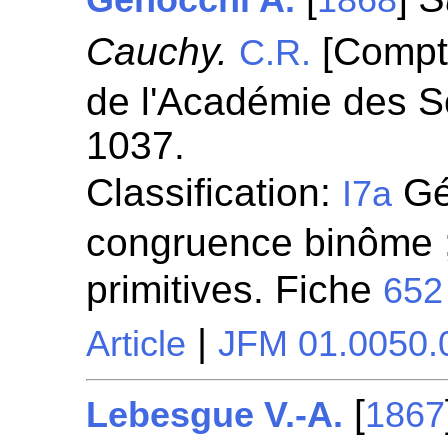
Genocchi A.
1868
Cauchy.
[Compt
C.R.
de l'Académie des S
1037.
Classification:
Gén
I7a
congruence binôme ;
primitives. Fiche
652
|
Article
JFM 01.0050.
[
Lebesgue V.-A.
1867