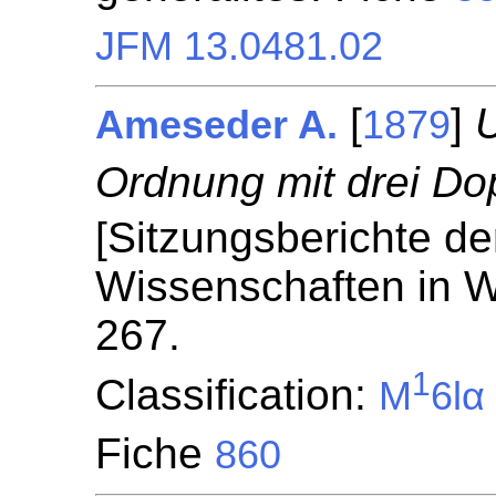
JFM 13.0481.02
[
]
U
Ameseder A.
1879
Ordnung mit drei Do
[Sitzungsberichte de
Wissenschaften in W
267.
1
Classification:
M
6lα
Fiche
860