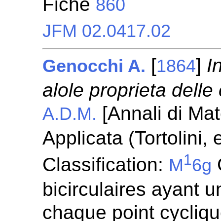
Fiche
860
JFM 02.0417.02
[
]
I
Genocchi A.
1864
alole proprieta dell
[Annali di Ma
A.D.M.
Applicata (Tortolini,
1
Classification:
M
6g
bicirculaires ayant 
chaque point cycliq