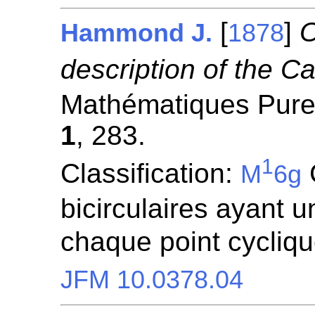
[
]
O
Hammond J.
1878
description of the Ca
Mathématiques Pures
1
, 283.
1
Classification:
M
6g
bicirculaires ayant 
chaque point cycliq
JFM 10.0378.04