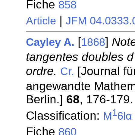
Fiche
858
|
Article
JFM 04.0333.
[
]
Note
Cayley A.
1868
tangentes doubles d
ordre.
[Journal fü
Cr.
angewandte Mathemat
Berlin.]
68
, 176-179.
1
Classification:
M
6lα
Fiche
860