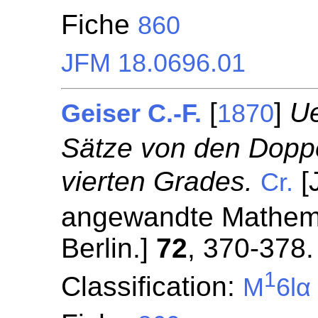
Fiche
860
JFM 18.0696.01
[
]
Ue
Geiser C.-F.
1870
Sätze von den Dopp
vierten Grades.
[J
Cr.
angewandte Mathemat
Berlin.]
72
, 370-378.
1
Classification:
M
6lα