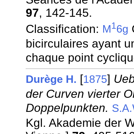
97
, 142-145.
1
Classification:
M
6g
bicirculaires ayant 
chaque point cycliq
[
]
Ueb
Durège H.
1875
der Curven vierter O
Doppelpunkten.
S.A.
Kgl. Akademie der W