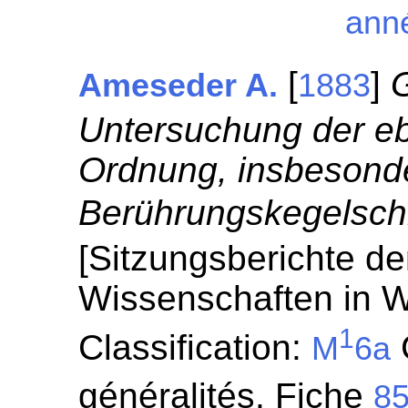
ann
[
]
Ameseder A.
1883
Untersuchung der e
Ordnung, insbesonder
Berührungskegelschn
[Sitzungsberichte de
Wissenschaften in W
1
Classification:
C
M
6a
généralités. Fiche
8