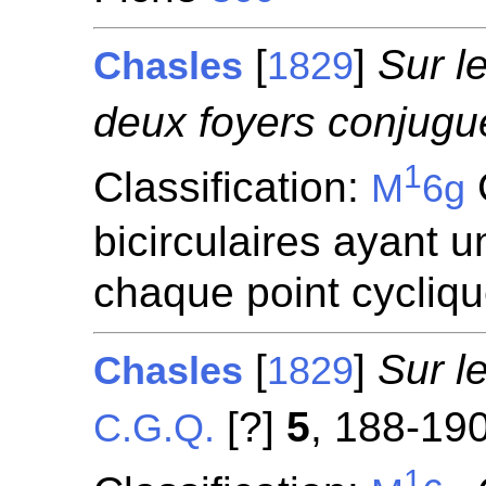
[
]
Sur l
Chasles
1829
deux foyers conjugu
1
Classification:
M
6g
bicirculaires ayant 
chaque point cycliq
[
]
Sur l
Chasles
1829
[?]
5
, 188-190
C.G.Q.
1