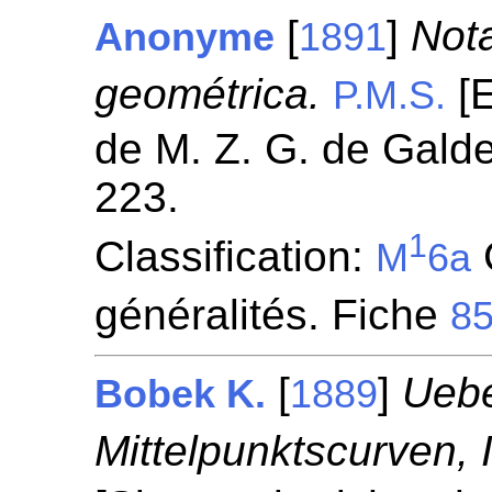
[
]
Nota
Anonyme
1891
geométrica.
[E
P.M.S.
de M. Z. G. de Gald
223.
1
Classification:
C
M
6a
généralités. Fiche
8
[
]
Uebe
Bobek K.
1889
Mittelpunktscurven, I