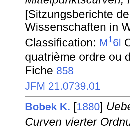
[Sitzungsberichte de
Wissenschaften in W
1
Classification:
C
M
6l
quatrième ordre ou d
Fiche
858
JFM 21.0739.01
[
]
Uebe
Bobek K.
1880
Curven vierter Ordn