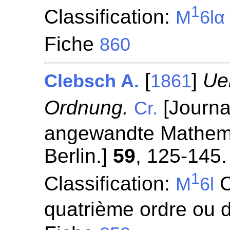
1
Classification:
M
6lα
Fiche
860
[
]
Ue
Clebsch A.
1861
Ordnung.
[Journal
Cr.
angewandte Mathemat
Berlin.]
59
, 125-145.
1
Classification:
C
M
6l
quatrième ordre ou d