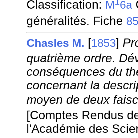
1
Classification:
C
M
6a
généralités. Fiche
8
[
]
Pr
Chasles M.
1853
quatrième ordre. D
conséquences du th
concernant la descri
moyen de deux faisc
[Comptes Rendus d
l'Académie des Scie