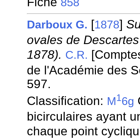
Fiche
858
[
]
Su
Darboux G.
1878
ovales de Descartes 
1878).
[Compte
C.R.
de l'Académie des S
597.
1
Classification:
M
6g
bicirculaires ayant 
chaque point cycliq