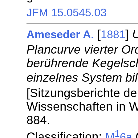
JFM 15.0545.03
[
]
U
Ameseder A.
1881
Plancurve vierter Or
berührende Kegelsch
einzelnes System bi
[Sitzungsberichte de
Wissenschaften in W
884.
1
Classification:
C
M
6a