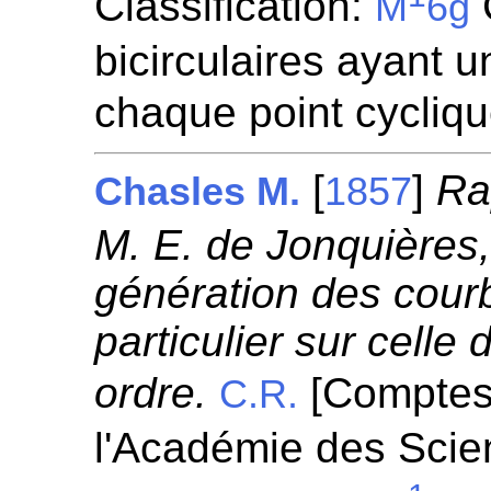
Classification:
M
6g
bicirculaires ayant 
chaque point cycliq
[
]
Ra
Chasles M.
1857
M. E. de Jonquières, 
génération des cour
particulier sur celle
ordre.
[Comptes
C.R.
l'Académie des Scie