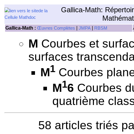
Gallica-Math: Répertoi
Mathémat
Gallica-Math :
|
|
Œuvres Complètes
JMPA
RBSM
M
Courbes et surfac
surfaces transcenda
1
M
Courbes plane
1
M
6
Courbes du
quatrième clas
58 articles triés p