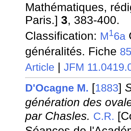
Mathématiques, rédi
Paris.]
3
, 383-400.
1
Classification:
C
M
6a
généralités. Fiche
8
|
Article
JFM 11.0419.
[
]
S
D'Ocagne M.
1883
génération des oval
par Chasles.
[C
C.R.
Séances de l'Académ