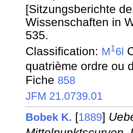
[Sitzungsberichte de
Wissenschaften in W
535.
1
Classification:
C
M
6l
quatrième ordre ou d
Fiche
858
JFM 21.0739.01
[
]
Uebe
Bobek K.
1889
Mittelpunktscurven, I