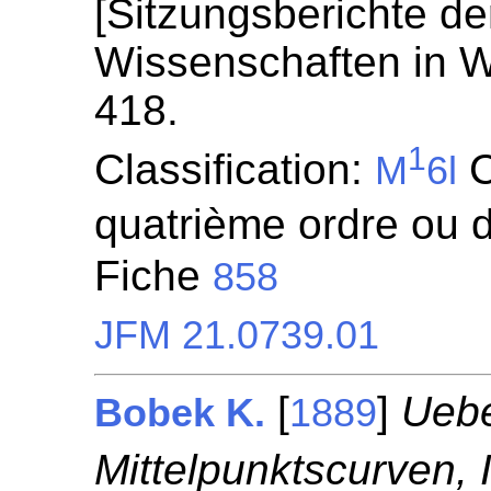
[Sitzungsberichte de
Wissenschaften in W
418.
1
Classification:
C
M
6l
quatrième ordre ou d
Fiche
858
JFM 21.0739.01
[
]
Uebe
Bobek K.
1889
Mittelpunktscurven, I