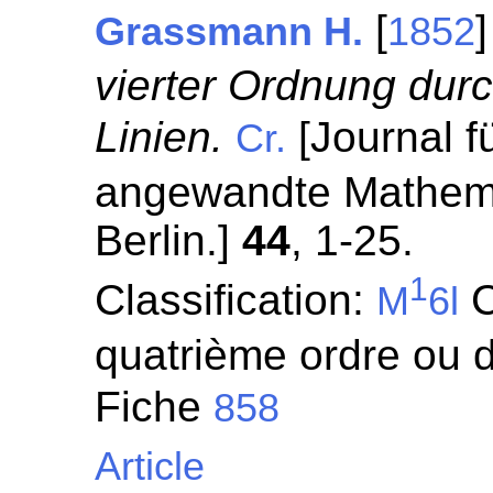
[
Grassmann H.
1852
vierter Ordnung du
Linien.
[Journal f
Cr.
angewandte Mathemat
Berlin.]
44
, 1-25.
1
Classification:
C
M
6l
quatrième ordre ou d
Fiche
858
Article