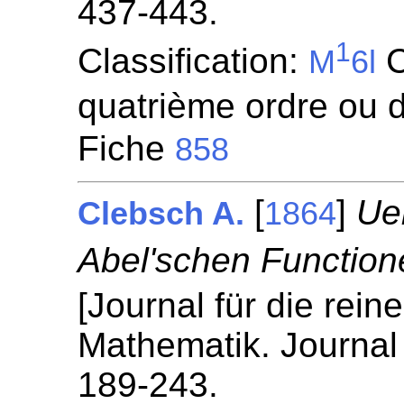
437-443.
1
Classification:
C
M
6l
quatrième ordre ou d
Fiche
858
[
]
Ue
Clebsch A.
1864
Abel'schen Function
[Journal für die rei
Mathematik. Journal 
189-243.