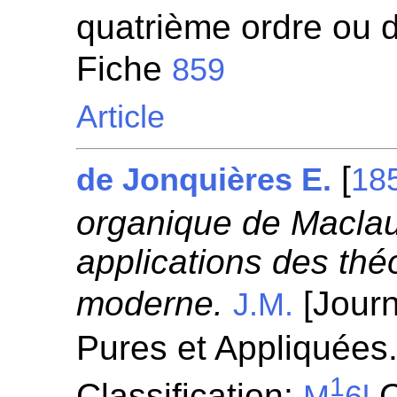
quatrième ordre ou d
Fiche
859
Article
[
de Jonquières E.
18
organique de Maclau
applications des thé
moderne.
[Jour
J.M.
Pures et Appliquées.
1
Classification:
C
M
6l