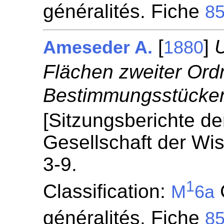
généralités. Fiche
8
[
]
Ameseder A.
1880
Flächen zweiter Ord
Bestimmungsstücke
[Sitzungsberichte d
Gesellschaft der Wis
3-9.
1
Classification:
C
M
6a
généralités. Fiche
8