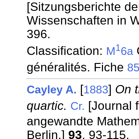
[Sitzungsberichte de
Wissenschaften in W
396.
1
Classification:
C
M
6a
généralités. Fiche
8
[
]
On t
Cayley A.
1883
quartic.
[Journal f
Cr.
angewandte Mathemat
Berlin.]
93
, 93-115.