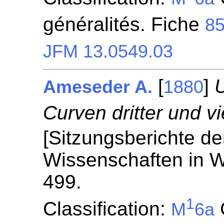
généralités. Fiche
8
JFM 13.0549.03
[
]
U
Ameseder A.
1880
Curven dritter und v
[Sitzungsberichte de
Wissenschaften in W
499.
1
Classification:
C
M
6a