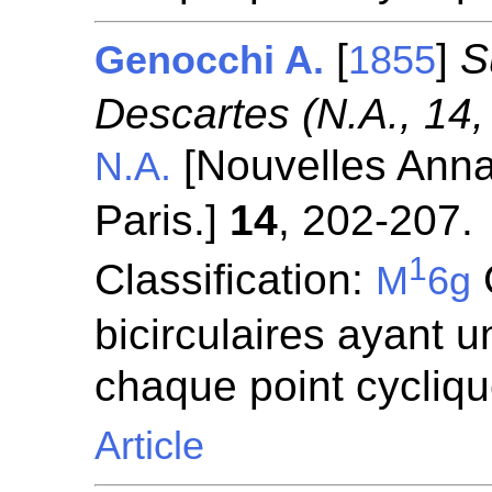
[
]
S
Genocchi A.
1855
Descartes (N.A., 14,
[Nouvelles Anna
N.A.
Paris.]
14
, 202-207.
1
Classification:
M
6g
bicirculaires ayant 
chaque point cycliq
Article