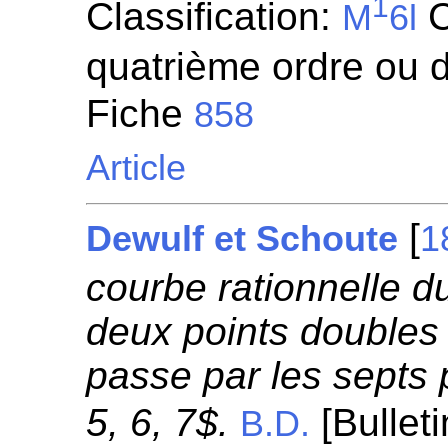
1
Classification:
C
M
6l
quatrième ordre ou d
Fiche
858
Article
[
Dewulf et Schoute
1
courbe rationnelle d
deux points doubles
passe par les septs p
5, 6, 7$.
[Bullet
B.D.