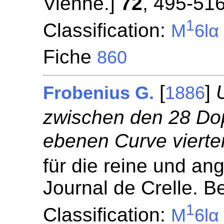
Vienne.]
72
, 495-516
1
Classification:
M
6lα
Fiche
860
[
]
Frobenius G.
1886
zwischen den 28 Do
ebenen Curve vierte
für die reine und a
Journal de Crelle. Be
1
Classification:
M
6lα