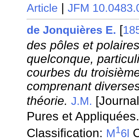
|
Article
JFM 10.0483.
[
de Jonquières E.
18
des pôles et polaire
quelconque, particul
courbes du troisième
comprenant diverses 
théorie.
[Journa
J.M.
Pures et Appliquées.
1
Classification:
C
M
6l