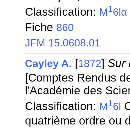
1
Classification:
M
6lα
Fiche
860
JFM 15.0608.01
[
]
Sur 
Cayley A.
1872
[Comptes Rendus d
l'Académie des Scie
1
Classification:
C
M
6l
quatrième ordre ou d