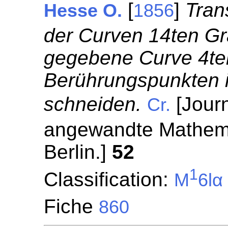
[
]
Tran
Hesse O.
1856
der Curven 14ten Gr
gegebene Curve 4te
Berührungspunkten 
schneiden.
[Journ
Cr.
angewandte Mathemat
Berlin.]
52
1
Classification:
M
6lα
Fiche
860