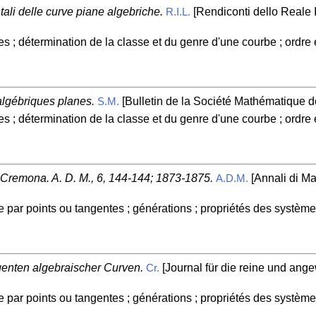
ali delle curve piane algebriche.
[Rendiconti dello Reale I
R.I.L.
es ; détermination de la classe et du genre d'une courbe ; ordre 
algébriques planes.
[Bulletin de la Société Mathématique d
S.M.
es ; détermination de la classe et du genre d'une courbe ; ordre 
. Cremona. A. D. M., 6, 144-144; 1873-1875.
[Annali di Mat
A.D.M.
 par points ou tangentes ; générations ; propriétés des systè
genten algebraischer Curven.
[Journal für die reine und ange
Cr.
 par points ou tangentes ; générations ; propriétés des systè