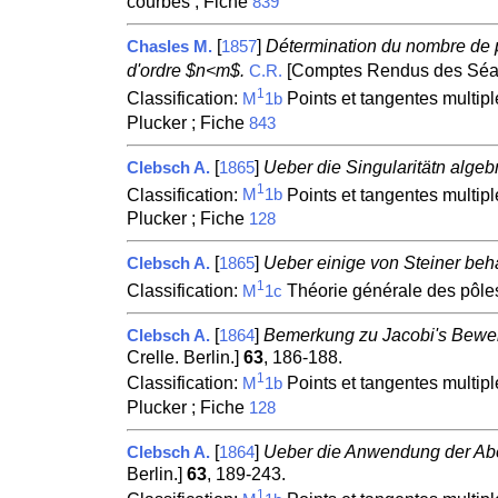
courbes ; Fiche
839
[
]
Détermination du nombre de p
Chasles M.
1857
d'ordre $n<m$.
[Comptes Rendus des Séan
C.R.
1
Classification:
Points et tangentes multipl
M
1b
Plucker ; Fiche
843
[
]
Ueber die Singularitätn algeb
Clebsch A.
1865
1
Classification:
Points et tangentes multipl
M
1b
Plucker ; Fiche
128
[
]
Ueber einige von Steiner beh
Clebsch A.
1865
1
Classification:
Théorie générale des pôles
M
1c
[
]
Bemerkung zu Jacobi's Beweis
Clebsch A.
1864
Crelle. Berlin.]
63
, 186-188.
1
Classification:
Points et tangentes multipl
M
1b
Plucker ; Fiche
128
[
]
Ueber die Anwendung der Abe
Clebsch A.
1864
Berlin.]
63
, 189-243.
1