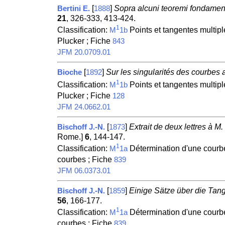
[
]
Sopra alcuni teoremi fondament
Bertini E.
1888
21
, 326-333, 413-424.
1
Classification:
Points et tangentes multipl
M
1b
Plucker ; Fiche
843
JFM 20.0709.01
[
]
Sur les singularités des courbes 
Bioche
1892
1
Classification:
Points et tangentes multipl
M
1b
Plucker ; Fiche
128
JFM 24.0662.01
[
]
Extrait de deux lettres à M
Bischoff J.-N.
1873
Rome.]
6
, 144-147.
1
Classification:
Détermination d'une courbe
M
1a
courbes ; Fiche
839
JFM 06.0373.01
[
]
Einige Sätze über die Tan
Bischoff J.-N.
1859
56
, 166-177.
1
Classification:
Détermination d'une courbe
M
1a
courbes ; Fiche
839