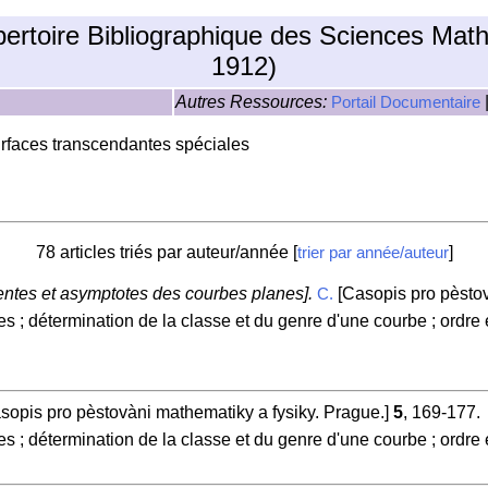
pertoire Bibliographique des Sciences Mat
1912)
Autres Ressources:
Portail Documentaire
urfaces transcendantes spéciales
78 articles triés par auteur/année [
]
trier par année/auteur
gentes et asymptotes des courbes planes].
[Casopis pro pèstov
C.
es ; détermination de la classe et du genre d'une courbe ; ordre 
sopis pro pèstovàni mathematiky a fysiky. Prague.]
5
, 169-177.
es ; détermination de la classe et du genre d'une courbe ; ordre 