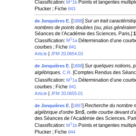
1
Classification:
Points et tangentes multipl
M
1b
Plucker ; Fiche
843
[
]
Sur un trait caractérist
de Jonquières E.
1888
nombres de points doubles (ou, plus généralement
Séances de l'Académie des Sciences. Paris.]
1
1
Classification:
Détermination d'une courbe
M
1a
courbes ; Fiche
841
|
Article
JFM 20.0654.03
[
]
Sur quelques notions, p
de Jonquières E.
1888
algébriques.
[Comptes Rendus des Séances
C.R.
1
Classification:
Détermination d'une courbe
M
1a
courbes ; Fiche
841
|
Article
JFM 20.0655.01
[
]
Recherche du nombre max
de Jonquières E.
1887
algébrique d'ordre $m$, cette courbe devant d'a
des Séances de l'Académie des Sciences. Pari
1
Classification:
Points et tangentes multipl
M
1b
Plucker ; Fiche
844