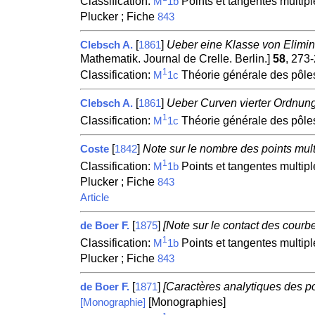
Classification:
Points et tangentes multipl
M
1b
Plucker ; Fiche
843
[
]
Ueber eine Klasse von Elimin
Clebsch A.
1861
Mathematik. Journal de Crelle. Berlin.]
58
, 273
1
Classification:
Théorie générale des pôles
M
1c
[
]
Ueber Curven vierter Ordnung
Clebsch A.
1861
1
Classification:
Théorie générale des pôles
M
1c
[
]
Note sur le nombre des points mul
Coste
1842
1
Classification:
Points et tangentes multipl
M
1b
Plucker ; Fiche
843
Article
[
]
[Note sur le contact des courbe
de Boer F.
1875
1
Classification:
Points et tangentes multipl
M
1b
Plucker ; Fiche
843
[
]
[Caractères analytiques des poi
de Boer F.
1871
[Monographies]
[Monographie]