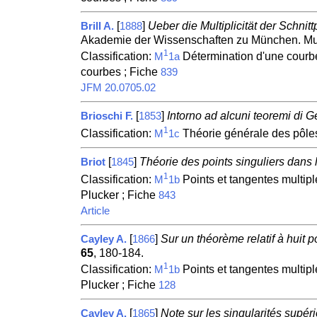
[
]
Ueber die Multiplicität der Schni
Brill A.
1888
Akademie der Wissenschaften zu München. Mu
1
Classification:
Détermination d'une courbe
M
1a
courbes ; Fiche
839
JFM 20.0705.02
[
]
Intorno ad alcuni teoremi di G
Brioschi F.
1853
1
Classification:
Théorie générale des pôles
M
1c
[
]
Théorie des points singuliers dans 
Briot
1845
1
Classification:
Points et tangentes multipl
M
1b
Plucker ; Fiche
843
Article
[
]
Sur un théorème relatif à huit p
Cayley A.
1866
65
, 180-184.
1
Classification:
Points et tangentes multipl
M
1b
Plucker ; Fiche
128
[
]
Note sur les singularités supér
Cayley A.
1865