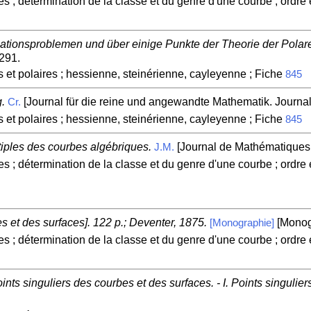
es ; détermination de la classe et du genre d'une courbe ; ordre 
ationsproblemen und über einige Punkte der Theorie der Polar
-291.
 et polaires ; hessienne, steinérienne, cayleyenne ; Fiche
845
.
[Journal für die reine und angewandte Mathematik. Journal 
Cr.
 et polaires ; hessienne, steinérienne, cayleyenne ; Fiche
845
tiples des courbes algébriques.
[Journal de Mathématiques 
J.M.
es ; détermination de la classe et du genre d'une courbe ; ordre 
s et des surfaces]. 122 p.; Deventer, 1875.
[Monog
[Monographie]
es ; détermination de la classe et du genre d'une courbe ; ordre 
nts singuliers des courbes et des surfaces. - I. Points singulie