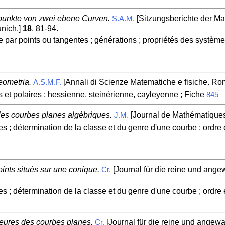
ttpunkte von zwei ebene Curven.
[Sitzungsberichte der Ma
S.A.M.
nich.]
18
, 81-94.
 par points ou tangentes ; générations ; propriétés des systè
eometria.
[Annali di Scienze Matematiche e fisiche. Ro
A.S.M.F.
 et polaires ; hessienne, steinérienne, cayleyenne ; Fiche
845
les courbes planes algébriques.
[Journal de Mathématiques
J.M.
es ; détermination de la classe et du genre d'une courbe ; ordre 
oints situés sur une conique.
[Journal für die reine und angew
Cr.
es ; détermination de la classe et du genre d'une courbe ; ordre 
ieures des courbes planes.
[Journal für die reine und angewa
Cr.