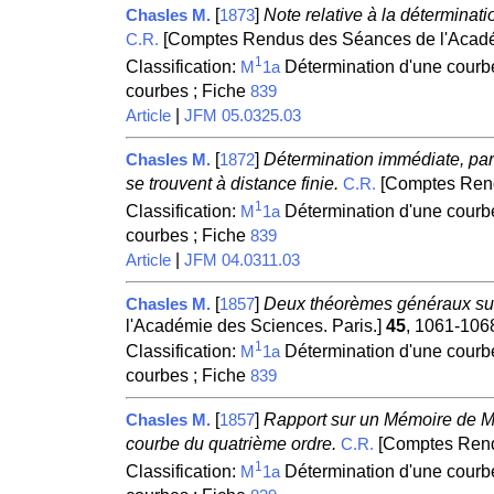
[
]
Note relative à la déterminat
Chasles M.
1873
[Comptes Rendus des Séances de l'Académ
C.R.
1
Classification:
Détermination d'une courbe
M
1a
courbes ; Fiche
839
|
Article
JFM 05.0325.03
[
]
Détermination immédiate, par
Chasles M.
1872
se trouvent à distance finie.
[Comptes Rend
C.R.
1
Classification:
Détermination d'une courbe
M
1a
courbes ; Fiche
839
|
Article
JFM 04.0311.03
[
]
Deux théorèmes généraux sur 
Chasles M.
1857
l'Académie des Sciences. Paris.]
45
, 1061-106
1
Classification:
Détermination d'une courbe
M
1a
courbes ; Fiche
839
[
]
Rapport sur un Mémoire de M. E
Chasles M.
1857
courbe du quatrième ordre.
[Comptes Rendu
C.R.
1
Classification:
Détermination d'une courbe
M
1a