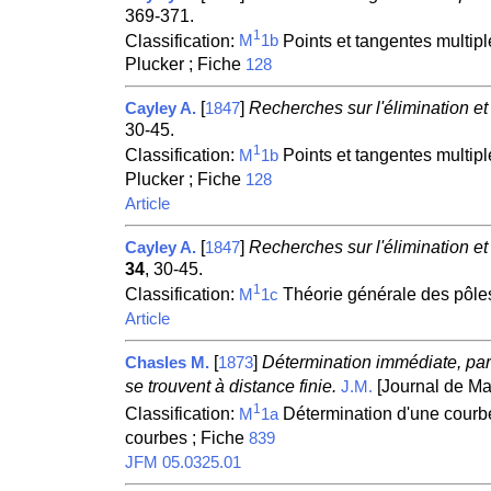
369-371.
1
Classification:
Points et tangentes multipl
M
1b
Plucker ; Fiche
128
[
]
Recherches sur l'élimination et
Cayley A.
1847
30-45.
1
Classification:
Points et tangentes multipl
M
1b
Plucker ; Fiche
128
Article
[
]
Recherches sur l'élimination et
Cayley A.
1847
34
, 30-45.
1
Classification:
Théorie générale des pôles
M
1c
Article
[
]
Détermination immédiate, par
Chasles M.
1873
se trouvent à distance finie.
[Journal de Ma
J.M.
1
Classification:
Détermination d'une courbe
M
1a
courbes ; Fiche
839
JFM 05.0325.01