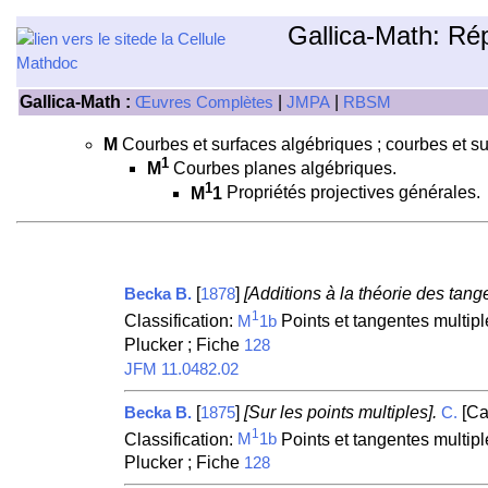
Gallica-Math: Ré
Gallica-Math :
|
|
Œuvres Complètes
JMPA
RBSM
M
Courbes et surfaces algébriques ; courbes et s
1
M
Courbes planes algébriques.
1
M
1
Propriétés projectives générales.
[
]
[Additions à la théorie des tan
Becka B.
1878
1
Classification:
Points et tangentes multipl
M
1b
Plucker ; Fiche
128
JFM 11.0482.02
[
]
[Sur les points multiples].
[Ca
Becka B.
1875
C.
1
Classification:
Points et tangentes multipl
M
1b
Plucker ; Fiche
128