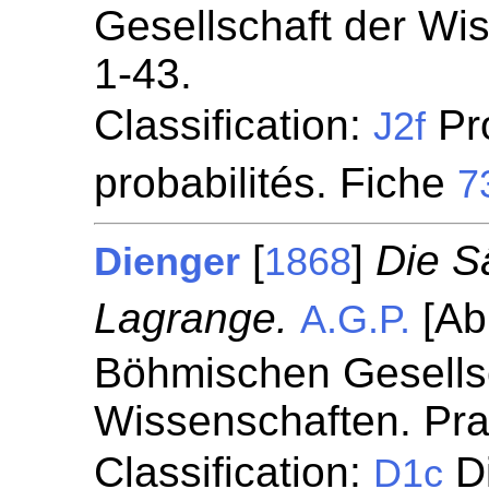
Gesellschaft der Wi
1-43.
Classification:
Pr
J2f
probabilités. Fiche
7
[
]
Die S
Dienger
1868
Lagrange.
[Ab
A.G.P.
Böhmischen Gesellsc
Wissenschaften. Prag
Classification:
Di
D1c