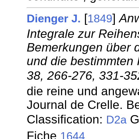
[
]
Anw
Dienger J.
1849
Integrale zur Reihe
Bemerkungen über d
und die bestimmten I
38, 266-276, 331-352
die reine und angew
Journal de Crelle. Be
Classification:
Gé
D2a
Fiche
1644