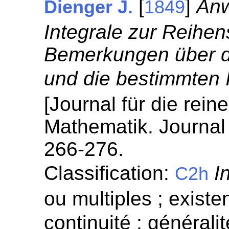
[
]
Anw
Dienger J.
1849
Integrale zur Reihe
Bemerkungen über d
und die bestimmten 
[Journal für die rei
Mathematik. Journal 
266-276.
Classification:
I
C2h
ou multiples ; existen
continuité ; généralit