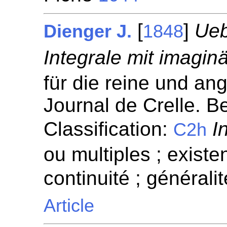
[
]
Ueb
Dienger J.
1848
Integrale mit imagin
für die reine und a
Journal de Crelle. Be
Classification:
I
C2h
ou multiples ; existen
continuité ; généralit
Article