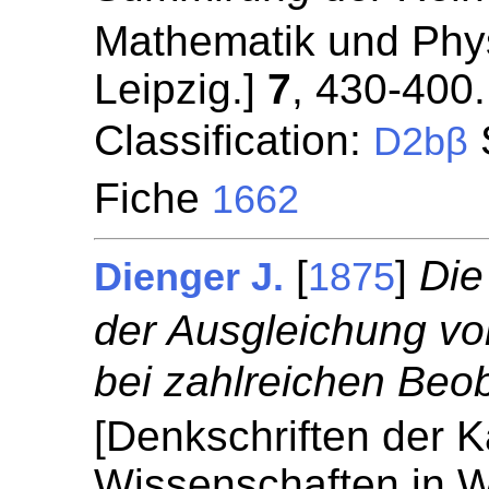
Mathematik und Phys
Leipzig.]
7
, 430-400.
Classification:
S
D2bβ
Fiche
1662
[
]
Die
Dienger J.
1875
der Ausgleichung v
bei zahlreichen Beo
[Denkschriften der 
Wissenschaften in W