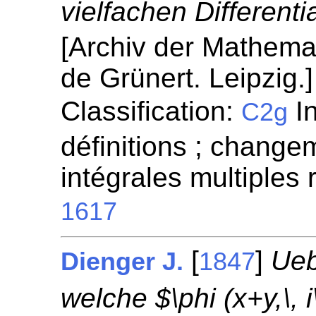
vielfachen Differenti
[Archiv der Mathema
de Grünert. Leipzig.
Classification:
In
C2g
définitions ; change
intégrales multiples
1617
[
]
Ueb
Dienger J.
1847
welche $\phi (x+y,\, 