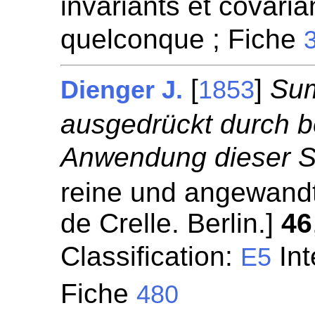
invariants et covari
quelconque ; Fiche
[
]
Su
Dienger J.
1853
ausgedrückt durch b
Anwendung dieser S
reine und angewandt
de Crelle. Berlin.]
46
Classification:
Int
E5
Fiche
480