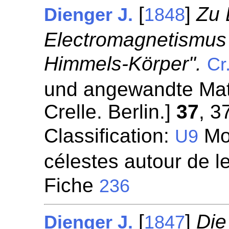
[
]
Zu 
Dienger J.
1848
Electromagnetismus
Himmels-Körper".
Cr
und angewandte Mat
Crelle. Berlin.]
37
, 3
Classification:
Mo
U9
célestes autour de le
Fiche
236
[
]
Die
Dienger J.
1847