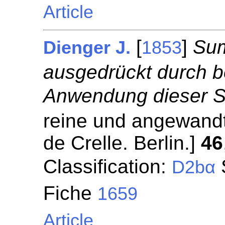
Article
[
]
Sum
Dienger J.
1853
ausgedrückt durch b
Anwendung dieser S
reine und angewandt
de Crelle. Berlin.]
46
Classification:
S
D2bα
Fiche
1659
Article