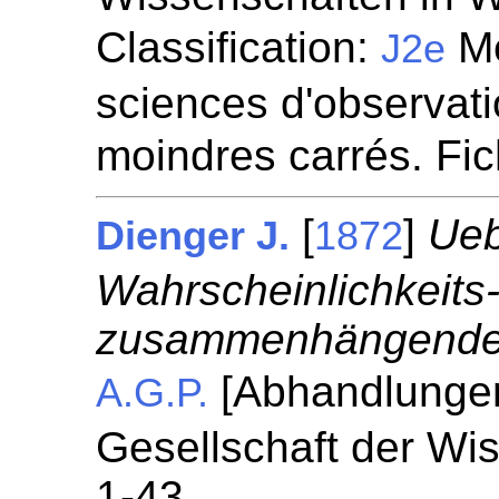
Classification:
Mé
J2e
sciences d'observatio
moindres carrés. Fi
[
]
Ueb
Dienger J.
1872
Wahrscheinlichkeit
zusammenhängende 
[Abhandlungen
A.G.P.
Gesellschaft der Wi
1-43.