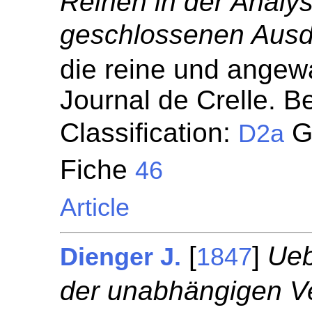
Reihen in der Analys
geschlossenen Ausd
die reine und angew
Journal de Crelle. Be
Classification:
Gé
D2a
Fiche
46
Article
[
]
Ueb
Dienger J.
1847
der unabhängigen Ve