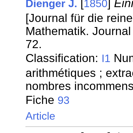
[
]
Ein
Dienger J.
1850
[Journal für die rei
Mathematik. Journal 
72.
Classification:
Numé
I1
arithmétiques ; extra
nombres incommensu
Fiche
93
Article