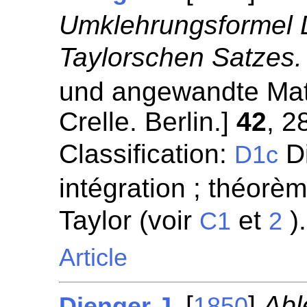
Umklehrungsformel D
Taylorschen Satzes.
und angewandte Mat
Crelle. Berlin.]
42
, 2
Classification:
Di
D1c
intégration ; théorèm
Taylor (voir
et
)
C1
2
Article
[
]
Abl
Dienger J.
1850