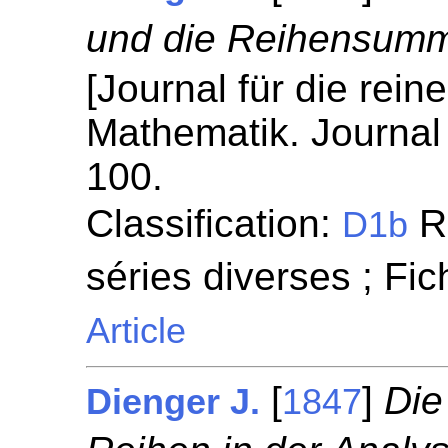
und die Reihensummi
[Journal für die rei
Mathematik. Journal 
100.
Classification:
Re
D1b
séries diverses ; Fi
Article
[
]
Die
Dienger J.
1847