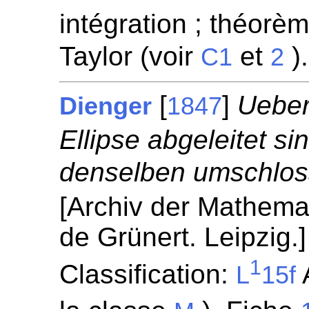
intégration ; théorèm
Taylor (voir
et
)
C1
2
[
]
Ueber
Dienger
1847
Ellipse abgeleitet s
denselben umschlos
[Archiv der Mathema
de Grünert. Leipzig.
1
Classification:
A
L
15f