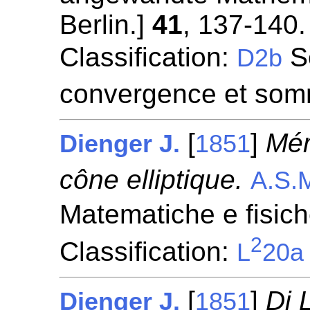
Berlin.]
41
, 137-140.
Classification:
Sé
D2b
convergence et som
[
]
Mém
Dienger J.
1851
cône elliptique.
A.S.M
Matematiche e fisic
2
Classification:
L
20a
[
]
Di 
Dienger J.
1851