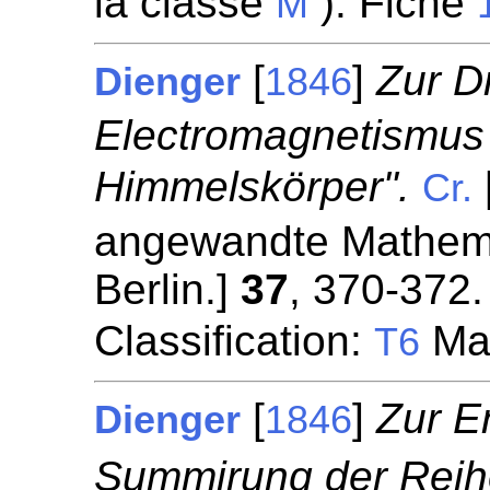
la classe
). Fiche
M
[
]
Zur Dr
Dienger
1846
Electromagnetismus
Himmelskörper".
Cr.
angewandte Mathemat
Berlin.]
37
, 370-372.
Classification:
Mag
T6
[
]
Zur E
Dienger
1846
Summirung der Reih