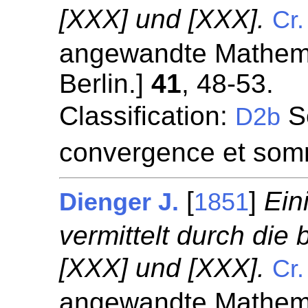
[XXX] und [XXX].
Cr.
angewandte Mathemat
Berlin.]
41
, 48-53.
Classification:
Sé
D2b
convergence et som
[
]
Ein
Dienger J.
1851
vermittelt durch die
[XXX] und [XXX].
Cr.
angewandte Mathemat