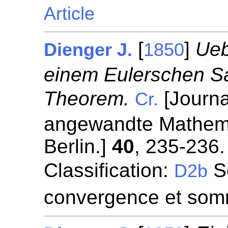
Article
[
]
Ueb
Dienger J.
1850
einem Eulerschen S
Theorem.
[Journa
Cr.
angewandte Mathemat
Berlin.]
40
, 235-236.
Classification:
Sé
D2b
convergence et som