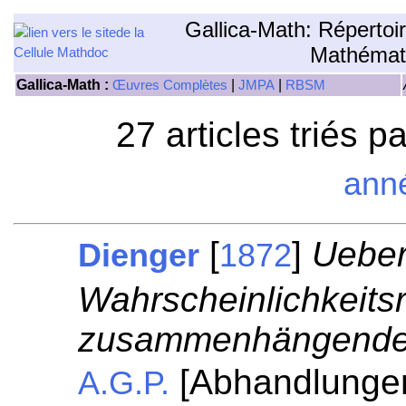
Gallica-Math: Répertoi
Mathémat
Gallica-Math :
|
|
Œuvres Complètes
JMPA
RBSM
27 articles triés p
ann
[
]
Ueber
Dienger
1872
Wahrscheinlichkeits
zusammenhängende b
[Abhandlungen
A.G.P.