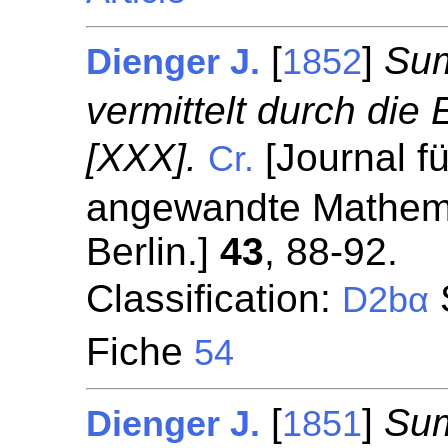
[
]
Sum
Dienger J.
1852
vermittelt durch die
[XXX].
[Journal fü
Cr.
angewandte Mathemat
Berlin.]
43
, 88-92.
Classification:
S
D2bα
Fiche
54
[
]
Sum
Dienger J.
1851