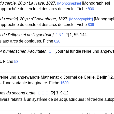
du cercle. 20 p.; La Haye, 1827.
[Monographies]
[Monographie]
 approchée du cercle et des arcs de cercle. Fiche
806
 du cercle]. 20 p.; s'Gravenhage, 1827.
[Monograph
[Monographie]
 approchée du cercle et des arcs de cercle. Fiche
806
 de l'ellipse et de l'hyperbole].
[?]
1
, 55-144.
[I.N.]
es aux arcs de coniques. Fiche
820
er numerischen Facultäten.
[Journal für die reine und angewa
Cr.
es. Fiche
58
 reine und angewandte Mathematik. Journal de Crelle. Berlin.]
2
s d'une variable imaginaire. Fiche
1680
bes du second ordre.
[?]
3
, 9-12.
C.G.Q.
ers relatifs à un système de deux quadriques ; tétraèdre auto