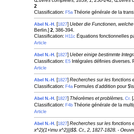
Œuvres complètes, 1839, 1, 230-242; Œuvres c
2
Classification:
Théorie générale de la trans
F5a
[
]
Ueber die Functionen, welche
Abel N.-H.
1827
Berlin.]
2
, 386-394.
Classification:
Équations fonctionnelles pa
H11c
Article
[
]
Ueber einige bestimmte Integr
Abel N.-H.
1827
Classification:
Intégrales définies diverses.
E5
Article
[
]
Recherches sur les fonctions e
Abel N.-H.
1827
Classification:
Formules d'addition pour $\s
F4a
[
]
Théorèmes et problèmes.
[
Abel N.-H.
1827
Cr.
Classification:
Théorie générale de la multip
F4b
Article
[
]
Recherches sur les fonctions ell
Abel N.-H.
1827
x^2)(1+\mu x^2)}}$$. Cr., 2, 1827-1828. - Oeuv