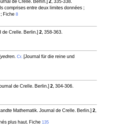
rnal de Crelle. Berlin.]
2
, 335-338.
s comprises entre deux limites données ;
 ; Fiche
8
de Crelle. Berlin.]
2
, 358-363.
yedren.
[Journal für die reine und
Cr.
urnal de Crelle. Berlin.]
2
, 304-306.
andte Mathematik. Journal de Crelle. Berlin.]
2
,
gnés plus haut. Fiche
135