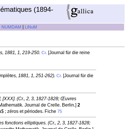
hématiques (1894-
|
|
NUMDAM
LiNuM
s, 1881, 1, 219-250.
[Journal für die reine
Cr.
mplètes, 1881, 1, 251-262).
[Journal für die
Cr.
, [XXX]. (Cr., 2, 3, 1827-1828; Œuvres
athematik. Journal de Crelle. Berlin.]
2
a$ ; zéros et périodes. Fiche
75
fonctions elliptiques. (Cr., 2, 3, 1827-1828;