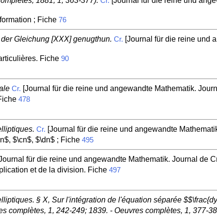
omplètes, 1881, 1, 363-377).
[Journal für die reine und ange
Cr.
formation ; Fiche
76
 der Gleichung [XXX] genugthun.
[Journal für die reine und
Cr.
rticulières. Fiche
90
ale
[Journal für die reine und angewandte Mathematik. Journa
Cr.
 Fiche
478
lliptiques.
[Journal für die reine und angewandte Mathematik.
Cr.
n$, $\cn$, $\dn$ ; Fiche
495
Journal für die reine und angewandte Mathematik. Journal de Cre
lication et de la division. Fiche
497
iptiques. § X, Sur l'intégration de l'équation séparée $$\frac{dy}
res complètes, 1, 242-249; 1839. - Oeuvres complètes, 1, 377-38