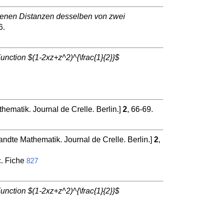
senen Distanzen desselben von zwei
6.
nction $(1-2xz+z^2)^{\frac{1}{2}}$
hematik. Journal de Crelle. Berlin.]
2
, 66-69.
andte Mathematik. Journal de Crelle. Berlin.]
2
,
c. Fiche
827
nction $(1-2xz+z^2)^{\frac{1}{2}}$