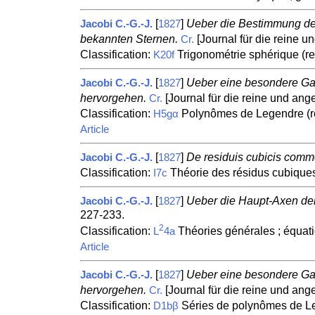
[
]
Ueber die Bestimmung de
Jacobi C.-G.-J.
1827
bekannten Sternen.
[Journal für die reine u
Cr.
Classification:
Trigonométrie sphérique (re
K20f
[
]
Ueber eine besondere Gatt
Jacobi C.-G.-J.
1827
hervorgehen.
[Journal für die reine und ang
Cr.
Classification:
Polynômes de Legendre (r
H5gα
Article
[
]
De residuis cubicis comm
Jacobi C.-G.-J.
1827
Classification:
Théorie des résidus cubique
I7c
[
]
Ueber die Haupt-Axen der
Jacobi C.-G.-J.
1827
227-233.
2
Classification:
Théories générales ; équati
L
4a
Article
[
]
Ueber eine besondere Gatt
Jacobi C.-G.-J.
1827
hervorgehen.
[Journal für die reine und ang
Cr.
Classification:
Séries de polynômes de L
D1bβ