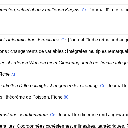
echten, schief abgeschnittenen Kegels.
[Journal für die re
Cr.
is integralis transformatione.
[Journal für die reine und ang
Cr.
tions ; changements de variables ; intégrales multiples remarqua
erschiedenen Wurzeln einer Gleichung durch bestimmte Integra
 Fiche
71
partiellen Differentialgleichungen erster Ordnung.
[Journal f
Cr.
s ; théorème de Poisson. Fiche
86
ormatione coordinatarum.
[Journal für die reine und angewand
Cr.
ralités. Coordonnées cartésiennes, trilinéaires, tétraédriques.