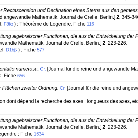
r Rectascension und Declination eines Sterns aus den gemes
nd angewandte Mathematik. Journal de Crelle. Berlin.]
2
, 345-34
f.
) ; Théorème de Legendre. Fiche
F8fα
116
ung algebraischer Functionen, die aus der Entwickelung der Fu
ewandte Mathematik. Journal de Crelle. Berlin.]
2
, 223-226.
ef.
) ; Fiche
D1bβ
577
entatio numerosa.
[Journal für die reine und angewandte Mat
Cr.
s. Fiche
656
 Flächen zweiter Ordnung.
[Journal für die reine und angew
Cr.
on dont dépend la recherche des axes ; longueurs des axes, et
ung algebraischer Functionen, die aus der Entwickelung der Fu
ewandte Mathematik. Journal de Crelle. Berlin.]
2
, 223-226.
egendre ; Fiche
1634