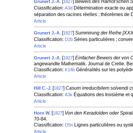
[
]
Beweis des Harriot'schen S
Grunert J.-A.
1827
Classification:
Détermination exacte ou app
A3d
séparation des racines réelles ; théorèmes de 
Article
[
]
Summirung der Reihe [XXX
Grunert J.-A.
1827
Classification:
Séries particulières ; conv
D2b
Article
[
]
Einfacher Beweis der von 
Grunert J.-A.
1827
angewandte Mathematik. Journal de Crelle. Ber
Classification:
Généralités sur les polyèdre
K14b
Article
[
]
Casum irreducibilem solvendi c
Hill C.-J.
1827
Classification:
Équations des troisième et 
A3k
Article
[
]
Von den Keradoïden oder Spiral
Horn W.
1827
70-84.
Classification:
Lignes particulières ou syst
O5n
Article