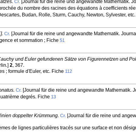
atzes.
[Journal für die reine und angewandte Mathematik. Jou
Cr.
rochée du nombre des racines des équations à coefficients réel
Descartes, Budan, Rolle, Sturm, Cauchy, Newton, Sylvester, etc.
].
[Journal für die reine und angewandte Mathematik. Journal 
Cr.
ergence et sommation ; Fiche
51
Cauchy und Euler gefundenen Sätze von Figurennetzen und Pol
lin.]
2
, 367.
s ; formule d'Euler, etc. Fiche
112
onatus.
[Journal für die reine und angewandte Mathematik. Jo
Cr.
quatrième degrés. Fiche
13
linien doppelter Krümmung.
[Journal für die reine und angew
Cr.
èmes de lignes particulières tracés sur une surface et non dési