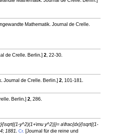
wandte Mathematik. Journal de Crelle. Berlin.]
 angewandte Mathematik. Journal de Crelle.
l de Crelle. Berlin.]
2
, 22-30.
 Journal de Crelle. Berlin.]
2
, 101-181.
lle. Berlin.]
2
, 286.
{\sqrt{(1-y^2)(1+\mu y^2)}}= a\frac{dx}{\sqrt{(1-
4; 1881.
[Journal für die reine und
Cr.