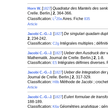
[
]
Quadratur des Mantels des senkr
Horn W.
1827
Crelle. Berlin.]
2
, 364-366.
2
Classification:
Aires. Fiche
L
20a
835
Article
[
]
De singulari quadam duplic
Jacobi C.-G.-J.
1827
2
, 234-242.
Classification:
Intégrales multiples ; défini
C2g
[
]
Ueber den Ausdruck der v
Jacobi C.-G.-J.
1827
Mathematik. Journal de Crelle. Berlin.]
2
, 1-8.
Classification:
Intégrales définies diverses.
E5
[
]
Ueber die Integration der 
Jacobi C.-G.-J.
1827
Journal de Crelle. Berlin.]
2
, 317-329.
Classification:
Méthode de Jacobi ; crochet
H8b
Article
[
]
Euleri formulae de transf
Jacobi C.-G.-J.
1827
188-189.
Classification:
Géométries analytique ; géné
K6a