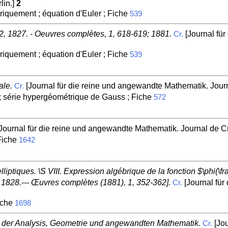
lin.]
2
riquement ; équation d'Euler ; Fiche
539
2, 1827. - Oeuvres complètes, 1, 618-619; 1881.
[Journal für
Cr.
riquement ; équation d'Euler ; Fiche
539
ale.
[Journal für die reine und angewandte Mathematik. Journa
Cr.
 série hypergéométrique de Gauss ; Fiche
572
Journal für die reine und angewandte Mathematik. Journal de Cre
 Fiche
1642
liptiques. \S VIII. Expression algébrique de la fonction $\phi(\f
 3, 1828.--- Œuvres complètes (1881), 1, 352-362].
[Journal für
Cr.
iche
1698
s der Analysis, Geometrie und angewandten Mathematik.
[Jou
Cr.