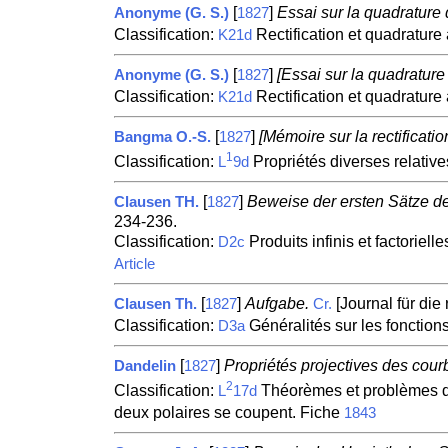
[
]
Essai sur la quadrature 
Anonyme (G. S.)
1827
Classification:
Rectification et quadrature
K21d
[
]
[Essai sur la quadrature
Anonyme (G. S.)
1827
Classification:
Rectification et quadrature
K21d
[
]
[Mémoire sur la rectification
Bangma O.-S.
1827
1
Classification:
Propriétés diverses relativ
L
9d
[
]
Beweise der ersten Sätze d
Clausen TH.
1827
234-236.
Classification:
Produits infinis et factoriell
D2c
Article
[
]
Aufgabe.
[Journal für die
Clausen Th.
1827
Cr.
Classification:
Généralités sur les fonction
D3a
[
]
Propriétés projectives des cour
Dandelin
1827
2
Classification:
Théorèmes et problèmes div
L
17d
deux polaires se coupent. Fiche
1843