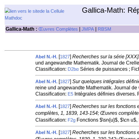
Gallica-Math: Ré
Gallica-Math :
|
|
Œuvres Complètes
JMPA
RBSM
[
]
Recherches sur la série [XXX]
Abel N.-H.
1827
und angewandte Mathematik. Journal de Crelle.
Classification:
Séries de puissances ; Fi
D2bα
[
]
Sur quelques intégrales défin
Abel N.-H.
1827
reine und angewandte Mathematik. Journal de C
Classification:
Intégrales définies diverses.
E5
[
]
Recherches sur les fonctions e
Abel N.-H.
1827
complètes, 1, 1839, 143-154; Œuvres complètes
Classification:
Fonctions $\sn{u}$, $\cn u$, 
F2g
[
]
Recherches sur les fonctions e
Abel N.-H.
1827