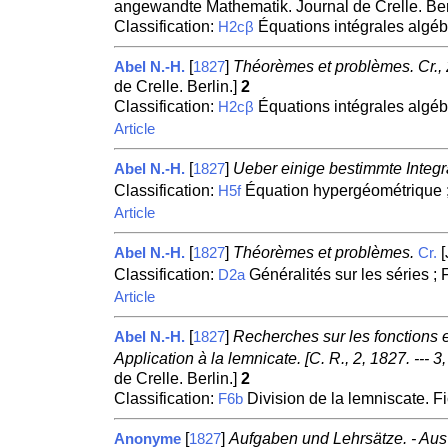
angewandte Mathematik. Journal de Crelle. Ber
Classification:
Équations intégrales algéb
H2cβ
[
]
Théorèmes et problèmes. Cr., 
Abel N.-H.
1827
de Crelle. Berlin.]
2
Classification:
Équations intégrales algéb
H2cβ
Article
[
]
Ueber einige bestimmte Integr
Abel N.-H.
1827
Classification:
Équation hypergéométrique ;
H5f
Article
[
]
Théorèmes et problèmes.
[
Abel N.-H.
1827
Cr.
Classification:
Généralités sur les séries ;
D2a
Article
[
]
Recherches sur les fonctions el
Abel N.-H.
1827
Application à la lemnicate. [C. R., 2, 1827. ---
de Crelle. Berlin.]
2
Classification:
Division de la lemniscate. F
F6b
[
]
Aufgaben und Lehrsätze. - Au
Anonyme
1827