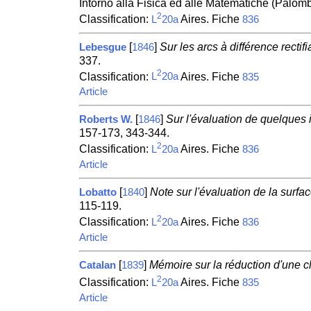
Intorno alla Fisica ed alle Matematiche (Palom
2
Classification:
Aires. Fiche
L
20a
836
[
]
Sur les arcs à différence rectifi
Lebesgue
1846
337.
2
Classification:
Aires. Fiche
L
20a
835
Article
[
]
Sur l'évaluation de quelques i
Roberts W.
1846
157-173, 343-344.
2
Classification:
Aires. Fiche
L
20a
836
Article
[
]
Note sur l'évaluation de la surfac
Lobatto
1840
115-119.
2
Classification:
Aires. Fiche
L
20a
836
Article
[
]
Mémoire sur la réduction d'une cl
Catalan
1839
2
Classification:
Aires. Fiche
L
20a
835
Article