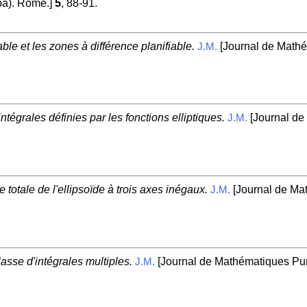
ba). Rome.]
5
, 88-91.
able et les zones à différence planifiable.
[Journal de Mathé
J.M.
ntégrales définies par les fonctions elliptiques.
[Journal de
J.M.
e totale de l'ellipsoïde à trois axes inégaux.
[Journal de Mat
J.M.
asse d'intégrales multiples.
[Journal de Mathématiques Pure
J.M.