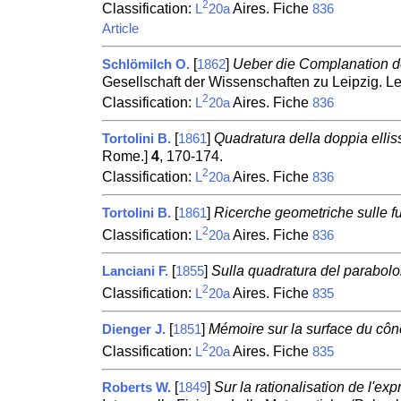
2
Classification:
Aires. Fiche
L
20a
836
Article
[
]
Ueber die Complanation de
Schlömilch O.
1862
Gesellschaft der Wissenschaften zu Leipzig. Le
2
Classification:
Aires. Fiche
L
20a
836
[
]
Quadratura della doppia elliss
Tortolini B.
1861
Rome.]
4
, 170-174.
2
Classification:
Aires. Fiche
L
20a
836
[
]
Ricerche geometriche sulle fun
Tortolini B.
1861
2
Classification:
Aires. Fiche
L
20a
836
[
]
Sulla quadratura del paraboloid
Lanciani F.
1855
2
Classification:
Aires. Fiche
L
20a
835
[
]
Mémoire sur la surface du cône
Dienger J.
1851
2
Classification:
Aires. Fiche
L
20a
835
[
]
Sur la rationalisation de l'exp
Roberts W.
1849