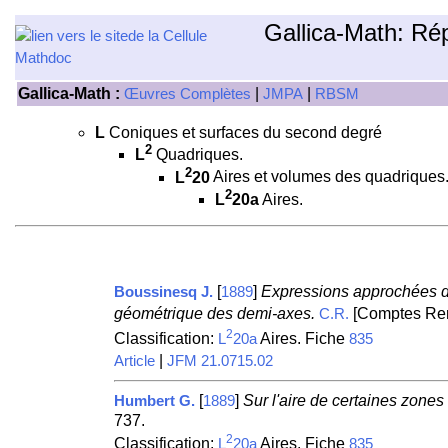
Gallica-Math: Ré
Gallica-Math :
|
|
Œuvres Complètes
JMPA
RBSM
L
Coniques et surfaces du second degré
2
L
Quadriques.
2
L
20
Aires et volumes des quadriques
2
L
20a
Aires.
[
]
Expressions approchées du 
Boussinesq J.
1889
géométrique des demi-axes.
[Comptes Ren
C.R.
2
Classification:
Aires. Fiche
L
20a
835
|
Article
JFM 21.0715.02
[
]
Sur l'aire de certaines zones 
Humbert G.
1889
737.
2
Classification:
Aires. Fiche
L
20a
835