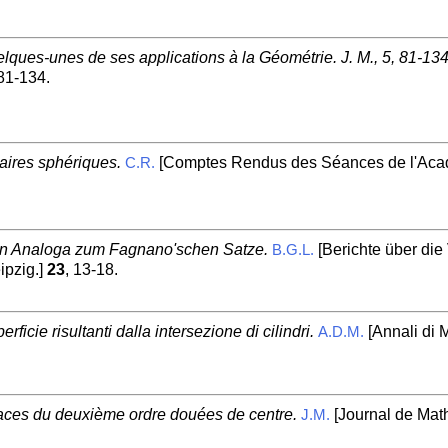
lques-unes de ses applications à la Géométrie. J. M., 5, 81-134
 81-134.
aires sphériques.
[Comptes Rendus des Séances de l'Acad
C.R.
en Analoga zum Fagnano'schen Satze.
[Berichte über di
B.G.L.
ipzig.]
23
, 13-18.
ficie risultanti dalla intersezione di cilindri.
[Annali di M
A.D.M.
faces du deuxième ordre douées de centre.
[Journal de Mat
J.M.