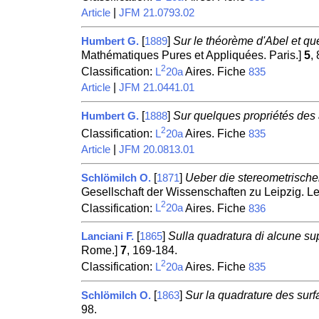
|
Article
JFM 21.0793.02
[
]
Sur le théorème d'Abel et que
Humbert G.
1889
Mathématiques Pures et Appliquées. Paris.]
5
,
2
Classification:
Aires. Fiche
L
20a
835
|
Article
JFM 21.0441.01
[
]
Sur quelques propriétés des 
Humbert G.
1888
2
Classification:
Aires. Fiche
L
20a
835
|
Article
JFM 20.0813.01
[
]
Ueber die stereometrisch
Schlömilch O.
1871
Gesellschaft der Wissenschaften zu Leipzig. Le
2
Classification:
Aires. Fiche
L
20a
836
[
]
Sulla quadratura di alcune super
Lanciani F.
1865
Rome.]
7
, 169-184.
2
Classification:
Aires. Fiche
L
20a
835
[
]
Sur la quadrature des sur
Schlömilch O.
1863
98.