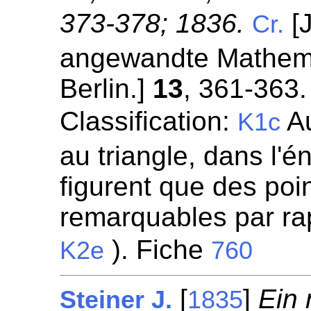
373-378; 1836.
[J
Cr.
angewandte Mathemat
Berlin.]
13
, 361-363.
Classification:
Au
K1c
au triangle, dans l'
figurent que des poin
remarquables par rapp
). Fiche
K2e
760
[
]
Ein 
Steiner J.
1835