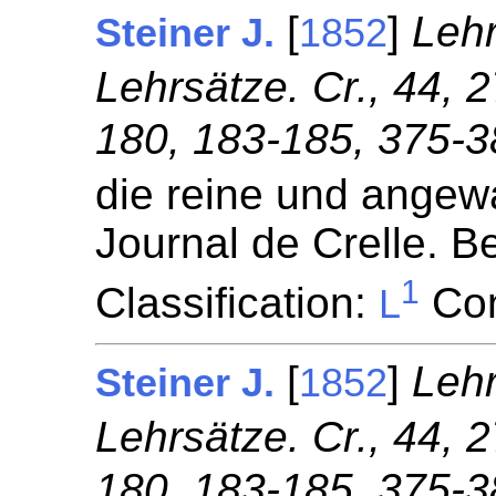
[
]
Leh
Steiner J.
1852
Lehrsätze. Cr., 44, 
180, 183-185, 375-3
die reine und angew
Journal de Crelle. Be
1
Classification:
Con
L
[
]
Leh
Steiner J.
1852
Lehrsätze. Cr., 44, 
180, 183-185, 375-3