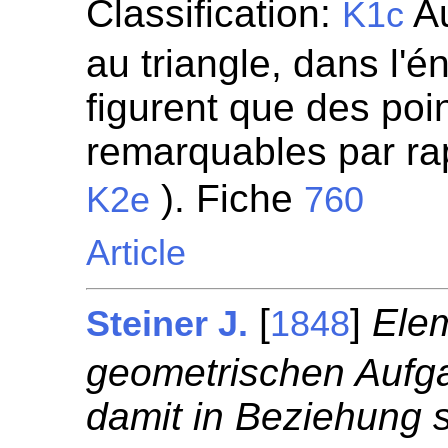
Classification:
Au
K1c
au triangle, dans l'
figurent que des poin
remarquables par rapp
). Fiche
K2e
760
Article
[
]
Ele
Steiner J.
1848
geometrischen Aufga
damit in Beziehung 