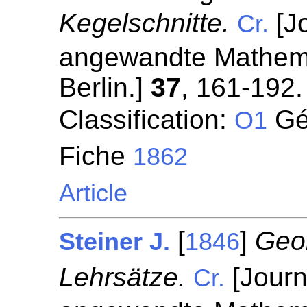
Kegelschnitte.
[Jo
Cr.
angewandte Mathemat
Berlin.]
37
, 161-192.
Classification:
Géo
O1
Fiche
1862
Article
[
]
Geo
Steiner J.
1846
Lehrsätze.
[Journ
Cr.