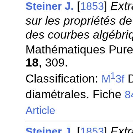
[
]
Extr
Steiner J.
1853
sur les propriétés d
des courbes algébri
Mathématiques Pures
18
, 309.
1
Classification:
D
M
3f
diamétrales. Fiche
8
Article
[
]
Extr
Steiner J.
1853