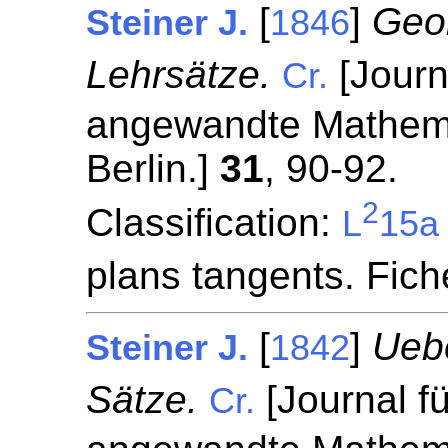
[
]
Geo
Steiner J.
1846
Lehrsätze.
[Journ
Cr.
angewandte Mathemat
Berlin.]
31
, 90-92.
2
Classification:
L
15a
plans tangents. Fic
[
]
Uebe
Steiner J.
1842
Sätze.
[Journal fü
Cr.