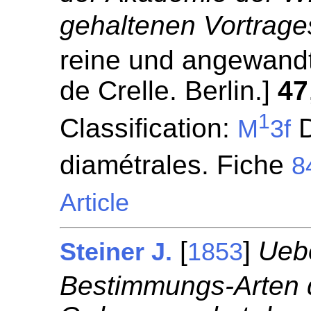
gehaltenen Vortrage
reine und angewandt
de Crelle. Berlin.]
47
1
Classification:
D
M
3f
diamétrales. Fiche
8
Article
[
]
Ueb
Steiner J.
1853
Bestimmungs-Arten 