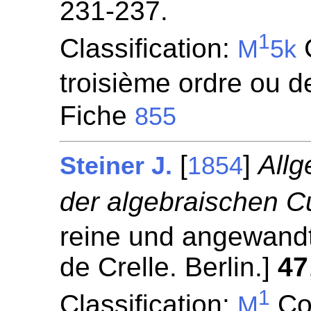
231-237.
1
Classification:
C
M
5k
troisième ordre ou de
Fiche
855
[
]
All
Steiner J.
1854
der algebraischen C
reine und angewandt
de Crelle. Berlin.]
47
1
Classification:
Co
M