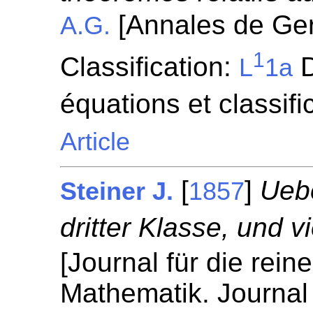
[Annales de Ge
A.G.
1
Classification:
D
L
1a
équations et classifi
Article
[
]
Ueb
Steiner J.
1857
dritter Klasse, und v
[Journal für die rei
Mathematik. Journal 