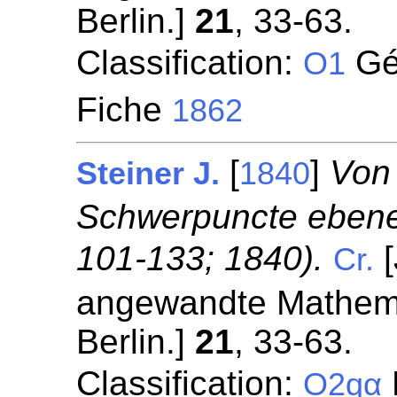
Berlin.]
21
, 33-63.
Classification:
Géo
O1
Fiche
1862
[
]
Von
Steiner J.
1840
Schwerpuncte ebener
101-133; 1840).
[
Cr.
angewandte Mathemat
Berlin.]
21
, 33-63.
Classification:
O2qα