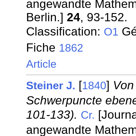
angewandte Mathemat
Berlin.]
24
, 93-152.
Classification:
Géo
O1
Fiche
1862
Article
[
]
Von
Steiner J.
1840
Schwerpuncte ebener
101-133).
[Journa
Cr.
angewandte Mathemat