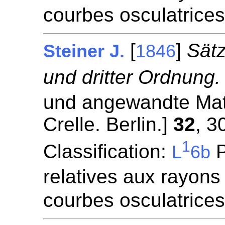
courbes osculatrice
[
]
Sätz
Steiner J.
1846
und dritter Ordnung.
und angewandte Mat
Crelle. Berlin.]
32
, 3
1
Classification:
P
L
6b
relatives aux rayons
courbes osculatrice