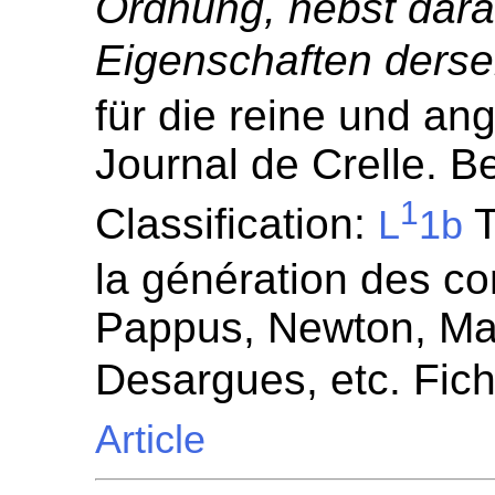
Ordnung, nebst dar
Eigenschaften derse
für die reine und a
Journal de Crelle. Be
1
Classification:
T
L
1b
la génération des c
Pappus, Newton, Mac
Desargues, etc. Fic
Article