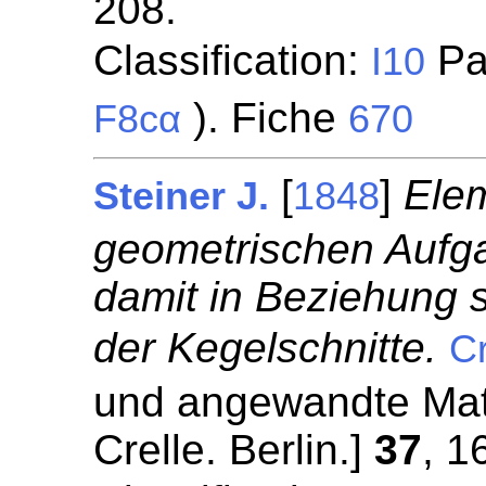
208.
Classification:
Par
I10
). Fiche
F8cα
670
[
]
Ele
Steiner J.
1848
geometrischen Aufga
damit in Beziehung 
der Kegelschnitte.
Cr
und angewandte Mat
Crelle. Berlin.]
37
, 1