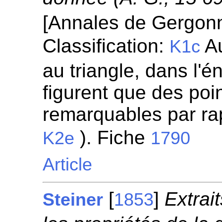
[Annales de Gergon
Classification:
Au
K1c
au triangle, dans l'
figurent que des poin
remarquables par rapp
). Fiche
K2e
1790
Article
[
]
Extrai
Steiner
1853