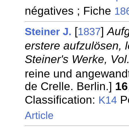
négatives ; Fiche
18
[
]
Auf
Steiner J.
1837
erstere aufzulösen, 
Steiner's Werke, Vol. 
reine und angewandt
de Crelle. Berlin.]
16
Classification:
Po
K14
Article