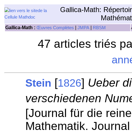
Gallica-Math: Répertoi
Mathémat
Gallica-Math :
|
|
Œuvres Complètes
JMPA
RBSM
47 articles triés p
ann
[
]
Ueber di
Stein
1826
verschiedenen Nume
[Journal für die rei
Mathematik. Journal 