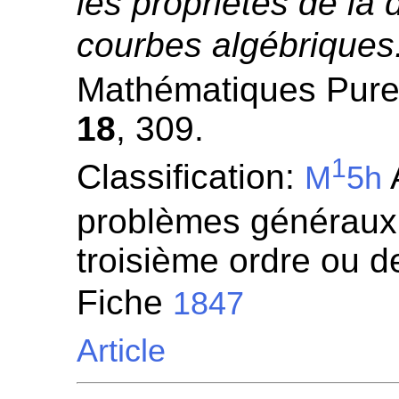
les propriétés de l
courbes algébriques
Mathématiques Pures
18
, 309.
1
Classification:
M
5h
problèmes généraux 
troisième ordre ou de
Fiche
1847
Article