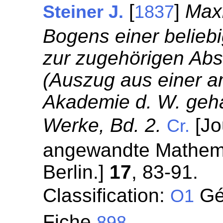
[
]
Max
Steiner J.
1837
Bogens einer belieb
zur zugehörigen Abs
(Auszug aus einer a
Akademie d. W. geha
Werke, Bd. 2.
[Jo
Cr.
angewandte Mathemat
Berlin.]
17
, 83-91.
Classification:
Géo
O1
Fiche
898