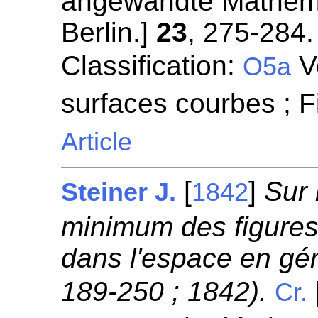
angewandte Mathemat
Berlin.]
23
, 275-284.
Classification:
Vo
O5a
surfaces courbes ; 
Article
[
]
Sur 
Steiner J.
1842
minimum des figures
dans l'espace en gén
189-250 ; 1842).
Cr.