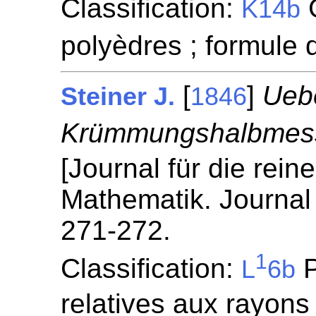
Classification:
G
K14b
polyèdres ; formule d
[
]
Uebe
Steiner J.
1846
Krümmungshalbmesse
[Journal für die rei
Mathematik. Journal 
271-272.
1
Classification:
P
L
6b
relatives aux rayons