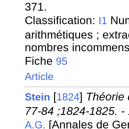
371.
Classification:
Numé
I1
arithmétiques ; extra
nombres incommensu
Fiche
95
Article
[
]
Théorie 
Stein
1824
77-84 ;1824-1825. -
[Annales de Ge
A.G.