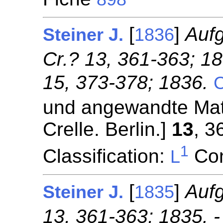
[
]
Auf
Steiner J.
1836
Cr.? 13, 361-363; 18
15, 373-378; 1836.
C
und angewandte Mat
Crelle. Berlin.]
13
, 3
1
Classification:
Con
L
[
]
Aufg
Steiner J.
1835
13, 361-363; 1835. -