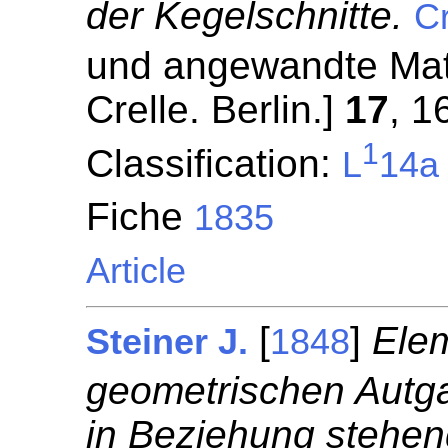
der Kegelschnitte.
Cr
und angewandte Mat
Crelle. Berlin.]
17
, 1
1
Classification:
L
14a
Fiche
1835
Article
[
]
Ele
Steiner J.
1848
geometrischen Autga
in Beziehung stehen