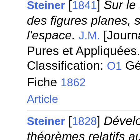
[
]
Sur le
Steiner
1841
des figures planes, 
l'espace.
[Journ
J.M.
Pures et Appliquées.
Classification:
Géo
O1
Fiche
1862
Article
[
]
Dévelo
Steiner
1828
théorèmes relatifs a