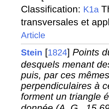
Classification:
Th
K1a
transversales et app
Article
[
]
Points d
Stein
1824
desquels menant des
puis, par ces même
perpendiculaires à c
forment un triangle 
donnée (A. G., 15 69