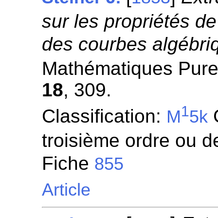
sur les propriétés d
des courbes algébri
Mathématiques Pures
18
, 309.
1
Classification:
C
M
5k
troisième ordre ou de
Fiche
855
Article