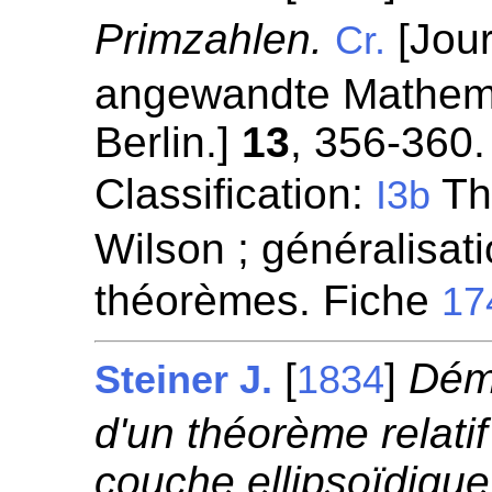
Primzahlen.
[Jour
Cr.
angewandte Mathemat
Berlin.]
13
, 356-360.
Classification:
Th
I3b
Wilson ; généralisat
théorèmes. Fiche
17
[
]
Dém
Steiner J.
1834
d'un théorème relatif 
couche ellipsoïdique 