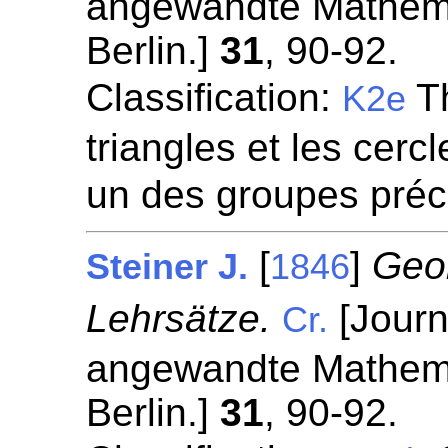
angewandte Mathemat
Berlin.]
31
, 90-92.
Classification:
Th
K2e
triangles et les cerc
un des groupes pré
[
]
Geo
Steiner J.
1846
Lehrsätze.
[Journ
Cr.
angewandte Mathemat
Berlin.]
31
, 90-92.