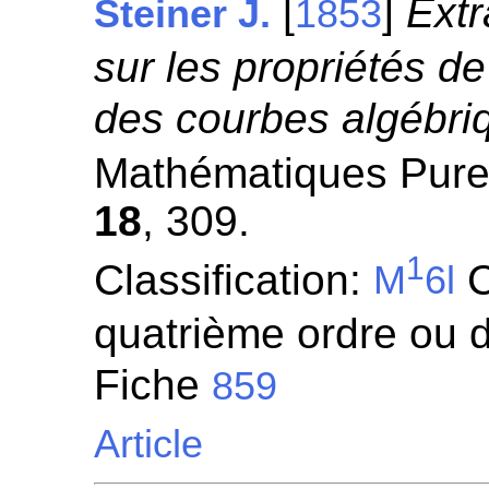
[
]
Extr
Steiner J.
1853
sur les propriétés d
des courbes algébri
Mathématiques Pures
18
, 309.
1
Classification:
C
M
6l
quatrième ordre ou d
Fiche
859
Article