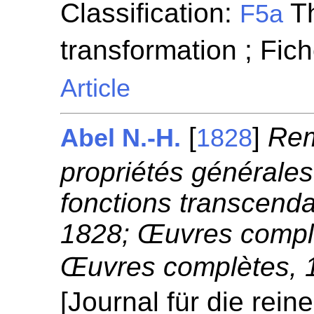
Classification:
Th
F5a
transformation ; Fic
Article
[
]
Rem
Abel N.-H.
1828
propriétés générales
fonctions transcenda
1828; Œuvres complè
Œuvres complètes, 1
[Journal für die rei