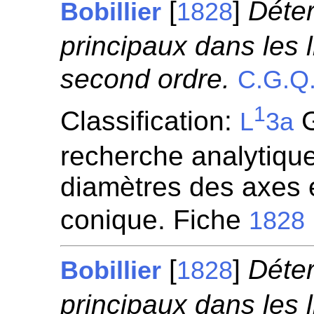
[
]
Déte
Bobillier
1828
principaux dans les 
second ordre.
C.G.Q
1
Classification:
G
L
3a
recherche analytique
diamètres des axes 
conique. Fiche
1828
[
]
Déte
Bobillier
1828
principaux dans les 