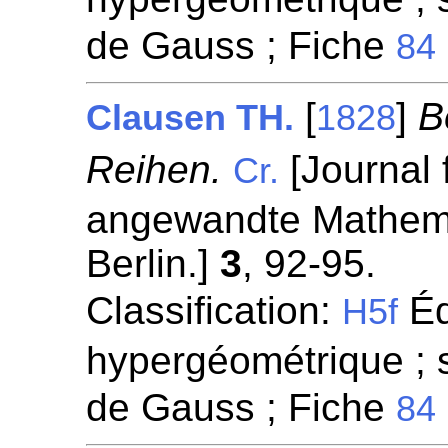
de Gauss ; Fiche
84
[
]
B
Clausen TH.
1828
Reihen.
[Journal 
Cr.
angewandte Mathemat
Berlin.]
3
, 92-95.
Classification:
Éq
H5f
hypergéométrique ; 
de Gauss ; Fiche
84