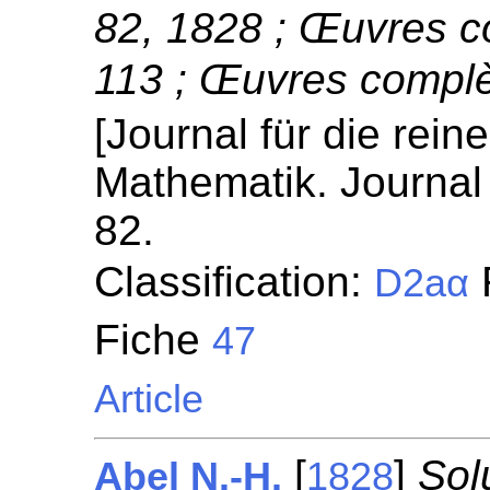
82, 1828 ; Œuvres c
113 ; Œuvres complè
[Journal für die rei
Mathematik. Journal 
82.
Classification:
D2aα
Fiche
47
Article
[
]
Sol
Abel N.-H.
1828