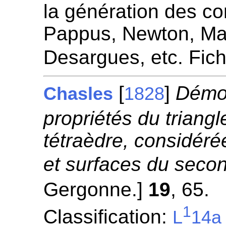
la génération des c
Pappus, Newton, Mac
Desargues, etc. Fic
[
]
Démon
Chasles
1828
propriétés du triangle
tétraèdre, considéré
et surfaces du secon
Gergonne.]
19
, 65.
1
Classification:
L
14a