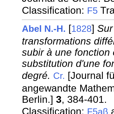
Classification:
Tra
F5
[
]
Sur
Abel N.-H.
1828
transformations diffé
subir à une fonction e
substitution d'une f
degré.
[Journal fü
Cr.
angewandte Mathemat
Berlin.]
3
, 384-401.
Classification:
a
F5aβ