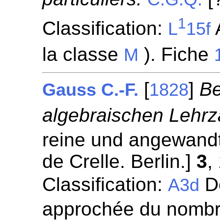
1
Classification:
A
L
15f
la classe
). Fiche
M
[
]
Be
Gauss C.-F.
1828
algebraischen Lehrz
reine und angewandt
de Crelle. Berlin.]
3
,
Classification:
Dé
A3d
approchée du nombr