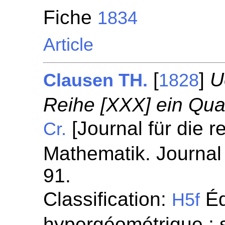
Fiche
1834
Article
[
]
U
Clausen TH.
1828
Reihe [XXX] ein Qua
[Journal für die 
Cr.
Mathematik. Journal 
91.
Classification:
Éq
H5f
hypergéométrique ; 