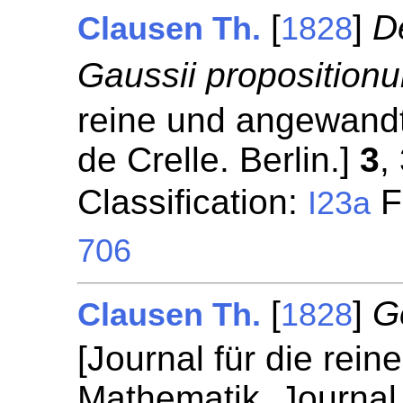
[
]
D
Clausen Th.
1828
Gaussii proposition
reine und angewandt
de Crelle. Berlin.]
3
,
Classification:
Fr
I23a
706
[
]
G
Clausen Th.
1828
[Journal für die rei
Mathematik. Journal 