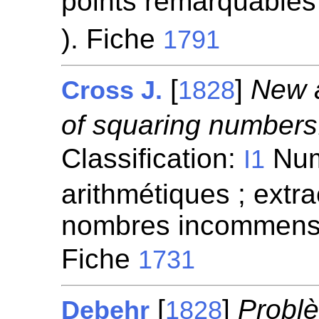
points remarquables
). Fiche
1791
[
]
New 
Cross J.
1828
of squaring numbers
Classification:
Numé
I1
arithmétiques ; extra
nombres incommensu
Fiche
1731
[
]
Problè
Debehr
1828