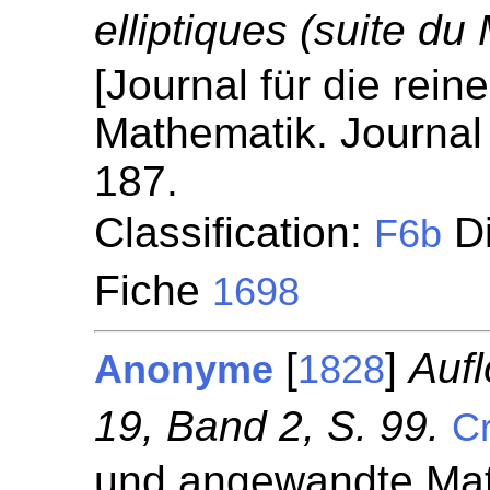
elliptiques (suite du
[Journal für die rei
Mathematik. Journal 
187.
Classification:
Di
F6b
Fiche
1698
[
]
Auf
Anonyme
1828
19, Band 2, S. 99.
Cr
und angewandte Mat