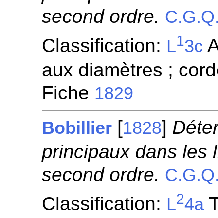
second ordre.
C.G.Q
1
Classification:
A
L
3c
aux diamètres ; cor
Fiche
1829
[
]
Déte
Bobillier
1828
principaux dans les 
second ordre.
C.G.Q
2
Classification:
T
L
4a