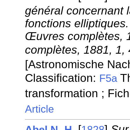
général concernant l
fonctions elliptiques
Œuvres complètes, 
complètes, 1881, 1,
[Astronomische Nach
Classification:
Th
F5a
transformation ; Fic
Article
[
]
Sur
Abel N.-H.
1828