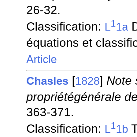
26-32.
1
Classification:
D
L
1a
équations et classifi
Article
[
]
Note 
Chasles
1828
propriétégénérale d
363-371.
1
Classification:
T
L
1b