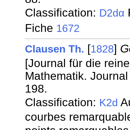
Classification:
F
D2dα
Fiche
1672
[
]
G
Clausen Th.
1828
[Journal für die rei
Mathematik. Journal 
198.
Classification:
Au
K2d
courbes remarquables