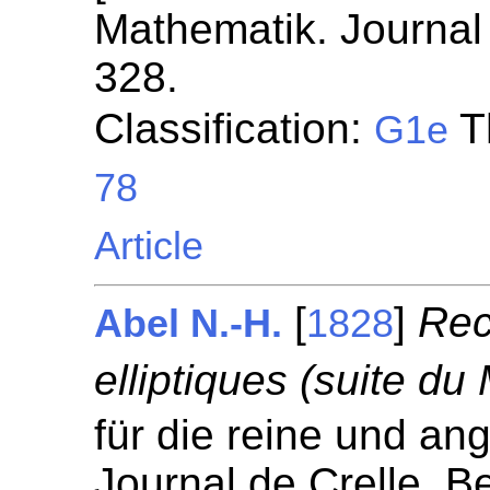
Mathematik. Journal 
328.
Classification:
T
G1e
78
Article
[
]
Rec
Abel N.-H.
1828
elliptiques (suite du
für die reine und a
Journal de Crelle. Be