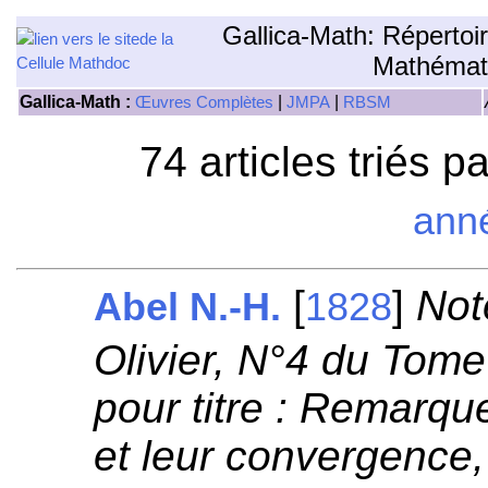
Gallica-Math: Répertoi
Mathémat
Gallica-Math :
|
|
Œuvres Complètes
JMPA
RBSM
74 articles triés p
ann
[
]
Not
Abel N.-H.
1828
Olivier, N°4 du Tome 
pour titre : Remarque
et leur convergence,