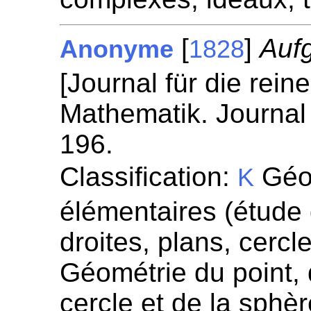
[
]
Auf
Anonyme
1828
[Journal für die rei
Mathematik. Journal 
196.
Classification:
Géom
K
élémentaires (étude
droites, plans, cercl
Géométrie du point, d
cercle et de la sphè