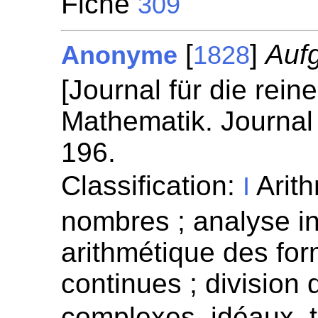
Fiche
309
[
]
Auf
Anonyme
1828
[Journal für die rei
Mathematik. Journal 
196.
Classification:
Arith
I
nombres ; analyse in
arithmétique des for
continues ; division
complexes, idéaux, 