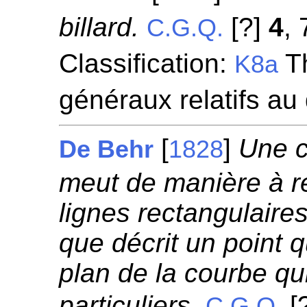
billard.
[?]
4
, 
C.G.Q.
Classification:
Th
K8a
généraux relatifs au
[
]
Une c
De Behr
1828
meut de manière à r
lignes rectangulaire
que décrit un point 
plan de la courbe qu
particuliers.
[
C.G.Q.