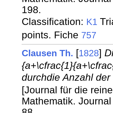
198.
Classification:
Tri
K1
points. Fiche
757
[
]
D
Clausen Th.
1828
{a+\cfrac{1}{a+\cfra
durchdie Anzahl der
[Journal für die rei
Mathematik. Journal 
88.