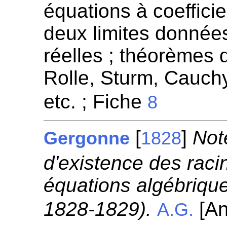
équations à coeffici
deux limites données
réelles ; théorèmes
Rolle, Sturm, Cauchy
etc. ; Fiche
8
[
]
Not
Gergonne
1828
d'existence des raci
équations algébrique
1828-1829).
[An
A.G.