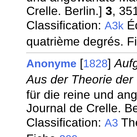
Crelle. Berlin.]
3
, 35
Classification:
Éq
A3k
quatrième degrés. F
[
]
Auf
Anonyme
1828
Aus der Theorie der
für die reine und a
Journal de Crelle. Be
Classification:
Thé
A3