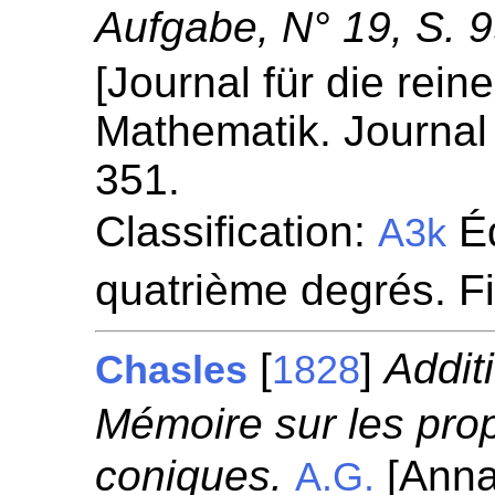
Aufgabe, N° 19, S. 99
[Journal für die rei
Mathematik. Journal 
351.
Classification:
Éq
A3k
quatrième degrés. F
[
]
Addit
Chasles
1828
Mémoire sur les pro
coniques.
[Anna
A.G.