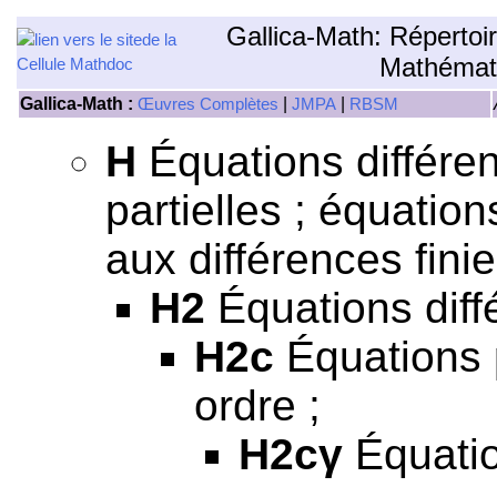
Gallica-Math: Répertoi
Mathémat
Gallica-Math :
|
|
Œuvres Complètes
JMPA
RBSM
H
Équations différen
partielles ; équation
aux différences finie
H2
Équations diffé
H2c
Équations p
ordre ;
H2cγ
Équatio