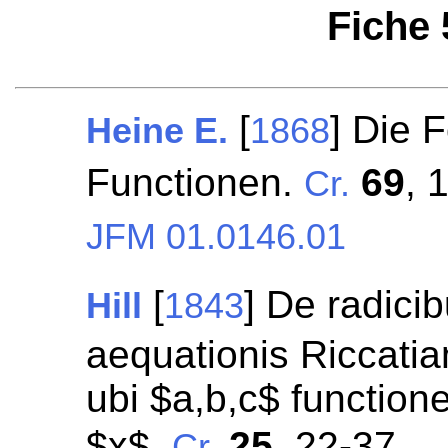
Fiche
[
] Die 
Heine E.
1868
Functionen.
69
, 
Cr.
JFM 01.0146.01
[
] De radicib
Hill
1843
aequationis Riccat
ubi $a,b,c$ functione
$x$.
25
, 22-37.
Cr.