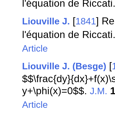
l'équation de Riccati
[
] R
Liouville J.
1841
l'équation de Riccati
Article
[
Liouville J. (Besge)
$$\frac{dy}{dx}+f(x)\
y+\phi(x)=0$$.
J.M.
Article