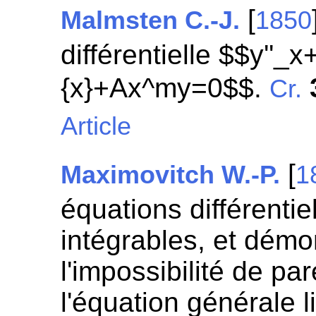
[
Malmsten C.-J.
1850
différentielle $$y''_x
{x}+Ax^my=0$$.
Cr.
Article
[
Maximovitch W.-P.
1
équations différentie
intégrables, et démo
l'impossibilité de par
l'équation générale 