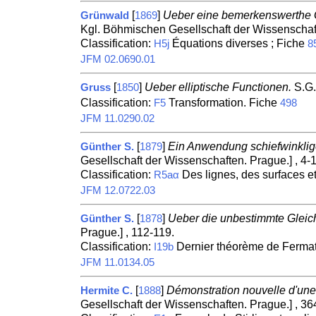
[
]
Ueber eine bemerkenswerthe Ga
Grünwald
1869
Kgl. Böhmischen Gesellschaft der Wissenschaft
Classification:
Équations diverses ; Fiche
H5j
8
JFM 02.0690.01
[
]
Ueber elliptische Functionen.
S.G.
Gruss
1850
Classification:
Transformation. Fiche
F5
498
JFM 11.0290.02
[
]
Ein Anwendung schiefwinklige
Günther S.
1879
Gesellschaft der Wissenschaften. Prague.] , 4-1
Classification:
Des lignes, des surfaces e
R5aα
JFM 12.0722.03
[
]
Ueber die unbestimmte Glei
Günther S.
1878
Prague.] , 112-119.
Classification:
Dernier théorème de Fermat
I19b
JFM 11.0134.05
[
]
Démonstration nouvelle d'une 
Hermite C.
1888
Gesellschaft der Wissenschaften. Prague.] , 36