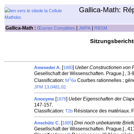
Gallica-Math: Ré
Gallica-Math :
|
|
Œuvres Complètes
JMPA
RBSM
Sitzungsbericht
[
]
Ueber Constructionen von 
Ameseder A.
1880
Gesellschaft der Wissenschaften. Prague.] , 3-9
1
Classification:
Courbes rationnelles ; géné
M
6a
JFM 13.0481.02
[
]
Ueber Eigenschaften der Clap
Anonyme
1878
147-157.
Classification:
Résistance des matériaux. 
T2b
[
]
Drei noch unbekannte Brief
Anschütz C.
1885
Gesellschaft der Wissenschaften. Prague.] , 41