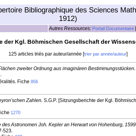
pertoire Bibliographique des Sciences Mat
1912)
Autres Ressources:
Portail Documentaire
e der Kgl. Böhmischen Gesellschaft der Wissens
125 articles triés par auteur/année [
]
trier par année/auteur
Flächen zweiter Ordnung aus imaginären Bestimmungsstücken.
.
ralités. Fiche
856
eyron'schen Zahlen.
S.G.P. [Sitzungsberichte der Kgl. Böhmisch
Fiche
1270
e des Astronomen Joh. Kepler an Herwart von Hohenburg, 1599
7-523.