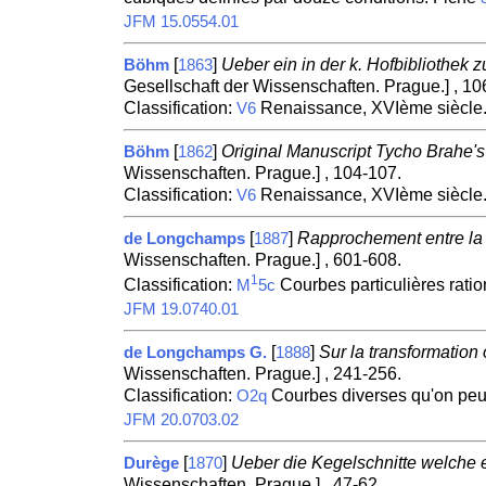
JFM 15.0554.01
[
]
Ueber ein in der k. Hofbibliothek
Böhm
1863
Gesellschaft der Wissenschaften. Prague.] , 10
Classification:
Renaissance, XVIème siècle
V6
[
]
Original Manuscript Tycho Brahe's
Böhm
1862
Wissenschaften. Prague.] , 104-107.
Classification:
Renaissance, XVIème siècle
V6
[
]
Rapprochement entre la t
de Longchamps
1887
Wissenschaften. Prague.] , 601-608.
1
Classification:
Courbes particulières ratio
M
5c
JFM 19.0740.01
[
]
Sur la transformation 
de Longchamps G.
1888
Wissenschaften. Prague.] , 241-256.
Classification:
Courbes diverses qu'on peut
O2q
JFM 20.0703.02
[
]
Ueber die Kegelschnitte welche e
Durège
1870
Wissenschaften. Prague.] , 47-62.