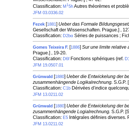
1
Classification:
Autres théorèmes et problè
M
5h
JFM 03.0336.02
[
]
Ueber das Formale Bildungsgesetz
Fezek
1881
Gesellschaft der Wissenschaften. Prague.] , 12
Classification:
Séries de puissances ; Fi
D2bα
[
]
Sur une limite relativ
Gomes Teixeira F.
1886
Prague.] , 19-20.
Classification:
Fonctions sphériques (ref.
D6f
D
JFM 19.0507.01
[
]
Ueber die Entwickelung der be
Grünwald
1880
zusammenhängende Logikalrechnung.
S.G.P. 
Classification:
Dérivées d'indice quelconqu
C1b
JFM 13.0211.02
[
]
Ueber die Entwickelung der be
Grünwald
1880
zusammenhängende Logialrechnung.
S.G.P. [
Classification:
Intégrales définies diverses.
E5
JFM 13.0211.02