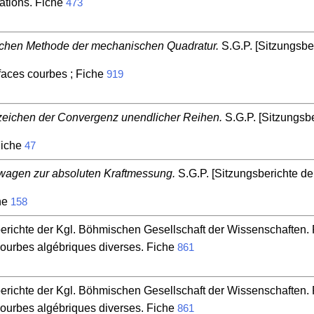
cations. Fiche
473
chen Methode der mechanischen Quadratur.
S.G.P. [Sitzungsbe
faces courbes ; Fiche
919
ichen der Convergenz unendlicher Reihen.
S.G.P. [Sitzungsb
Fiche
47
agen zur absoluten Kraftmessung.
S.G.P. [Sitzungsberichte de
he
158
erichte der Kgl. Böhmischen Gesellschaft der Wissenschaften. P
ourbes algébriques diverses. Fiche
861
erichte der Kgl. Böhmischen Gesellschaft der Wissenschaften. P
ourbes algébriques diverses. Fiche
861