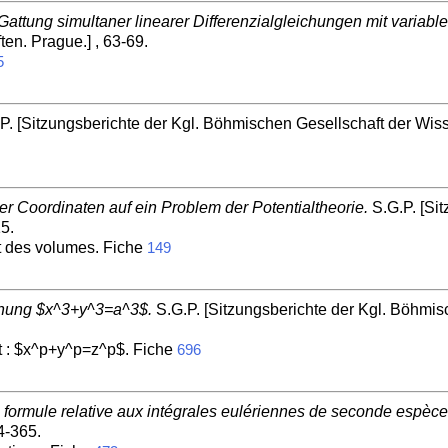
ttung simultaner linearer Differenzialgleichungen mit variable
en. Prague.] , 63-69.
5
P. [Sitzungsberichte der Kgl. Böhmischen Gesellschaft der Wiss
r Coordinaten auf ein Problem der Potentialtheorie.
S.G.P. [Si
5.
t des volumes. Fiche
149
chung $x^3+y^3=a^3$.
S.G.P. [Sitzungsberichte der Kgl. Böhmis
 : $x^p+y^p=z^p$. Fiche
696
formule relative aux intégrales eulériennes de seconde espèce
4-365.