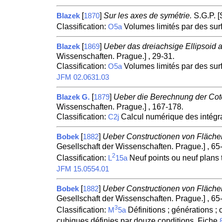
[
]
Sur les axes de symétrie.
S.G.P. [
Blazek
1870
Classification:
Volumes limités par des sur
O5a
[
]
Ueber das dreiachsige Ellipsoid a
Blazek
1869
Wissenschaften. Prague.] , 29-31.
Classification:
Volumes limités par des sur
O5a
JFM 02.0631.03
[
]
Ueber die Berechnung der Cot
Blazek G.
1879
Wissenschaften. Prague.] , 167-178.
Classification:
Calcul numérique des intégral
C2j
[
]
Ueber Constructionen von Fläche
Bobek
1882
Gesellschaft der Wissenschaften. Prague.] , 65
2
Classification:
Neuf points ou neuf plans
L
15a
JFM 15.0554.01
[
]
Ueber Constructionen von Fläche
Bobek
1882
Gesellschaft der Wissenschaften. Prague.] , 65
3
Classification:
Définitions ; générations ;
M
5a
cubiques définies par douze conditions. Fiche