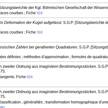
Sitzungsberichte der Kgl. Böhmischen Gesellschaft der Wissensc
faces courbes ; Fiche
918
ls Deformation der Kugel aufgefasst.
S.G.P. [Sitzungsberichte d
faces courbes ; Fiche
918
esischen Zahlen bei genäherten Quadraturen.
S.G.P. [Sitzungsb
es définies ; méthodes d'approximation ; formules de quadratur
n zweiter Ordnung aus imaginären Bestimmungsstücken.
S.G.P.
-75.
 tangents. Fiche
834
n zweiter Ordnung aus imaginären Bestimmungsstücken.
S.G.P.
-75.
 classification ; généralités ; transformation homographique d'u
880