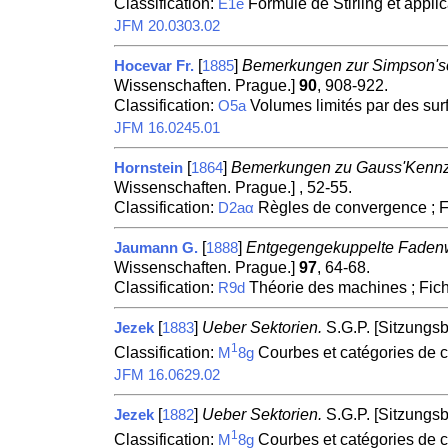
Classification:
Formule de Stirling et appli
E1e
JFM 20.0303.02
[
]
Bemerkungen zur Simpson's
Hocevar Fr.
1885
Wissenschaften. Prague.]
90
, 908-922.
Classification:
Volumes limités par des sur
O5a
JFM 16.0245.01
[
]
Bemerkungen zu Gauss'Kennze
Hornstein
1864
Wissenschaften. Prague.] , 52-55.
Classification:
Règles de convergence ; 
D2aα
[
]
Entgegengekuppelte Fadenw
Jaumann G.
1888
Wissenschaften. Prague.]
97
, 64-68.
Classification:
Théorie des machines ; Fic
R9d
[
]
Ueber Sektorien.
S.G.P. [Sitzungsb
Jezek
1883
1
Classification:
Courbes et catégories de c
M
8g
JFM 16.0629.02
[
]
Ueber Sektorien.
S.G.P. [Sitzungsb
Jezek
1882
1
Classification:
Courbes et catégories de c
M
8g