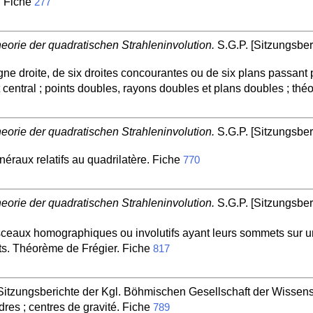
. Fiche
277
orie der quadratischen Strahleninvolution.
S.G.P. [Sitzungsber
igne droite, de six droites concourantes ou de six plans passant
central ; points doubles, rayons doubles et plans doubles ; thé
orie der quadratischen Strahleninvolution.
S.G.P. [Sitzungsber
raux relatifs au quadrilatère. Fiche
770
orie der quadratischen Strahleninvolution.
S.G.P. [Sitzungsber
isceaux homographiques ou involutifs ayant leurs sommets sur 
ts. Théorème de Frégier. Fiche
817
Sitzungsberichte der Kgl. Böhmischen Gesellschaft der Wissensc
res ; centres de gravité. Fiche
789