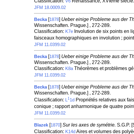
Classification:
Renaissance, XVIème siècle
V6
JFM 18.0009.02
[
]
Ueber einige Probleme aus der The
Becka
1878
Wissenschaften. Prague.] , 272-289.
Classification:
Involution de six points en l
K7e
faisceaux homographiques en involution ; point 
JFM 11.0399.02
[
]
Ueber einige Probleme aus der The
Becka
1878
Wissenschaften. Prague.] , 272-289.
Classification:
Théorèmes et problèmes géné
K8a
JFM 11.0399.02
[
]
Ueber einige Probleme aus der The
Becka
1878
Wissenschaften. Prague.] , 272-289.
1
Classification:
Propriétés relatives aux fa
L
1d
conique ; rapport anharmonique de quatre poin
JFM 11.0399.02
[
]
Sur les axes de symétrie.
S.G.P. [
Blazek
1870
Classification:
Aires et volumes des polyèd
K14d