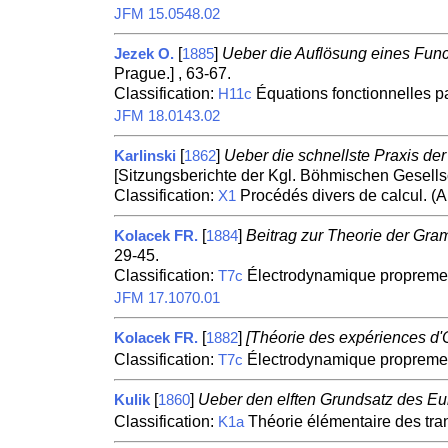
JFM 15.0548.02
[
]
Ueber die Auflösung eines Func
Jezek O.
1885
Prague.] , 63-67.
Classification:
Équations fonctionnelles pa
H11c
JFM 18.0143.02
[
]
Ueber die schnellste Praxis de
Karlinski
1862
[Sitzungsberichte der Kgl. Böhmischen Gesellsc
Classification:
Procédés divers de calcul. (
X1
[
]
Beitrag zur Theorie der Gr
Kolacek FR.
1884
29-45.
Classification:
Électrodynamique proprement d
T7c
JFM 17.1070.01
[
]
[Théorie des expériences d'O
Kolacek FR.
1882
Classification:
Électrodynamique proprement d
T7c
[
]
Ueber den elften Grundsatz des Eu
Kulik
1860
Classification:
Théorie élémentaire des tran
K1a