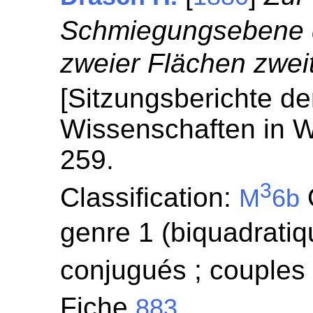
Schmiegungsebene 
zweier Flächen zwei
[Sitzungsberichte de
Wissenschaften in W
259.
3
Classification:
M
6b
genre 1 (biquadratiqu
conjugués ; couples 
Fiche
883