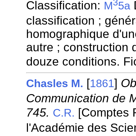
3
Classification:
D
M
5a
classification ; génér
homographique d'un
autre ; construction
douze conditions. F
[
]
Ob
Chasles M.
1861
Communication de M. 
745.
[Comptes 
C.R.
l'Académie des Scie