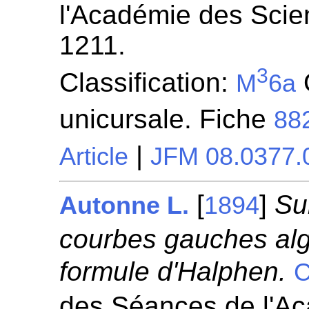
l'Académie des Scie
1211.
3
Classification:
M
6a
unicursale. Fiche
88
|
Article
JFM 08.0377.
[
]
Su
Autonne L.
1894
courbes gauches alg
formule d'Halphen.
C
des Séances de l'A