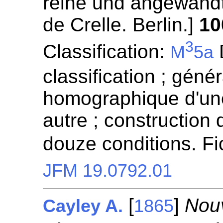
reine und angewandt
de Crelle. Berlin.]
10
3
Classification:
D
M
5a
classification ; génér
homographique d'un
autre ; construction
douze conditions. F
JFM 19.0792.01
[
]
Nouv
Cayley A.
1865