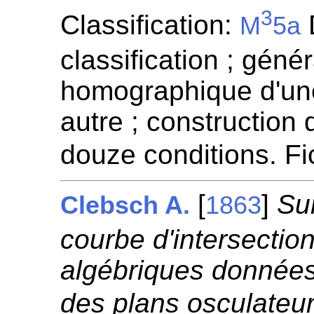
3
Classification:
D
M
5a
classification ; génér
homographique d'un
autre ; construction
douze conditions. F
[
]
Sur
Clebsch A.
1863
courbe d'intersectio
algébriques données
des plans osculateur