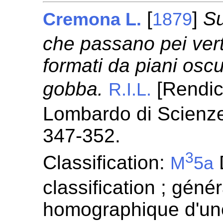
[
]
Su
Cremona L.
1879
che passano pei vertic
formati da piani oscu
gobba.
[Rendico
R.I.L.
Lombardo di Scienze 
347-352.
3
Classification:
D
M
5a
classification ; génér
homographique d'un