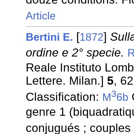
Article
[
]
Sull
Bertini E.
1872
ordine e 2° specie.
R
Reale Instituto Lomb
Lettere. Milan.]
5
, 6
3
Classification:
M
6b
genre 1 (biquadratiqu
conjugués ; couples 