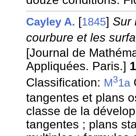
[
]
Sur 
Cayley A.
1845
courbure et les surf
[Journal de Mathéma
Appliquées. Paris.]
3
Classification:
O
M
1a
tangentes et plans o
classe de la dévelop
tangentes ; plans sta