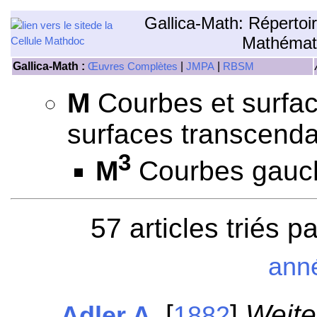
Gallica-Math: Répertoi
Mathémat
Gallica-Math :
|
|
Œuvres Complètes
JMPA
RBSM
M
Courbes et surfac
surfaces transcenda
3
M
Courbes gauch
57 articles triés p
ann
[
]
Weite
Adler A.
1882