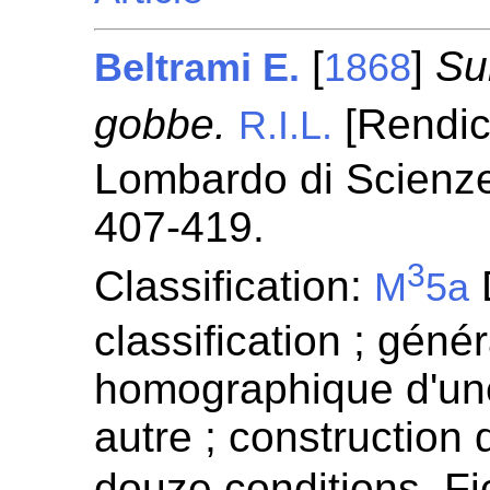
[
]
Su
Beltrami E.
1868
gobbe.
[Rendico
R.I.L.
Lombardo di Scienze 
407-419.
3
Classification:
D
M
5a
classification ; génér
homographique d'un
autre ; construction
douze conditions. F