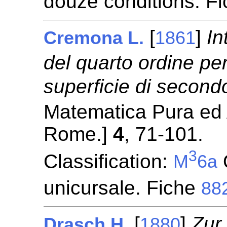
douze conditions. F
[
]
In
Cremona L.
1861
del quarto ordine pe
superficie di second
Matematica Pura ed Ap
Rome.]
4
, 71-101.
3
Classification:
M
6a
unicursale. Fiche
88
[
]
Zur
Drasch H.
1880