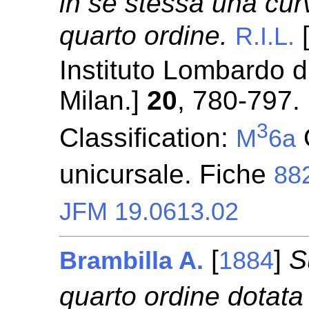
in se stessa una cur
quarto ordine.
[
R.I.L.
Instituto Lombardo d
Milan.]
20
, 780-797.
3
Classification:
M
6a
unicursale. Fiche
88
JFM 19.0613.02
[
]
S
Brambilla A.
1884
quarto ordine dotata