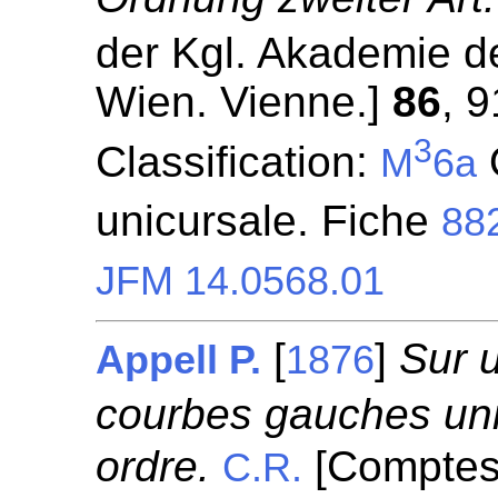
der Kgl. Akademie d
Wien. Vienne.]
86
, 
3
Classification:
M
6a
unicursale. Fiche
88
JFM 14.0568.01
[
]
Sur u
Appell P.
1876
courbes gauches uni
ordre.
[Comptes
C.R.