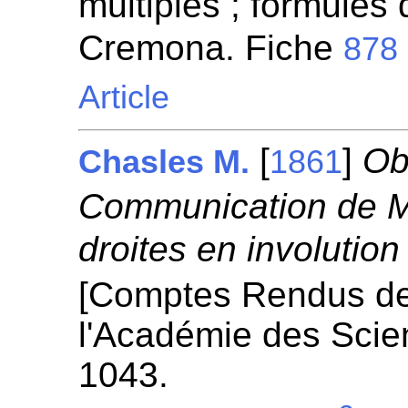
multiples ; formules 
Cremona. Fiche
878
Article
[
]
Ob
Chasles M.
1861
Communication de M.
droites en involution
[Comptes Rendus d
l'Académie des Scie
1043.