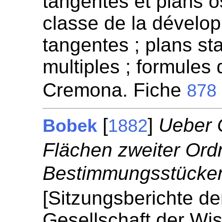
tangentes et plans o
classe de la dévelop
tangentes ; plans sta
multiples ; formules 
Cremona. Fiche
878
[
]
Ueber 
Bobek
1882
Flächen zweiter Ord
Bestimmungsstücke
[Sitzungsberichte d
Gesellschaft der Wis