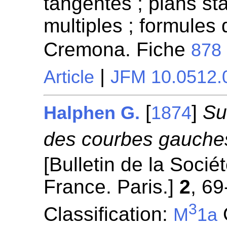
tangentes ; plans sta
multiples ; formules 
Cremona. Fiche
878
|
Article
JFM 10.0512.
[
]
Su
Halphen G.
1874
des courbes gauches
[Bulletin de la Soci
France. Paris.]
2
, 69
3
Classification:
O
M
1a