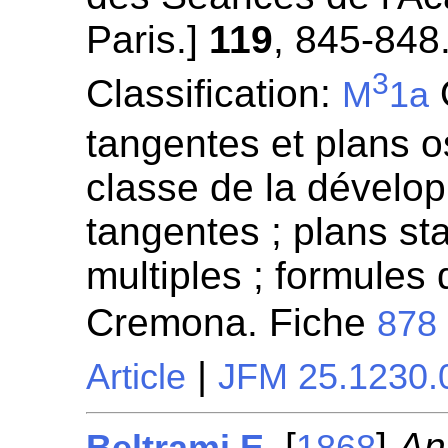
Paris.]
119
, 845-848
3
Classification:
O
M
1a
tangentes et plans o
classe de la dévelop
tangentes ; plans sta
multiples ; formules 
Cremona. Fiche
878
|
Article
JFM 25.1230.
[
]
An
Beltrami E.
1868