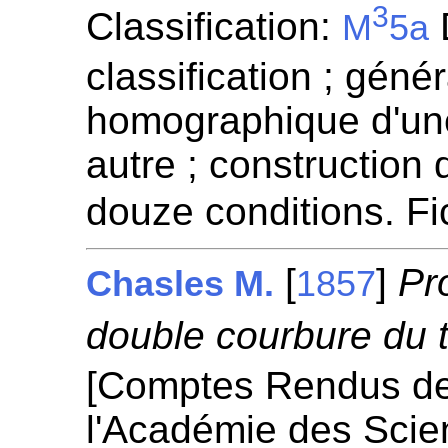
3
Classification:
D
M
5a
classification ; génér
homographique d'un
autre ; construction
douze conditions. F
[
]
Pr
Chasles M.
1857
double courbure du t
[Comptes Rendus d
l'Académie des Scie