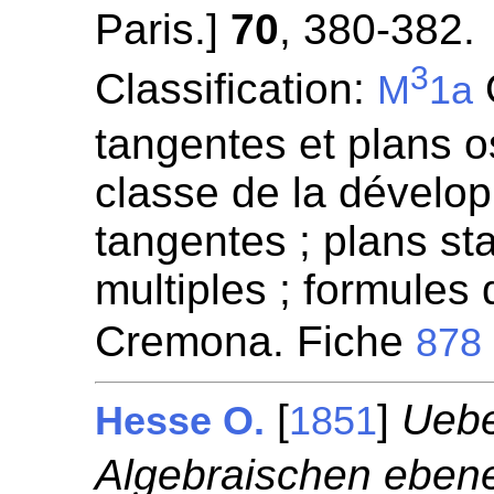
Paris.]
70
, 380-382.
3
Classification:
O
M
1a
tangentes et plans o
classe de la dévelop
tangentes ; plans sta
multiples ; formules 
Cremona. Fiche
878
[
]
Uebe
Hesse O.
1851
Algebraischen eben