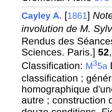
[
]
Note
Cayley A.
1861
involution de M. Sylv
Rendus des Séances
Sciences. Paris.]
52
3
Classification:
D
M
5a
classification ; génér
homographique d'un
autre ; construction
douze conditions. F