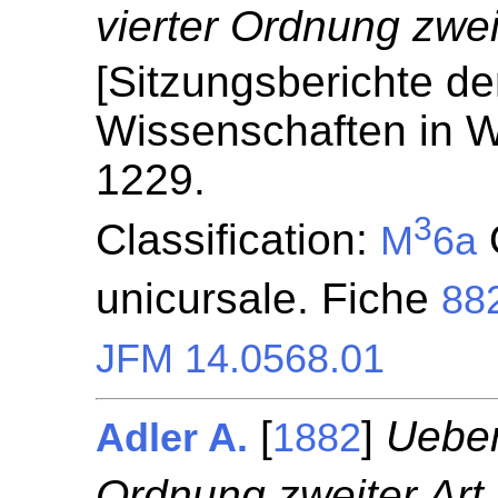
vierter Ordnung zweit
[Sitzungsberichte de
Wissenschaften in W
1229.
3
Classification:
M
6a
unicursale. Fiche
88
JFM 14.0568.01
[
]
Ueber
Adler A.
1882
Ordnung zweiter Art.