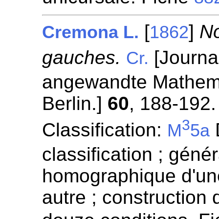
[
]
No
Cremona L.
1862
gauches.
[Journal
Cr.
angewandte Mathemat
Berlin.]
60
, 188-192.
3
Classification:
D
M
5a
classification ; génér
homographique d'un
autre ; construction