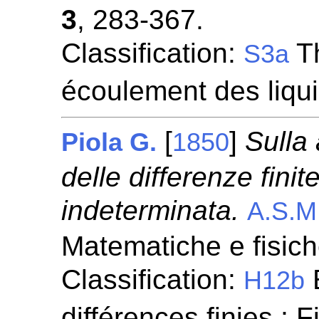
3
, 283-367.
Classification:
Th
S3a
écoulement des liqu
[
]
Sulla
Piola G.
1850
delle differenze finit
indeterminata.
A.S.M
Matematiche e fisic
Classification:
H12b
différences finies ; 