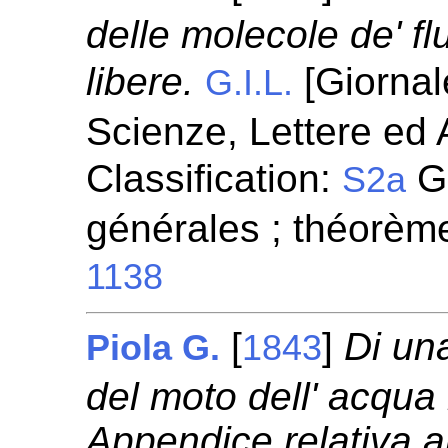
delle molecole de' flu
libere.
[Giornale
G.I.L.
Scienze, Lettere ed A
Classification:
Gé
S2a
générales ; théorèm
1138
[
]
Di un
Piola G.
1843
del moto dell' acqua
Appendice relativa al