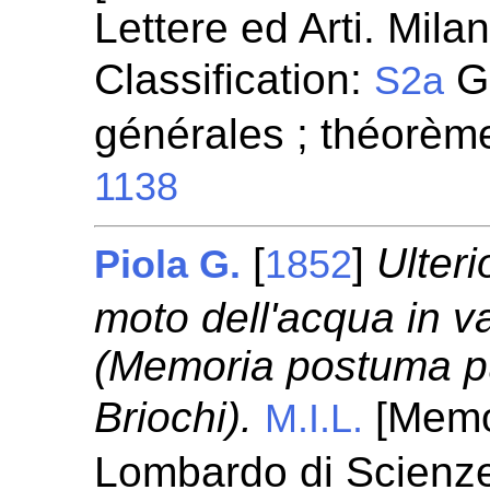
Lettere ed Arti. Mila
Classification:
Gé
S2a
générales ; théorèm
1138
[
]
Ulteri
Piola G.
1852
moto dell'acqua in va
(Memoria postuma pu
Briochi).
[Memor
M.I.L.
Lombardo di Scienze,