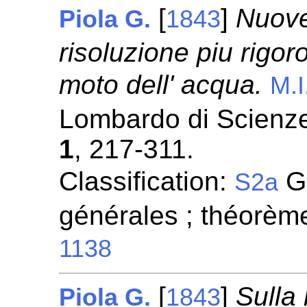
[
]
Nuove
Piola G.
1843
risoluzione piu rigor
moto dell' acqua.
M.I
Lombardo di Scienze,
1
, 217-311.
Classification:
Gé
S2a
générales ; théorèm
1138
[
]
Sulla
Piola G.
1843