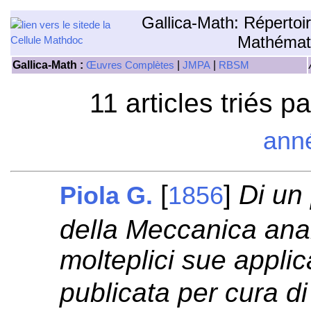
Gallica-Math: Répertoi
Mathémat
Gallica-Math :
|
|
Œuvres Complètes
JMPA
RBSM
11 articles triés p
ann
[
]
Di un
Piola G.
1856
della Meccanica anal
molteplici sue appl
publicata per cura di 