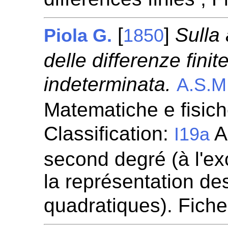
[
]
Sulla
Piola G.
1850
delle differenze finit
indeterminata.
A.S.M
Matematiche e fisic
Classification:
A
I19a
second degré (à l'ex
la représentation de
quadratiques). Fich