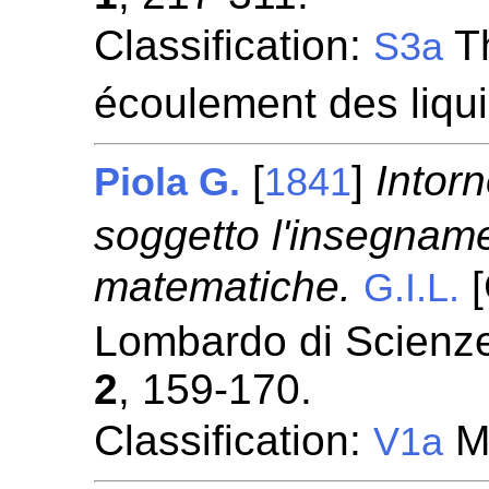
Classification:
Th
S3a
écoulement des liqu
[
]
Intor
Piola G.
1841
soggetto l'insegname
matematiche.
[
G.I.L.
Lombardo di Scienze,
2
, 159-170.
Classification:
Mé
V1a