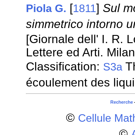
[
]
Sul mo
Piola G.
1811
simmetrico intorno u
[Giornale dell' I. R.
Lettere ed Arti. Mila
Classification:
Th
S3a
écoulement des liqu
Recherche
©
Cellule Ma
©