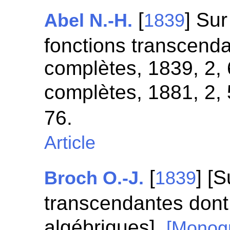
[
] Su
Abel N.-H.
1839
fonctions transcend
complètes, 1839, 2,
complètes, 1881, 2,
76.
Article
[
] [S
Broch O.-J.
1839
transcendantes dont l
algébriques].
[Monog