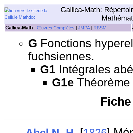
Gallica-Math: Répertoi
Mathémat
Gallica-Math :
|
|
Œuvres Complètes
JMPA
RBSM
G
Fonctions hyperell
fuchsiennes.
G1
Intégrales abé
G1e
Théorème d
Fiche
[
] Mé
Abel N.-H.
1826