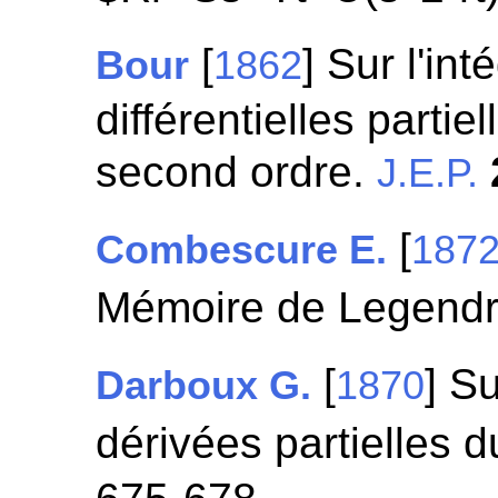
[
] Sur l'in
Bour
1862
différentielles partie
second ordre.
J.E.P.
[
Combescure E.
187
Mémoire de Legend
[
] S
Darboux G.
1870
dérivées partielles 