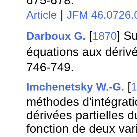
675-678.
|
Article
JFM 46.0726.
[
] S
Darboux G.
1870
équations aux dérivé
746-749.
[
Imchenetsky W.-G.
méthodes d'intégrat
dérivées partielles 
fonction de deux var