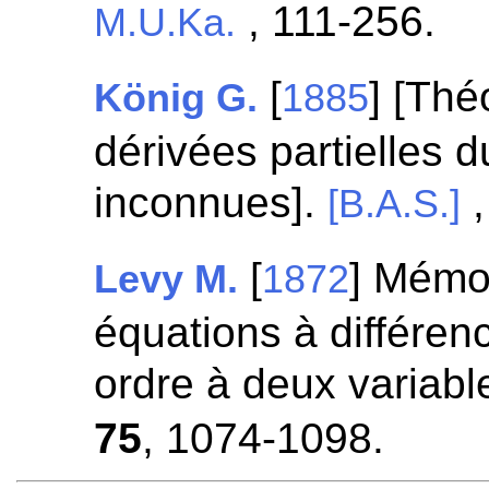
, 111-256.
M.U.Ka.
[
] [Thé
König G.
1885
dérivées partielles 
inconnues].
,
[B.A.S.]
[
] Mémoi
Levy M.
1872
équations à différen
ordre à deux variab
75
, 1074-1098.