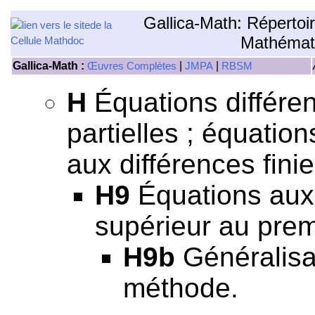
Gallica-Math: Répertoi
Mathémat
Gallica-Math :
|
|
Œuvres Complètes
JMPA
RBSM
H
Équations différen
partielles ; équation
aux différences finie
H9
Équations aux 
supérieur au prem
H9b
Généralisat
méthode.