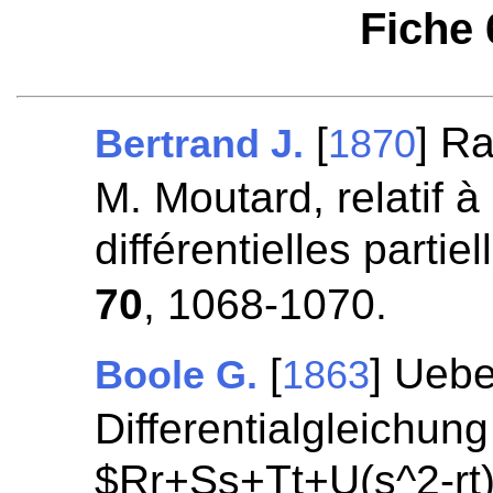
Fiche
[
] R
Bertrand J.
1870
M. Moutard, relatif à
différentielles parti
70
, 1068-1070.
[
] Uebe
Boole G.
1863
Differentialgleichun
$Rr+Ss+Tt+U(s^2-rt