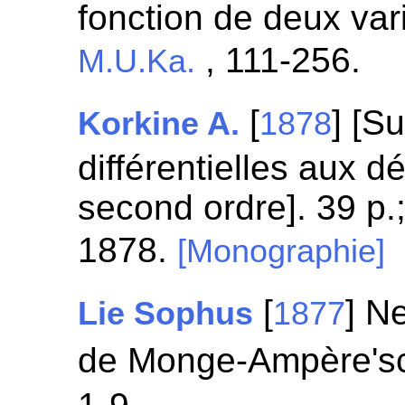
fonction de deux var
, 111-256.
M.U.Ka.
[
] [S
Korkine A.
1878
différentielles aux d
second ordre]. 39 p.
1878.
[Monographie]
[
] N
Lie Sophus
1877
de Monge-Ampère's