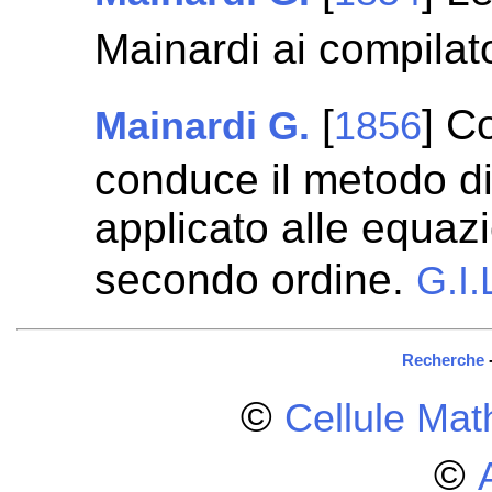
Mainardi ai compilat
[
] C
Mainardi G.
1856
conduce il metodo d
applicato alle equazio
secondo ordine.
G.I.
Recherche
©
Cellule Ma
©