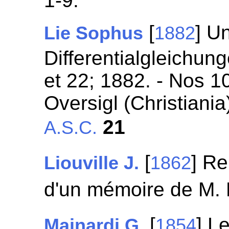
1-9.
[
] U
Lie Sophus
1882
Differentialgleichung
et 22; 1882. - Nos 10
Oversigl (Christiania
21
A.S.C.
[
] Re
Liouville J.
1862
d'un mémoire de M.
[
] L
Mainardi G.
1854