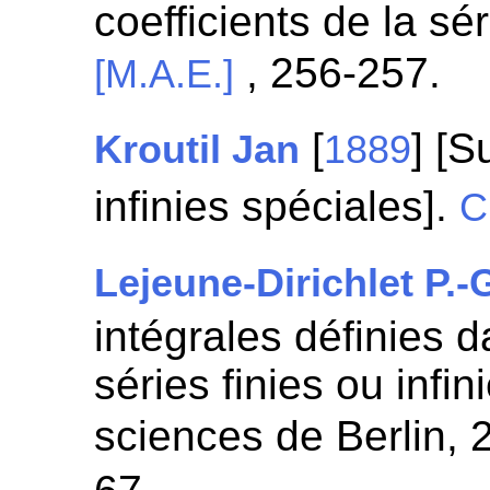
coefficients de la sé
, 256-257.
[M.A.E.]
[
] [S
Kroutil Jan
1889
infinies spéciales].
C
Lejeune-Dirichlet P.-
intégrales définies 
séries finies ou infi
sciences de Berlin,