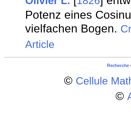
[
] entw
Olivier L.
1826
Potenz eines Cosinu
vielfachen Bogen.
Cr
Article
Recherche
©
Cellule Ma
©