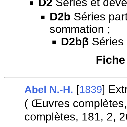
D2
Séries et déve
D2b
Séries part
sommation ;
D2bβ
Séries 
Fiche
[
] Ext
Abel N.-H.
1839
( Œuvres complètes,
complètes, 181, 2, 