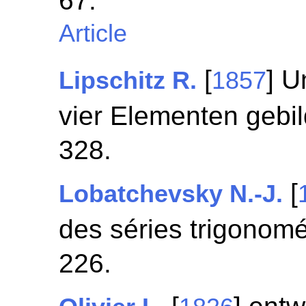
67.
Article
[
] U
Lipschitz R.
1857
vier Elementen gebi
328.
[
Lobatchevsky N.-J.
des séries trigonomé
226.