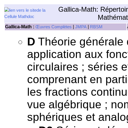
Gallica-Math: Répertoi
Mathémat
Gallica-Math :
|
|
Œuvres Complètes
JMPA
RBSM
D
Théorie générale 
application aux fonc
circulaires ; séries 
comprenant en particu
les fractions contin
vue algébrique ; nom
sphériques et analo