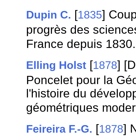
[
] Coup
Dupin C.
1835
progrès des scienc
France depuis 1830
[
] [
Elling Holst
1878
Poncelet pour la Gé
l'histoire du dévelo
géométriques moder
[
] 
Feireira F.-G.
1878