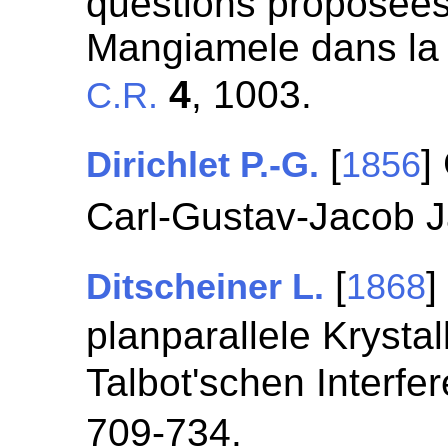
questions proposées
Mangiamele dans la 
4
, 1003.
C.R.
[
]
Dirichlet P.-G.
1856
Carl-Gustav-Jacob 
[
]
Ditscheiner L.
1868
planparallele Krysta
Talbot'schen Interfe
709-734.