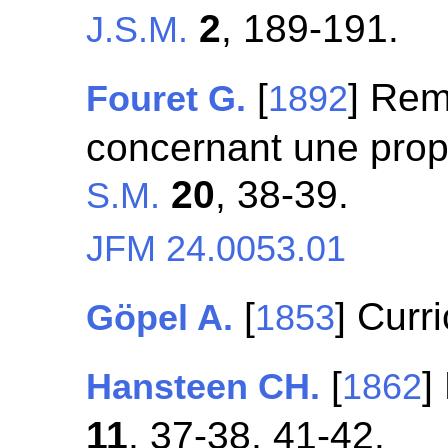
2
, 189-191.
J.S.M.
[
] Rem
Fouret G.
1892
concernant une propr
20
, 38-39.
S.M.
JFM 24.0053.01
[
] Curr
Göpel A.
1853
[
]
Hansteen CH.
1862
11
, 37-38, 41-42.