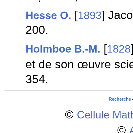
[
] Jac
Hesse O.
1893
200.
[
Holmboe B.-M.
1828
et de son œuvre scie
354.
Recherche
©
Cellule Ma
©