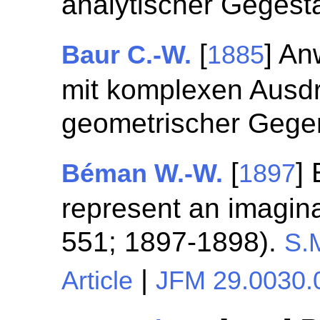
analytischer Geges
[
] A
Baur C.-W.
1885
mit komplexen Ausd
geometrischer Gege
[
] 
Béman W.-W.
1897
represent an imaginar
551; 1897-1898).
S.
|
Article
JFM 29.0030.