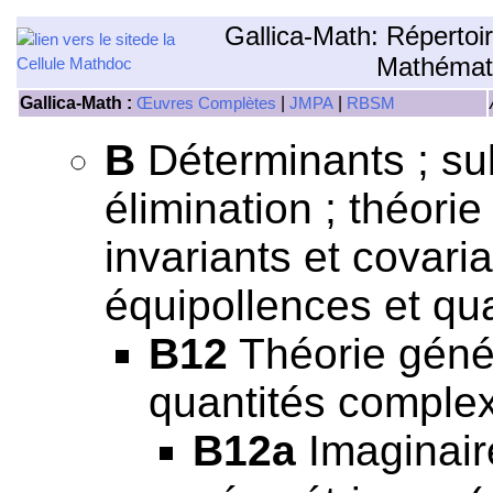
Gallica-Math: Répertoi
Mathémat
Gallica-Math :
|
|
Œuvres Complètes
JMPA
RBSM
B
Déterminants ; subs
élimination ; théori
invariants et covari
équipollences et qu
B12
Théorie génér
quantités comple
B12a
Imaginaire