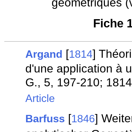
géométriques (
Fiche 
[
] Théor
Argand
1814
d'une application à 
G., 5, 197-210; 181
Article
[
] Weit
Barfuss
1846