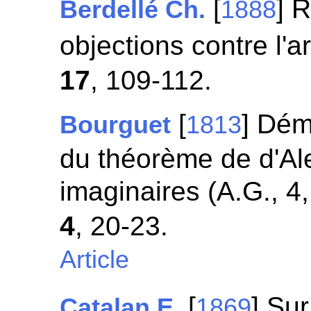
[
] 
Berdellé Ch.
1888
objections contre l'a
17
, 109-112.
[
] Dém
Bourguet
1813
du théorème de d'Al
imaginaires (A.G., 4
4
, 20-23.
Article
[
] Su
Catalan E.
1869