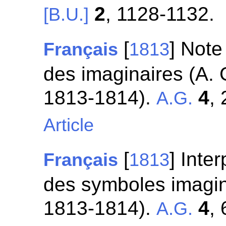
2
, 1128-1132.
[B.U.]
[
] Note
Français
1813
des imaginaires (A. 
1813-1814).
4
,
A.G.
Article
[
] Inte
Français
1813
des symboles imagina
1813-1814).
4
,
A.G.