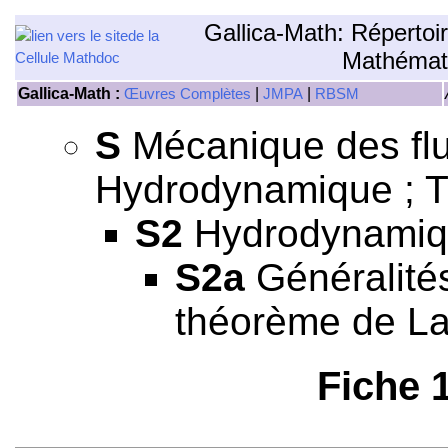
Gallica-Math: Répertoi
Mathémat
Gallica-Math :
|
|
Œuvres Complètes
JMPA
RBSM
S
Mécanique des flui
Hydrodynamique ; 
S2
Hydrodynamiq
S2a
Généralités
théorème de L
Fiche 