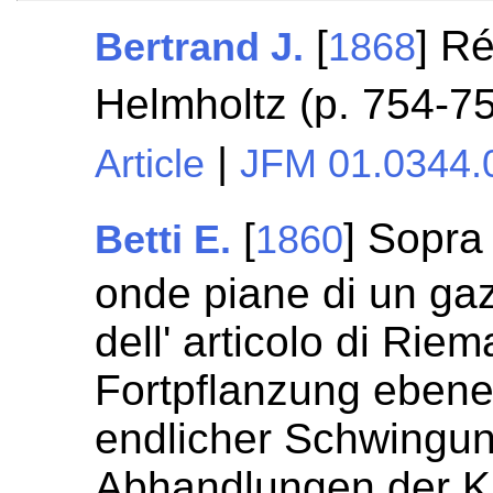
[
] R
Bertrand J.
1868
Helmholtz (p. 754-7
|
Article
JFM 01.0344.
[
] Sopra
Betti E.
1860
onde piane di un gaz.
dell' articolo di Rie
Fortpflanzung ebene
endlicher Schwingung
Abhandlungen der K.