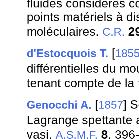
fluides considérés
points matériels à d
moléculaires.
2
C.R.
[
d'Estocquois T.
185
différentielles du m
tenant compte de la
[
] 
Genocchi A.
1857
Lagrange spettante al
vasi.
8
, 396
A.S.M.F.