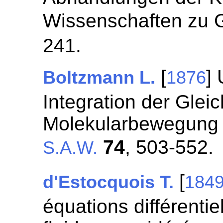
Wissenschaften zu 
241.
[
]
Boltzmann L.
1876
Integration der Glei
Molekularbewegung 
74
, 503-552.
S.A.W.
[
d'Estocquois T.
184
équations différent