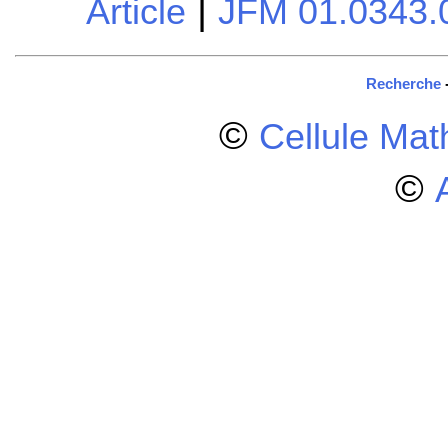
|
Article
JFM 01.0343.
Recherche
©
Cellule Ma
©