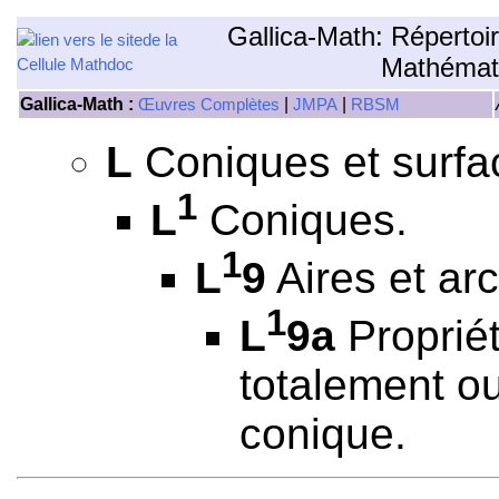
Gallica-Math: Répertoi
Mathémat
Gallica-Math :
|
|
Œuvres Complètes
JMPA
RBSM
L
Coniques et surfa
1
L
Coniques.
1
L
9
Aires et ar
1
L
9a
Propriét
totalement ou
conique.