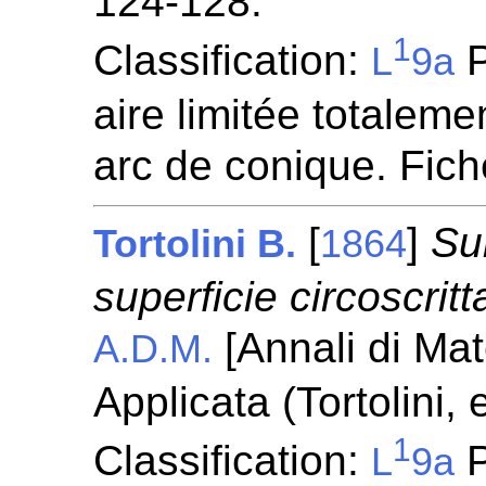
124-128.
1
Classification:
P
L
9a
aire limitée totaleme
arc de conique. Fic
[
]
Sul
Tortolini B.
1864
superficie circoscritt
[Annali di Ma
A.D.M.
Applicata (Tortolini,
1
Classification:
P
L
9a