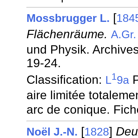
[
Mossbrugger L.
184
Flächenräume.
A.Gr.
und Physik. Archives
19-24.
1
Classification:
P
L
9a
aire limitée totaleme
arc de conique. Fic
[
]
Deu
Noël J.-N.
1828