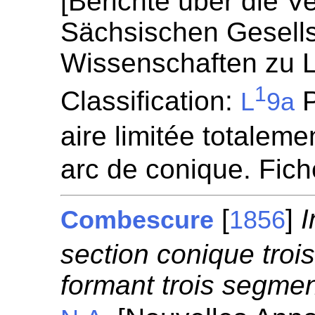
[Berichte über die V
Sächsischen Gesells
Wissenschaften zu Le
1
Classification:
P
L
9a
aire limitée totaleme
arc de conique. Fic
[
]
I
Combescure
1856
section conique troi
formant trois segmen