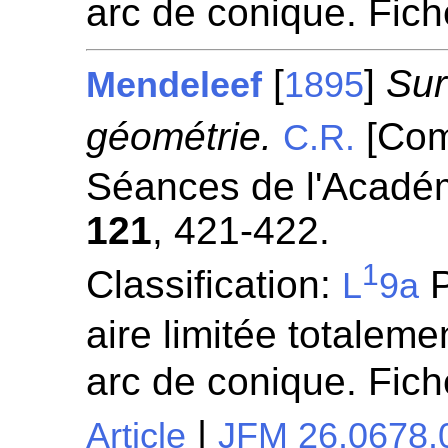
arc de conique. Fic
[
]
Sur
Mendeleef
1895
géométrie.
[Com
C.R.
Séances de l'Académ
121
, 421-422.
1
Classification:
P
L
9a
aire limitée totaleme
arc de conique. Fic
|
Article
JFM 26.0678.