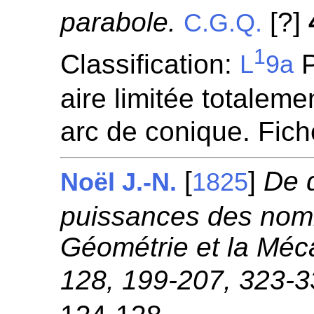
parabole.
[?]
C.G.Q.
1
Classification:
P
L
9a
aire limitée totaleme
arc de conique. Fic
[
]
De 
Noël J.-N.
1825
puissances des nomb
Géométrie et la Méc
128, 199-207, 323-3