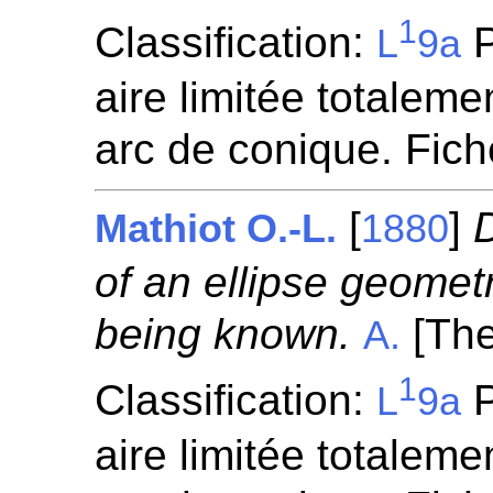
1
Classification:
P
L
9a
aire limitée totaleme
arc de conique. Fic
[
]
Mathiot O.-L.
1880
of an ellipse geometri
being known.
[The
A.
1
Classification:
P
L
9a
aire limitée totaleme