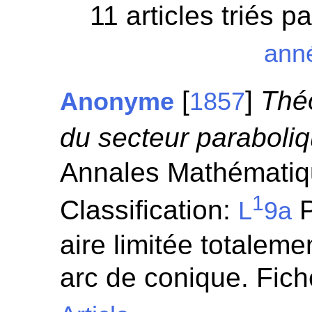
11 articles triés p
ann
[
]
Théo
Anonyme
1857
du secteur paraboliq
Annales Mathématiqu
1
Classification:
P
L
9a
aire limitée totaleme
arc de conique. Fic