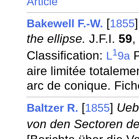
Article
[
Bakewell F.-W.
1855
the ellipse.
J.F.I.
59
,
1
Classification:
P
L
9a
aire limitée totaleme
arc de conique. Fic
[
]
Ueb
Baltzer R.
1855
von den Sectoren de