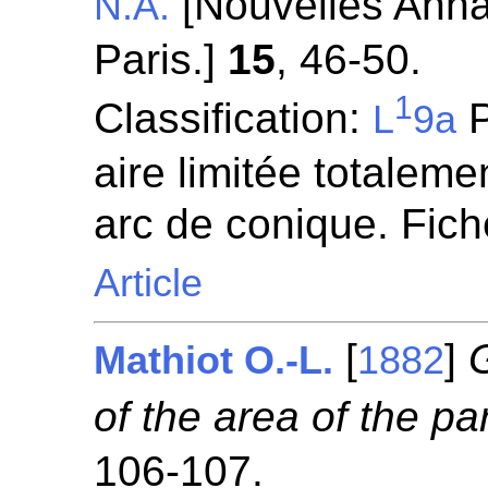
[Nouvelles Anna
N.A.
Paris.]
15
, 46-50.
1
Classification:
P
L
9a
aire limitée totaleme
arc de conique. Fic
Article
[
]
Mathiot O.-L.
1882
of the area of the pa
106-107.