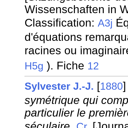
Wissenschaften in W
Classification:
Éq
A3j
d'équations remarqua
racines ou imaginaire
). Fiche
H5g
12
[
Sylvester J.-J.
1880
symétrique qui com
particulier le premiè
séculaire.
[Journa
Cr.