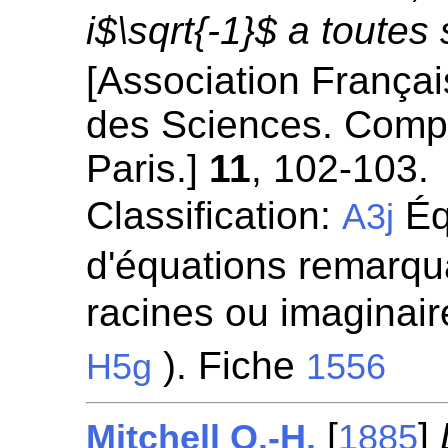
i$\sqrt{-1}$ a toutes
[Association França
des Sciences. Comp
Paris.]
11
, 102-103.
Classification:
Éq
A3j
d'équations remarqua
racines ou imaginaire
). Fiche
H5g
1556
[
]
Mitchell O.-H.
1885