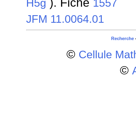
). Fiche
H5g
1557
JFM 11.0064.01
Recherche
©
Cellule Ma
©