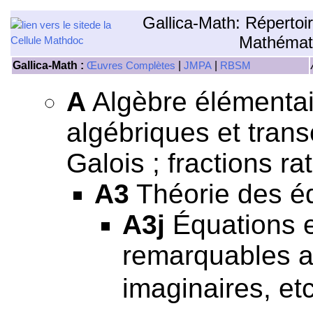
Gallica-Math: Répertoi
Mathémat
Gallica-Math :
|
|
Œuvres Complètes
JMPA
RBSM
A
Algèbre élémentair
algébriques et tran
Galois ; fractions rat
A3
Théorie des éq
A3j
Équations e
remarquables ay
imaginaires, etc