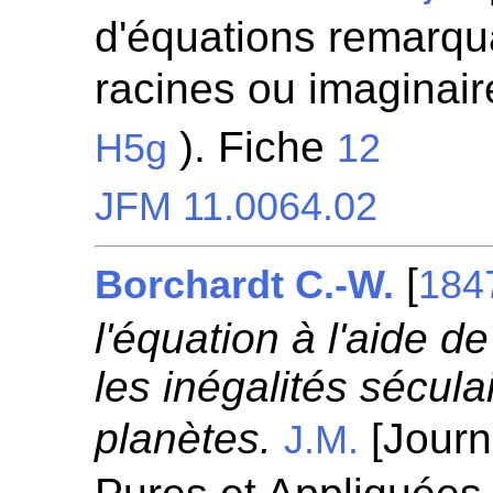
d'équations remarqua
racines ou imaginaire
). Fiche
H5g
12
JFM 11.0064.02
[
Borchardt C.-W.
184
l'équation à l'aide d
les inégalités sécu
planètes.
[Journ
J.M.