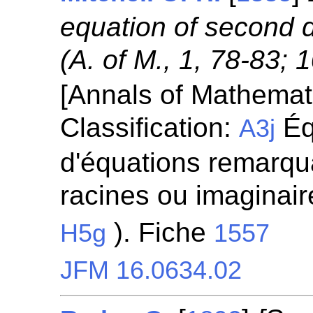
equation of second d
(A. of M., 1, 78-83;
[Annals of Mathemat
Classification:
Éq
A3j
d'équations remarqua
racines ou imaginaire
). Fiche
H5g
1557
JFM 16.0634.02