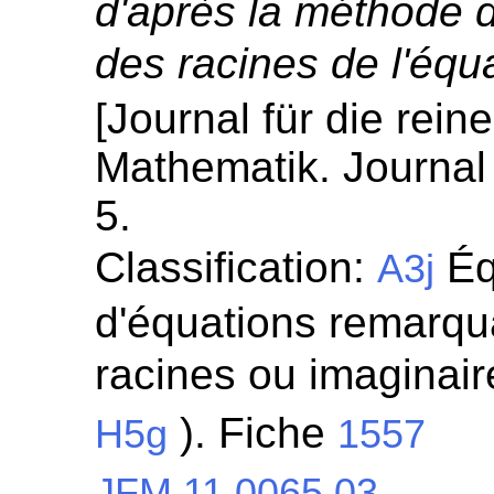
d'après la méthode de
des racines de l'équ
[Journal für die rei
Mathematik. Journal 
5.
Classification:
Éq
A3j
d'équations remarqua
racines ou imaginaire
). Fiche
H5g
1557
JFM 11.0065.03