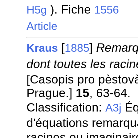
). Fiche
H5g
1556
Article
[
]
Remarqu
Kraus
1885
dont toutes les racin
[Casopis pro pèstovà
Prague.]
15
, 63-64.
Classification:
Éq
A3j
d'équations remarqua
racines ou imaginaire