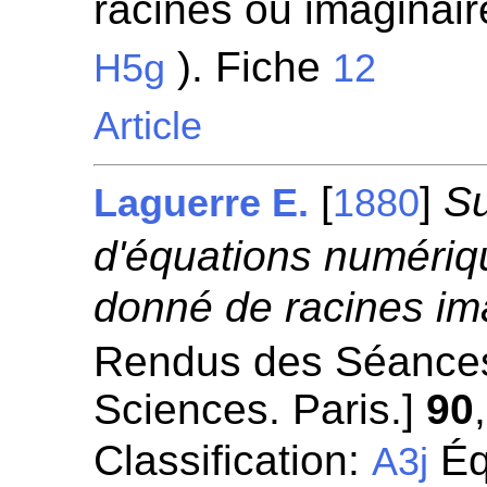
racines ou imaginaire
). Fiche
H5g
12
Article
[
]
Su
Laguerre E.
1880
d'équations numéri
donné de racines im
Rendus des Séances
Sciences. Paris.]
90
Classification:
Éq
A3j