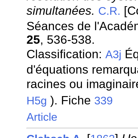
simultanées.
[C
C.R.
Séances de l'Académ
25
, 536-538.
Classification:
Éq
A3j
d'équations remarqua
racines ou imaginaire
). Fiche
H5g
339
Article