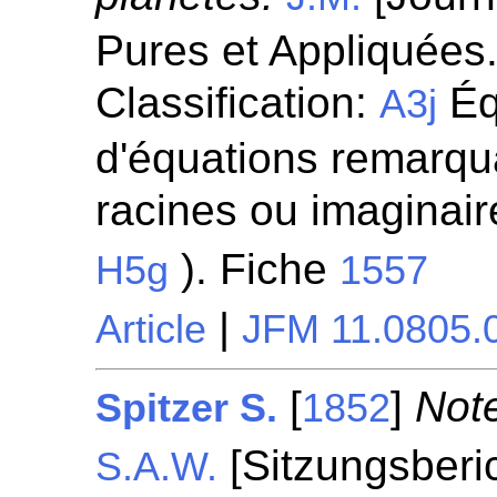
Pures et Appliquées.
Classification:
Éq
A3j
d'équations remarqua
racines ou imaginaire
). Fiche
H5g
1557
|
Article
JFM 11.0805.
[
]
Not
Spitzer S.
1852
[Sitzungsberi
S.A.W.