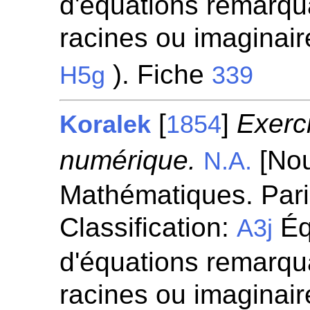
d'équations remarqua
racines ou imaginaire
). Fiche
H5g
339
[
]
Exerc
Koralek
1854
numérique.
[Nou
N.A.
Mathématiques. Pari
Classification:
Éq
A3j
d'équations remarqua
racines ou imaginaire