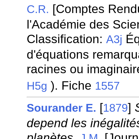
[Comptes Rend
C.R.
l'Académie des Scie
Classification:
Éq
A3j
d'équations remarqua
racines ou imaginaire
). Fiche
H5g
1557
[
]
Sourander E.
1879
depend les inégalité
planètes.
[Journ
J.M.