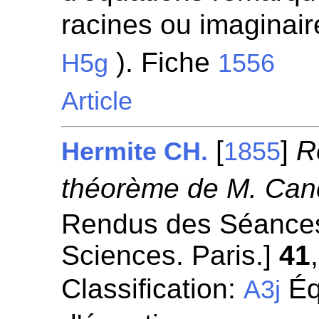
racines ou imaginaire
). Fiche
H5g
1556
Article
[
]
R
Hermite CH.
1855
théorème de M. Can
Rendus des Séances
Sciences. Paris.]
41
Classification:
Éq
A3j