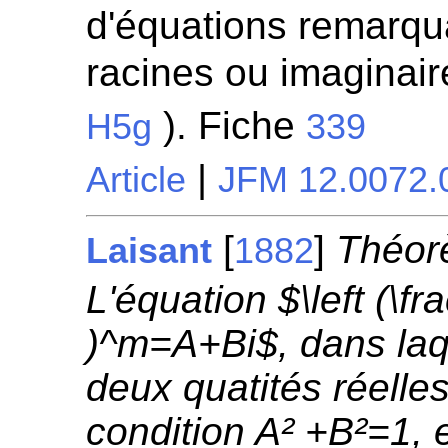
d'équations remarqua
racines ou imaginaire
). Fiche
H5g
339
|
Article
JFM 12.0072.
[
]
Théor
Laisant
1882
L'équation $\left (\fra
)^m=A+Bi$, dans laq
deux quatités réelles
condition A² +B²=1, 