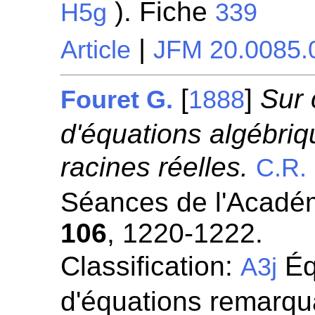
). Fiche
H5g
339
|
Article
JFM 20.0085.
[
]
Sur 
Fouret G.
1888
d'équations algébriq
racines réelles.
C.R.
Séances de l'Académ
106
, 1220-1222.
Classification:
Éq
A3j
d'équations remarqua