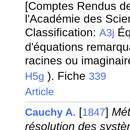
[Comptes Rendus d
l'Académie des Scie
Classification:
Éq
A3j
d'équations remarqua
racines ou imaginaire
). Fiche
H5g
339
Article
[
]
Mét
Cauchy A.
1847
résolution des syst