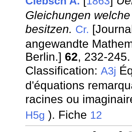
[
]
Ue
Clebsch A.
1863
Gleichungen welche 
besitzen.
[Journal
Cr.
angewandte Mathemat
Berlin.]
62
, 232-245.
Classification:
Éq
A3j
d'équations remarqua
racines ou imaginaire
). Fiche
H5g
12