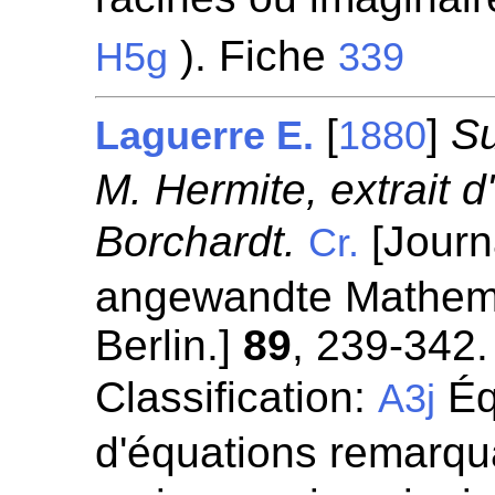
). Fiche
H5g
339
[
]
Su
Laguerre E.
1880
M. Hermite, extrait d
Borchardt.
[Journa
Cr.
angewandte Mathemat
Berlin.]
89
, 239-342.
Classification:
Éq
A3j
d'équations remarqua