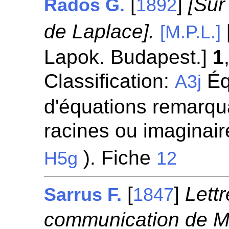
[
]
[Sur
Rados G.
1892
de Laplace].
[M.P.L.]
Lapok. Budapest.]
1
Classification:
Éq
A3j
d'équations remarqua
racines ou imaginaire
). Fiche
H5g
12
[
]
Lettr
Sarrus F.
1847
communication de M.