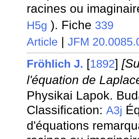
racines ou imaginaire
). Fiche
H5g
339
|
Article
JFM 20.0085.
[
]
[Su
Fröhlich J.
1892
l'équation de Laplace
Physikai Lapok. Bud
Classification:
Éq
A3j
d'équations remarqua