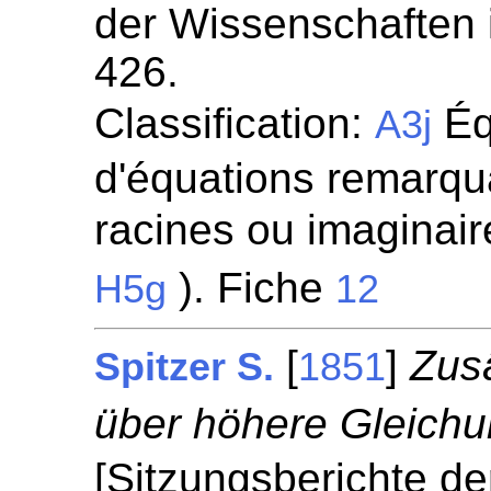
der Wissenschaften 
426.
Classification:
Éq
A3j
d'équations remarqua
racines ou imaginaire
). Fiche
H5g
12
[
]
Zus
Spitzer S.
1851
über höhere Gleich
[Sitzungsberichte de