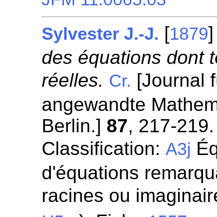
[
Sylvester J.-J.
1879
des équations dont t
réelles.
[Journal f
Cr.
angewandte Mathemat
Berlin.]
87
, 217-219.
Classification:
Éq
A3j
d'équations remarqua
racines ou imaginaire