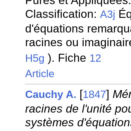
Pures et Appliquées.
Classification:
Éq
A3j
d'équations remarqua
racines ou imaginaire
). Fiche
H5g
12
Article
[
]
Mém
Cauchy A.
1847
racines de l'unité po
systèmes d'équations