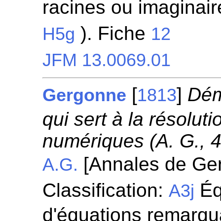
racines ou imaginaire
). Fiche
H5g
12
JFM 13.0069.01
[
]
Dém
Gergonne
1813
qui sert à la résolut
numériques (A. G., 
[Annales de Ge
A.G.
Classification:
Éq
A3j
d'équations remarqua