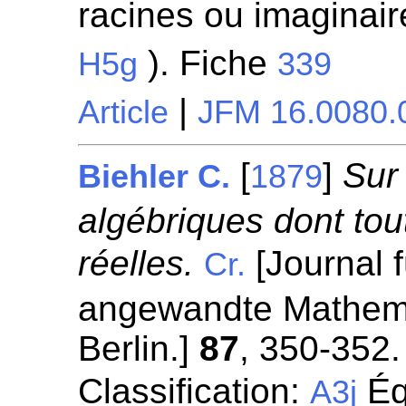
racines ou imaginaire
). Fiche
H5g
339
|
Article
JFM 16.0080.
[
]
Sur
Biehler C.
1879
algébriques dont tou
réelles.
[Journal f
Cr.
angewandte Mathemat
Berlin.]
87
, 350-352.
Classification:
Éq
A3j