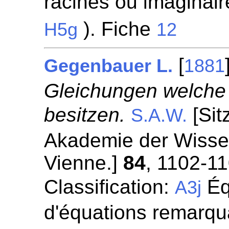
racines ou imaginaire
). Fiche
H5g
12
[
Gegenbauer L.
1881
Gleichungen welche 
besitzen.
[Sit
S.A.W.
Akademie der Wisse
Vienne.]
84
, 1102-11
Classification:
Éq
A3j
d'équations remarqua