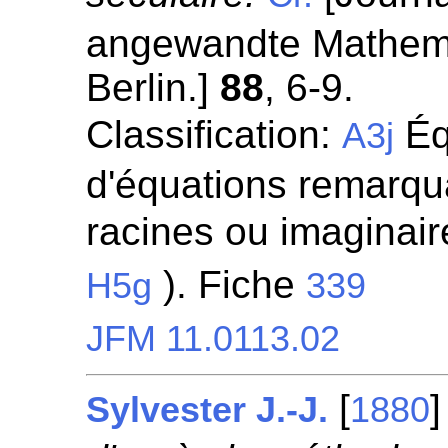
angewandte Mathemat
Berlin.]
88
, 6-9.
Classification:
Éq
A3j
d'équations remarqua
racines ou imaginaire
). Fiche
H5g
339
JFM 11.0113.02
[
Sylvester J.-J.
1880