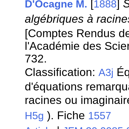
[
]
S
D'Ocagne M.
1888
algébriques à racines
[Comptes Rendus d
l'Académie des Scie
732.
Classification:
Éq
A3j
d'équations remarqua
racines ou imaginaire
). Fiche
H5g
1557