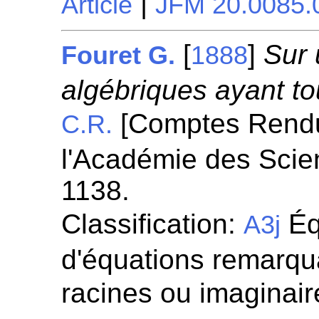
|
Article
JFM 20.0085.
[
]
Sur 
Fouret G.
1888
algébriques ayant tou
[Comptes Rend
C.R.
l'Académie des Scie
1138.
Classification:
Éq
A3j
d'équations remarqua
racines ou imaginaire