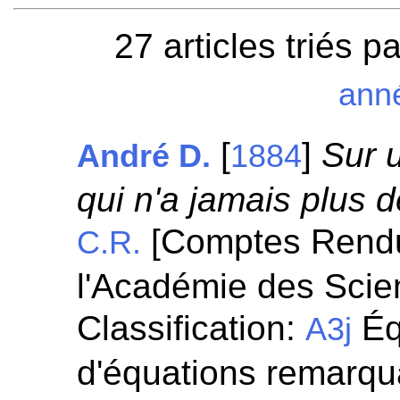
27 articles triés p
ann
[
]
Sur 
André D.
1884
qui n'a jamais plus d
[Comptes Rend
C.R.
l'Académie des Scie
Classification:
Éq
A3j
d'équations remarqua