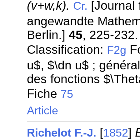
(v+w,k).
[Journal 
Cr.
angewandte Mathemat
Berlin.]
45
, 225-232.
Classification:
Fo
F2g
u$, $\dn u$ ; général
des fonctions $\Thet
Fiche
75
Article
[
]
Richelot F.-J.
1852