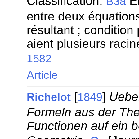
Classification:
Él
B3a
entre deux équation
résultant ; conditio
aient plusieurs rac
1582
Article
[
]
Uebe
Richelot
1849
Formeln aus der Theo
Functionen auf ein 