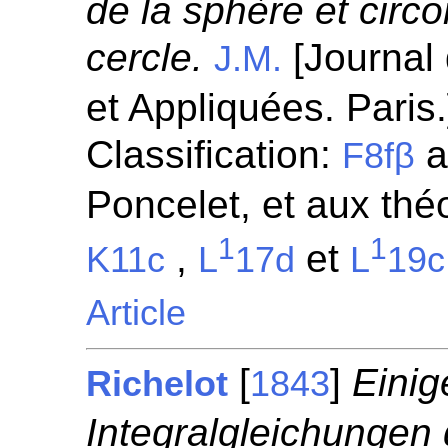
de la sphère et circo
cercle.
[Journal
J.M.
et Appliquées. Paris
Classification:
a
F8fβ
Poncelet, et aux thé
1
1
,
et
K11c
L
17d
L
19c
Article
[
]
Einig
Richelot
1843
Integralgleichungen