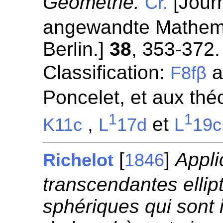
Geometrie.
[Journ
Cr.
angewandte Mathemat
Berlin.]
38
, 353-372.
Classification:
a
F8fβ
Poncelet, et aux thé
1
1
,
et
K11c
L
17d
L
19c
[
]
Appli
Richelot
1846
transcendantes elli
sphériques qui sont i