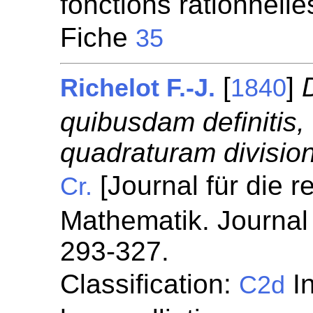
fonctions rationnelle
Fiche
35
[
]
Richelot F.-J.
1840
quibusdam definiti
quadraturam division
[Journal für die 
Cr.
Mathematik. Journal 
293-327.
Classification:
In
C2d