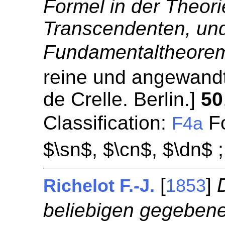
Formel in der Theorie
Transcendenten, und
Fundamentaltheore
reine und angewandt
de Crelle. Berlin.]
50
Classification:
Fo
F4a
$\sn$, $\cn$, $\dn$ 
[
]
Richelot F.-J.
1853
beliebigen gegebene