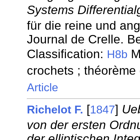
Systems Differential
für die reine und a
Journal de Crelle. Be
Classification:
Mé
H8b
crochets ; théorème
Article
[
]
Ueb
Richelot F.
1847
von der ersten Ord
der elliptischen Inte