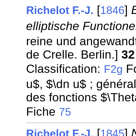
[
]
Richelot F.-J.
1846
elliptische Functione
reine und angewandt
de Crelle. Berlin.]
32
Classification:
Fo
F2g
u$, $\dn u$ ; général
des fonctions $\Thet
Fiche
75
[
]
Richelot F.-J.
1845