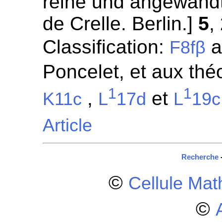
reine und angewandt
de Crelle. Berlin.]
5
,
Classification:
a
F8fβ
Poncelet, et aux thé
1
1
,
et
K11c
L
17d
L
19c
Article
Recherche
©
Cellule Ma
©