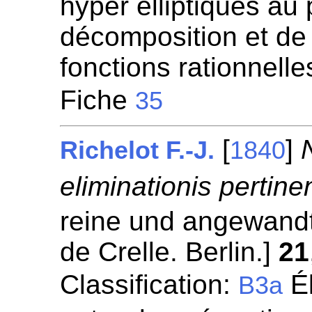
hyper elliptiques au 
décomposition et de 
fonctions rationnelle
Fiche
35
[
]
Richelot F.-J.
1840
eliminationis pertine
reine und angewandt
de Crelle. Berlin.]
21
Classification:
Él
B3a