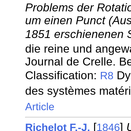
Problems der Rotati
um einen Punct (Aus
1851 erschienenen Sc
die reine und angew
Journal de Crelle. Be
Classification:
Dyn
R8
des systèmes matéri
Article
[
]
Richelot F.-J.
1846