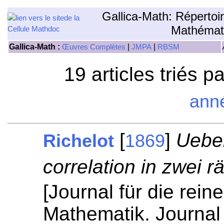
Gallica-Math: Répertoi
Mathémat
Gallica-Math :
|
|
Œuvres Complètes
JMPA
RBSM
19 articles triés p
ann
[
]
Ueber
Richelot
1869
correlation in zwei 
[Journal für die rei
Mathematik. Journal 