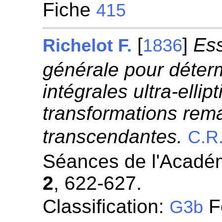
Fiche
415
[
]
Ess
Richelot F.
1836
générale pour déterm
intégrales ultra-elli
transformations rem
transcendantes.
C.R
Séances de l'Académ
2
, 622-627.
Classification:
Fo
G3b