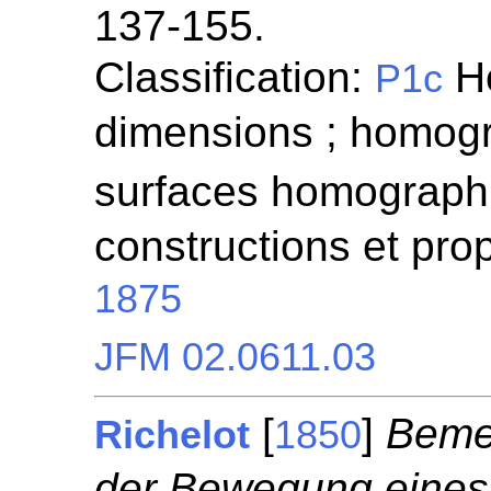
137-155.
Classification:
Ho
P1c
dimensions ; homogr
surfaces homographi
constructions et prop
1875
JFM 02.0611.03
[
]
Bemer
Richelot
1850
der Bewegung eines