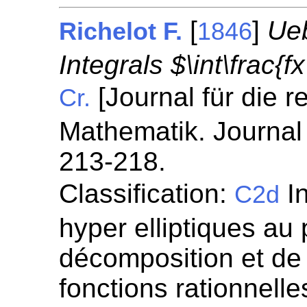
[
]
Ueb
Richelot F.
1846
Integrals $\int\frac{f
[Journal für die 
Cr.
Mathematik. Journal 
213-218.
Classification:
In
C2d
hyper elliptiques au 
décomposition et de 
fonctions rationnelle