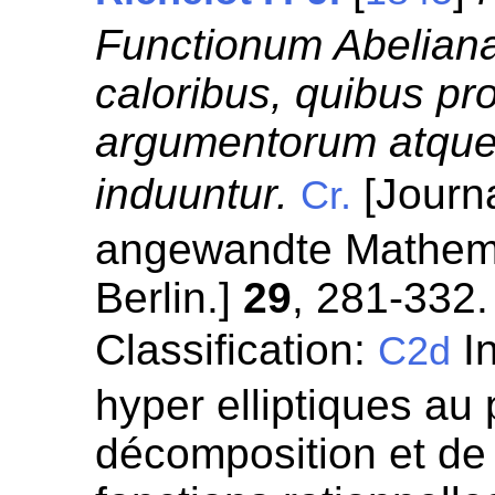
Functionum Abeliana
caloribus, quibus p
argumentorum atque 
induuntur.
[Journa
Cr.
angewandte Mathemat
Berlin.]
29
, 281-332.
Classification:
In
C2d
hyper elliptiques au 
décomposition et de 