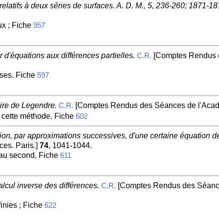
latifs à deux séries de surfaces. A. D. M., 5, 236-260; 1871-18
ux ; Fiche
957
 d'équations aux différences partielles.
[Comptes Rendus d
C.R.
rses. Fiche
597
re de Legendre.
[Comptes Rendus des Séances de l'Acadé
C.R.
 cette méthode. Fiche
602
tion, par approximations successives, d'une certaine équation d
es. Paris.]
74
, 1041-1044.
 au second. Fiche
611
lcul inverse des différences.
[Comptes Rendus des Séances
C.R.
inies ; Fiche
622