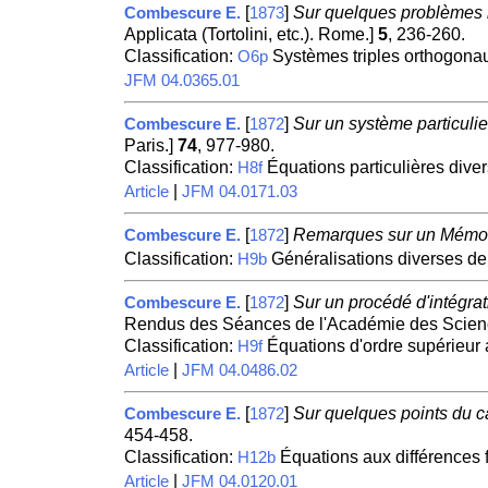
[
]
Sur quelques problèmes re
Combescure E.
1873
Applicata (Tortolini, etc.). Rome.]
5
, 236-260.
Classification:
Systèmes triples orthogona
O6p
JFM 04.0365.01
[
]
Sur un système particulier
Combescure E.
1872
Paris.]
74
, 977-980.
Classification:
Équations particulières dive
H8f
|
Article
JFM 04.0171.03
[
]
Remarques sur un Mémoi
Combescure E.
1872
Classification:
Généralisations diverses de
H9b
[
]
Sur un procédé d'intégra
Combescure E.
1872
Rendus des Séances de l'Académie des Scienc
Classification:
Équations d'ordre supérieur
H9f
|
Article
JFM 04.0486.02
[
]
Sur quelques points du ca
Combescure E.
1872
454-458.
Classification:
Équations aux différences f
H12b
|
Article
JFM 04.0120.01