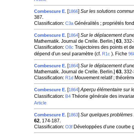
[
]
Sur les solutions commun
Combescure E.
1866
387.
Classification:
Généralités ; propriétés fo
C3a
[
]
Sur le déplacement d'une 
Combescure E.
1864
Mathematik. Journal de Crelle. Berlin.]
63
, 332
Classification:
Trajectoires des points et d
O8c
dépend d'un seul paramètre (cf.
). Fiche
R1c
96
[
]
Sur le déplacement d'une 
Combescure E.
1864
Mathematik. Journal de Crelle. Berlin.]
63
, 332
Classification:
Mouvement relatif ; théorèm
R1d
[
]
Aperçu élémentaire sur l
Combescure E.
1864
Classification:
Théorie générale des invarian
B4
Article
[
]
Sur quelques problèmes re
Combescure E.
1863
62
, 174-187.
Classification:
Développées d'une courbe ga
O3f