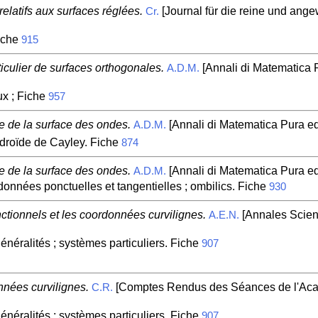
latifs aux surfaces réglées.
[Journal für die reine und ange
Cr.
iche
915
ticulier de surfaces orthogonales.
[Annali di Matematica Pu
A.D.M.
ux ; Fiche
957
e de la surface des ondes.
[Annali di Matematica Pura ed 
A.D.M.
édroïde de Cayley. Fiche
874
e de la surface des ondes.
[Annali di Matematica Pura ed 
A.D.M.
onnées ponctuelles et tangentielles ; ombilics. Fiche
930
ctionnels et les coordonnées curvilignes.
[Annales Scient
A.E.N.
néralités ; systèmes particuliers. Fiche
907
nées curvilignes.
[Comptes Rendus des Séances de l'Acad
C.R.
néralités ; systèmes particuliers. Fiche
907