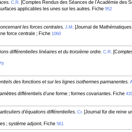
aces.
[Comptes Rendus des Séances de l'Académie des Sc
C.R.
urfaces applicables les unes sur les autres. Fiche
952
oncernant les forces centrales.
[Journal de Mathématiques 
J.M.
ne force centrale ; Fiche
1060
ns différentielles linéaires et du troisième ordre.
[Comptes
C.R.
79
entiels des fonctions et sur les lignes isothermes parmanentes.
A
ramètres différentiels d'une forme ; formes covariantes. Fiche
43
ticuliers d'équations différentielles.
[Journal für die reine 
Cr.
es ; système adjoint. Fiche
561