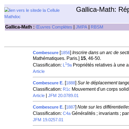
Gallica-Math: Ré
Gallica-Math :
|
|
Œuvres Complètes
JMPA
RBSM
[
]
Inscrire dans un arc de sec
Combescure
1856
Mathématiques. Paris.]
15
, 46-50.
1
Classification:
Propriétés relatives à une a
L
9a
Article
[
]
Sur le déplacement tangen
Combescure E.
1888
Classification:
Mouvement d'un corps solid
R1c
|
Article
JFM 20.0789.01
[
]
Note sur les différentiel
Combescure E.
1887
Classification:
Généralités ; invariants ; pa
C4a
JFM 19.0257.01