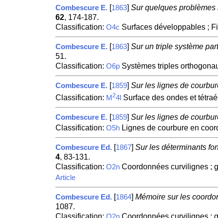
[
]
Sur quelques problèmes re
Combescure E.
1863
62
, 174-187.
Classification:
Surfaces développables ; F
O4c
[
]
Sur un triple système par
Combescure E.
1863
51.
Classification:
Systèmes triples orthogona
O6p
[
]
Sur les lignes de courbur
Combescure E.
1859
2
Classification:
Surface des ondes et tétra
M
4l
[
]
Sur les lignes de courbur
Combescure E.
1859
Classification:
Lignes de courbure en coord
O5h
[
]
Sur les déterminants fon
Combescure Ed.
1867
4
, 83-131.
Classification:
Coordonnées curvilignes ; gé
O2n
Article
[
]
Mémoire sur les coordon
Combescure Ed.
1864
1087.
Classification:
Coordonnées curvilignes ; gé
O2n