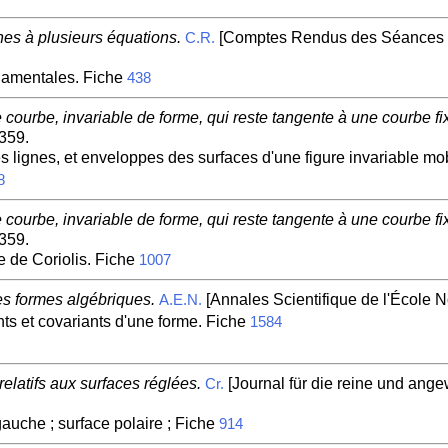
es à plusieurs équations.
[Comptes Rendus des Séances d
C.R.
ndamentales. Fiche
438
courbe, invariable de forme, qui reste tangente à une courbe fi
-359.
es lignes, et enveloppes des surfaces d'une figure invariable m
8
courbe, invariable de forme, qui reste tangente à une courbe fi
-359.
e de Coriolis. Fiche
1007
es formes algébriques.
[Annales Scientifique de l'École N
A.E.N.
ts et covariants d'une forme. Fiche
1584
latifs aux surfaces réglées.
[Journal für die reine und ange
Cr.
uche ; surface polaire ; Fiche
914