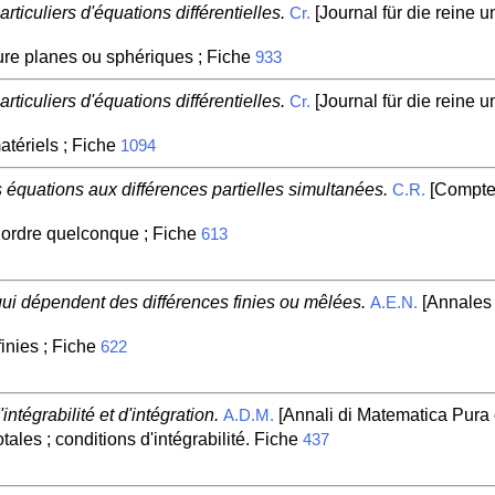
ticuliers d'équations différentielles.
[Journal für die reine 
Cr.
ure planes ou sphériques ; Fiche
933
ticuliers d'équations différentielles.
[Journal für die reine 
Cr.
ériels ; Fiche
1094
équations aux différences partielles simultanées.
[Compte
C.R.
 ordre quelconque ; Fiche
613
ui dépendent des différences finies ou mêlées.
[Annales 
A.E.N.
inies ; Fiche
622
ntégrabilité et d'intégration.
[Annali di Matematica Pura e
A.D.M.
otales ; conditions d'intégrabilité. Fiche
437