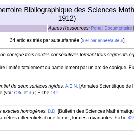
pertoire Bibliographique des Sciences Mat
1912)
Autres Ressources:
Portail Documentaire
34 articles triés par auteur/année [
]
trier par année/auteur
tion conique trois cordes consécutives formant trois segments éq
ire limitée totalement ou partiellement par un arc de conique. F
tiel de deux surfaces rigides.
[Annales Scientifique de 
A.E.N.
e (voir
et
) ; Fiche
O8c
d
142
les exactes homogènes.
[Bulletin des Sciences Mathématique
B.D.
ramètres différentiels d'une forme ; formes covariantes. Fiche
43