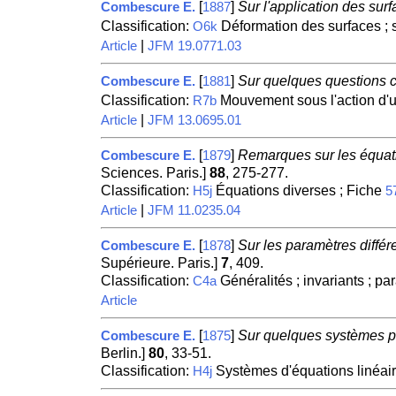
[
]
Sur l'application des surf
Combescure E.
1887
Classification:
Déformation des surfaces ; s
O6k
|
Article
JFM 19.0771.03
[
]
Sur quelques questions c
Combescure E.
1881
Classification:
Mouvement sous l'action d'u
R7b
|
Article
JFM 13.0695.01
[
]
Remarques sur les équatio
Combescure E.
1879
Sciences. Paris.]
88
, 275-277.
Classification:
Équations diverses ; Fiche
H5j
5
|
Article
JFM 11.0235.04
[
]
Sur les paramètres différ
Combescure E.
1878
Supérieure. Paris.]
7
, 409.
Classification:
Généralités ; invariants ; pa
C4a
Article
[
]
Sur quelques systèmes par
Combescure E.
1875
Berlin.]
80
, 33-51.
Classification:
Systèmes d'équations linéair
H4j