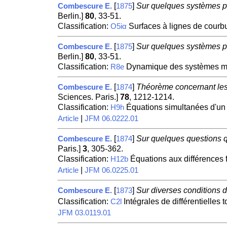
[
]
Sur quelques systèmes par
Combescure E.
1875
Berlin.]
80
, 33-51.
Classification:
Surfaces à lignes de courb
O5iα
[
]
Sur quelques systèmes par
Combescure E.
1875
Berlin.]
80
, 33-51.
Classification:
Dynamique des systèmes mat
R8e
[
]
Théorème concernant les 
Combescure E.
1874
Sciences. Paris.]
78
, 1212-1214.
Classification:
Équations simultanées d'un
H9h
|
Article
JFM 06.0222.01
[
]
Sur quelques questions q
Combescure E.
1874
Paris.]
3
, 305-362.
Classification:
Équations aux différences f
H12b
|
Article
JFM 06.0225.01
[
]
Sur diverses conditions d'i
Combescure E.
1873
Classification:
Intégrales de différentielles t
C2l
JFM 03.0119.01