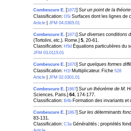
[
]
Sur un point de la théorie
Combescure E.
1872
Classification:
Surfaces dont les lignes de 
O5i
|
Article
JFM 04.0369.01
[
]
Sur diverses conditions d'
Combescure E.
1871
(Tortolini, etc.). Rome.]
5
, 20-61.
Classification:
Équations particulières du 
H9d
JFM 03.0119.01
[
]
Sur quelques formes diffé
Combescure E.
1870
Classification:
Multiplicateur. Fiche
H1f
528
|
Article
JFM 02.0301.01
[
]
Sur un théorème de M. Her
Combescure E.
1867
Sciences. Paris.]
64
, 174-177.
Classification:
Formation des invariants et 
B4b
[
]
Sur les déterminants fonc
Combescure E.
1867
83-131.
Classification:
Généralités ; propriétés fo
C3a
Article