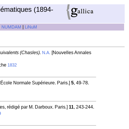
hématiques (1894-
|
|
NUMDAM
LiNuM
uivalents (Chasles).
[Nouvelles Annales
N.A.
iche
1832
l'École Normale Supérieure. Paris.]
5
, 49-78.
s, rédigé par M. Darboux. Paris.]
11
, 243-244.
9