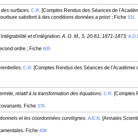
 des surfaces.
[Comptes Rendus des Séances de l'Académi
C.R.
courbure satisfont à des conditions données
a priori
; Fiche
931
intégrabilité et d'intégration. A. D. M., 5, 20-61; 1871-1873;
A.D.
second ordre ; Fiche
605
rentielles.
[Comptes Rendus des Séances de l'Académie de
C.R.
mite, relatif à la transformation des équations.
[Comptes R
C.R.
covariants. Fiche
376
tionnels et les coordonnées curvilignes.
[Annales Scienti
A.E.N.
ndamentales. Fiche
438