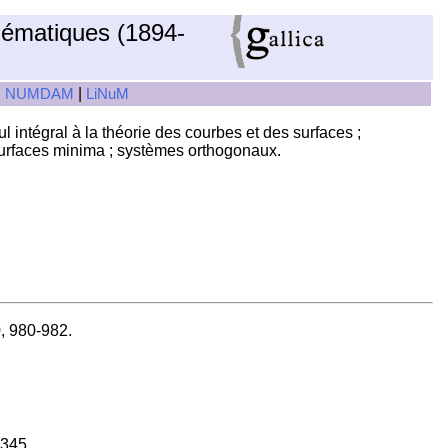
hématiques (1894-
|
|
NUMDAM
LiNuM
 intégral à la théorie des courbes et des surfaces ;
 surfaces minima ; systèmes orthogonaux.
9
, 980-982.
1345.