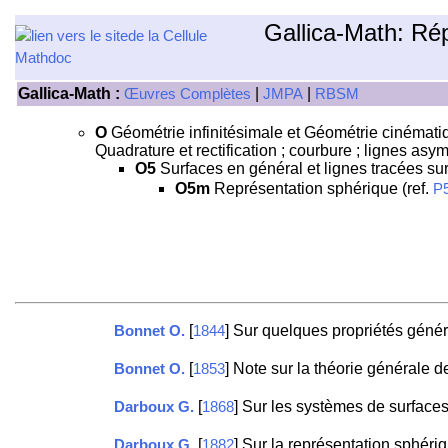
Gallica-Math: Ré
Gallica-Math :
|
|
Œuvres Complètes
JMPA
RBSM
O
Géométrie infinitésimale et Géométrie cinématiqu
Quadrature et rectification ; courbure ; lignes as
O5
Surfaces en général et lignes tracées sur
O5m
Représentation sphérique (ref.
P
[
] Sur quelques propriétés génér
Bonnet O.
1844
[
] Note sur la théorie générale d
Bonnet O.
1853
[
] Sur les systèmes de surface
Darboux G.
1868
[
] Sur la représentation sphéri
Darboux G.
1882