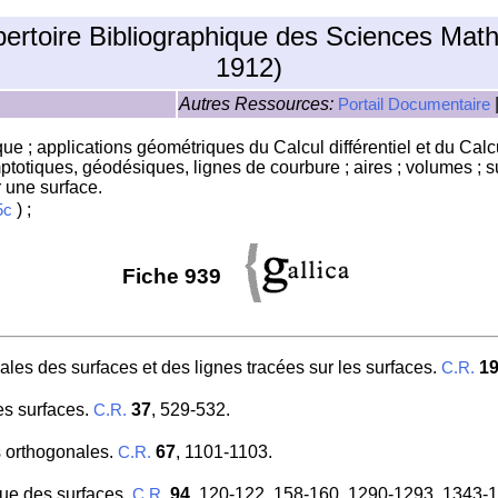
pertoire Bibliographique des Sciences Mat
1912)
Autres Ressources:
Portail Documentaire
e ; applications géométriques du Calcul différentiel et du Calcul
ymptotiques, géodésiques, lignes de courbure ; aires ; volumes ;
 une surface.
) ;
5c
Fiche 939
ales des surfaces et des lignes tracées sur les surfaces.
1
C.R.
es surfaces.
37
, 529-532.
C.R.
s orthogonales.
67
, 1101-1103.
C.R.
que des surfaces.
94
, 120-122, 158-160, 1290-1293, 1343-
C.R.