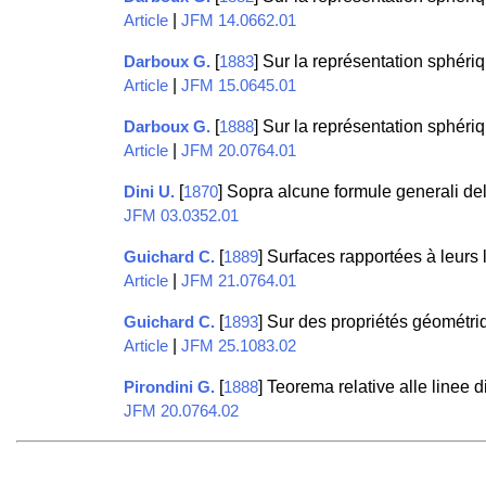
|
Article
JFM 14.0662.01
[
] Sur la représentation sphéri
Darboux G.
1883
|
Article
JFM 15.0645.01
[
] Sur la représentation sphéri
Darboux G.
1888
|
Article
JFM 20.0764.01
[
] Sopra alcune formule generali del
Dini U.
1870
JFM 03.0352.01
[
] Surfaces rapportées à leur
Guichard C.
1889
|
Article
JFM 21.0764.01
[
] Sur des propriétés géométr
Guichard C.
1893
|
Article
JFM 25.1083.02
[
] Teorema relative alle linee 
Pirondini G.
1888
JFM 20.0764.02