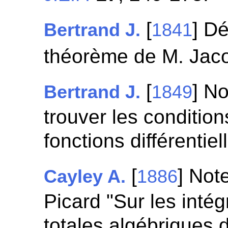
[
] D
Bertrand J.
1841
théorème de M. Jac
[
] N
Bertrand J.
1849
trouver les condition
fonctions différentiel
[
] Not
Cayley A.
1886
Picard "Sur les intég
totales algébriques