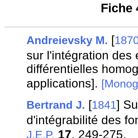
Fiche
[
Andreievsky M.
187
sur l'intégration des
différentielles hom
applications].
[Monog
[
] Su
Bertrand J.
1841
d'intégrabilité des fo
17
, 249-275.
J.E.P.