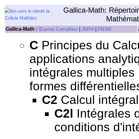
Gallica-Math: Répertoi
Mathémat
Gallica-Math :
|
|
Œuvres Complètes
JMPA
RBSM
C
Principes du Calcul
applications analyti
intégrales multiples
formes différentielle
C2
Calcul intégral
C2l
Intégrales de
conditions d'inté