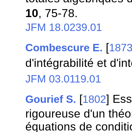
10
, 75-78.
JFM 18.0239.01
[
Combescure E.
187
d'intégrabilité et d'i
JFM 03.0119.01
[
] Es
Gourief S.
1802
rigoureuse d'un thé
équations de conditio