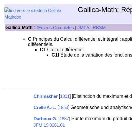
Gallica-Math: Ré
Gallica-Math :
|
|
Œuvres Complètes
JMPA
RBSM
C
Principes du Calcul différentiel et intégral ; app
différentiels.
C1
Calcul différentiel.
C1f
Étude de la variation des fonction
[
] [Distinction du maximum et
Chirmakher
1891
[
] Geometrische und analytisc
Crelle A.-L.
1853
[
] Sur le maximum du produit de
Darboux G.
1887
JFM 19.0261.01