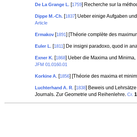
[
] Recherche sur la métho
De La Grange L.
1759
[
] Ueber einige Aufgaben und 
Dippe M.-Ch.
1837
Article
[
] [Théorie complète des maximum
Ermakov
1891
[
] De insigni paradoxo, quod in an
Euler L.
1811
[
] Ueber die Maxima und Minima,
Exner K.
1868
JFM 01.0160.01
[
] [Théorie des maxima et minim
Korkine A.
1856
[
] Beweis und Lehrsätze
Luchterhand A. R.
1838
Journals. Zur Geometrie und Reihenlehre.
1
Cr.