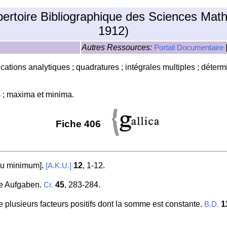
pertoire Bibliographique des Sciences Mat
1912)
Autres Ressources:
Portail Documentaire
lications analytiques ; quadratures ; intégrales multiples ; déterm
s ; maxima et minima.
Fiche 406
 du minimum].
12
, 1-12.
[A.K.U.]
he Aufgaben.
45
, 283-284.
Cr.
 plusieurs facteurs positifs dont la somme est constante.
1
B.D.