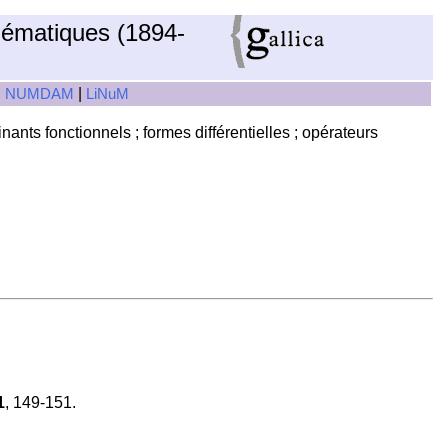
hématiques (1894-
|
|
NUMDAM
LiNuM
inants fonctionnels ; formes différentielles ; opérateurs
1
, 149-151.