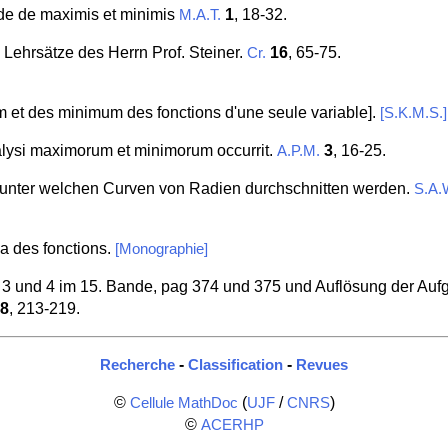
de de maximis et minimis
1
, 18-32.
M.A.T.
Lehrsätze des Herrn Prof. Steiner.
16
, 65-75.
Cr.
 et des minimum des fonctions d'une seule variable].
[S.K.M.S.]
alysi maximorum et minimorum occurrit.
3
, 16-25.
A.P.M.
 unter welchen Curven von Radien durchschnitten werden.
S.A.
a des fonctions.
[Monographie]
 3 und 4 im 15. Bande, pag 374 und 375 und Auflösung der Auf
8
, 213-219.
-
-
Recherche
Classification
Revues
©
(
/
)
Cellule MathDoc
UJF
CNRS
©
ACERHP