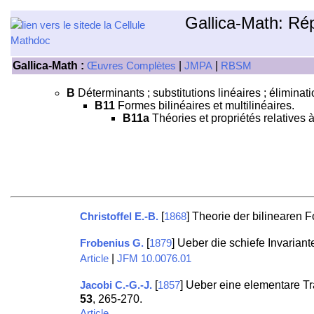
Gallica-Math: Ré
Gallica-Math :
|
|
Œuvres Complètes
JMPA
RBSM
B
Déterminants ; substitutions linéaires ; éliminat
B11
Formes bilinéaires et multilinéaires.
B11a
Théories et propriétés relatives 
[
] Theorie der bilinearen 
Christoffel E.-B.
1868
[
] Ueber die schiefe Invarian
Frobenius G.
1879
|
Article
JFM 10.0076.01
[
] Ueber eine elementare T
Jacobi C.-G.-J.
1857
53
, 265-270.
Article