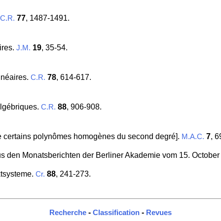
77
, 1487-1491.
C.R.
ires.
19
, 35-54.
J.M.
inéaires.
78
, 614-617.
C.R.
algébriques.
88
, 906-908.
C.R.
 de certains polynômes homogènes du second degré].
7
, 6
M.A.C.
us den Monatsberichten der Berliner Akademie vom 15. October
ktsysteme.
88
, 241-273.
Cr.
-
-
Recherche
Classification
Revues