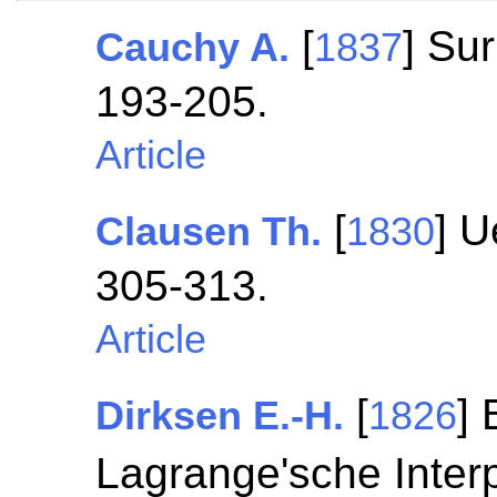
[
] Sur
Cauchy A.
1837
193-205.
Article
[
] U
Clausen Th.
1830
305-313.
Article
[
]
Dirksen E.-H.
1826
Lagrange'sche Inter