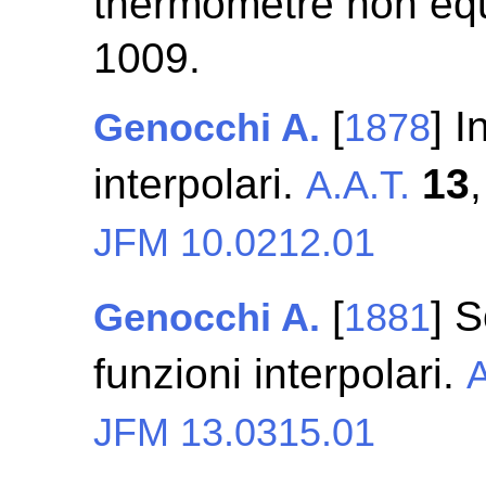
thermomètre non équ
1009.
[
] I
Genocchi A.
1878
interpolari.
13
A.A.T.
JFM 10.0212.01
[
] 
Genocchi A.
1881
funzioni interpolari.
A
JFM 13.0315.01