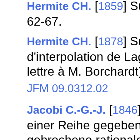
[
] S
Hermite CH.
1859
62-67.
[
] S
Hermite CH.
1878
d'interpolation de La
lettre à M. Borchardt
JFM 09.0312.02
[
Jacobi C.-G.-J.
1846
einer Reihe gegeben
gebrochene rational