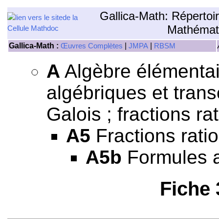
Gallica-Math: Répertoi
Mathémat
Gallica-Math :
|
|
Œuvres Complètes
JMPA
RBSM
A
Algèbre élémentair
algébriques et tran
Galois ; fractions rat
A5
Fractions ratio
A5b
Formules al
Fiche