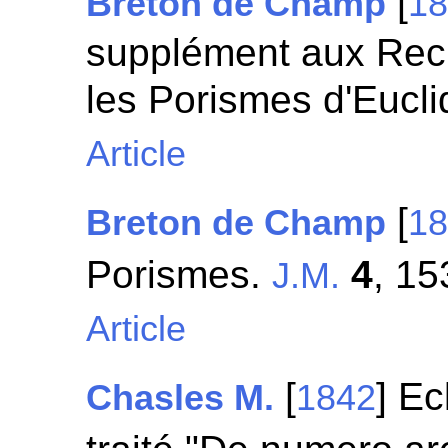
[
Breton de Champ
1
supplément aux Rec
les Porismes d'Eucl
Article
[
Breton de Champ
1
Porismes.
4
, 15
J.M.
Article
[
] Ec
Chasles M.
1842