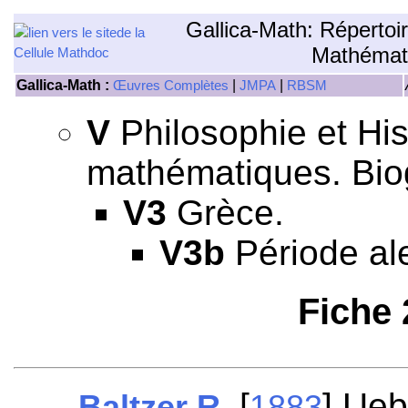
Gallica-Math: Répertoi
Mathémat
Gallica-Math :
|
|
Œuvres Complètes
JMPA
RBSM
V
Philosophie et His
mathématiques. Bio
V3
Grèce.
V3b
Période ale
Fiche
[
] Ueb
Baltzer R.
1883