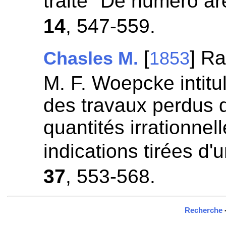
traité "De numero a
14
, 547-559.
[
] R
Chasles M.
1853
M. F. Woepcke intitul
des travaux perdus d
quantités irrationnel
indications tirées d
37
, 553-568.
Recherche