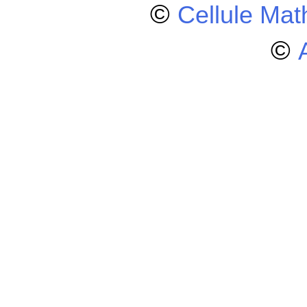
©
Cellule Ma
©