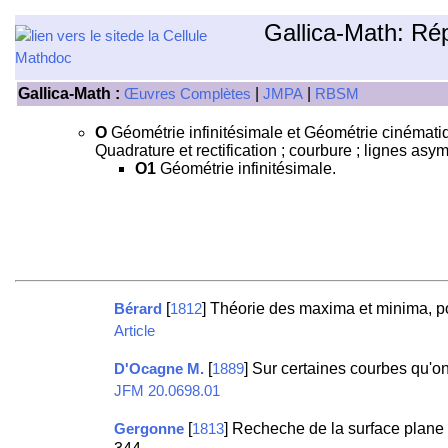
Gallica-Math: Ré
Gallica-Math :
|
|
Œuvres Complètes
JMPA
RBSM
O
Géométrie infinitésimale et Géométrie cinématiqu
Quadrature et rectification ; courbure ; lignes as
O1
Géométrie infinitésimale.
[
] Théorie des maxima et minima, po
Bérard
1812
Article
[
] Sur certaines courbes qu'on
D'Ocagne M.
1889
JFM 20.0698.01
[
] Recheche de la surface plane
Gergonne
1813