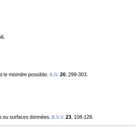
56.
st le moindre possible.
20
, 299-303.
A.G.
es ou surfaces données.
23
, 108-126.
B.S.V.