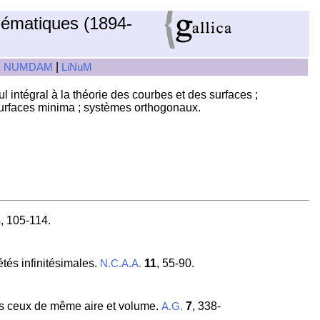
hématiques (1894-
|
|
NUMDAM
LiNuM
 intégral à la théorie des courbes et des surfaces ;
 surfaces minima ; systèmes orthogonaux.
3
, 105-114.
tés infinitésimales.
11
, 55-90.
N.C.A.A.
ous ceux de même aire et volume.
7
, 338-
A.G.