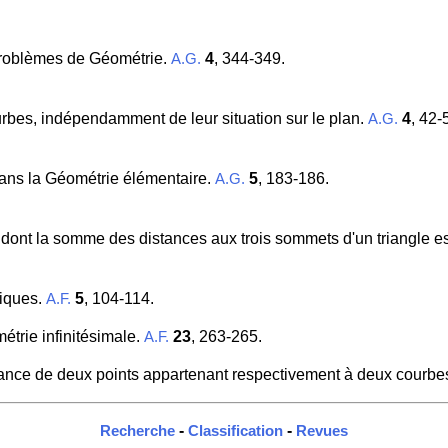
problèmes de Géométrie.
4
, 344-349.
A.G.
rbes, indépendamment de leur situation sur le plan.
4
, 42-
A.G.
 dans la Géométrie élémentaire.
5
, 183-186.
A.G.
t dont la somme des distances aux trois sommets d'un triangle e
riques.
5
, 104-114.
A.F.
trie infinitésimale.
23
, 263-265.
A.F.
tance de deux points appartenant respectivement à deux courb
-
-
Recherche
Classification
Revues