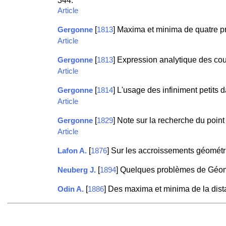
344.
Article
[
] Maxima et minima de quatre 
Gergonne
1813
Article
[
] Expression analytique des cou
Gergonne
1813
Article
[
] L'usage des infiniment petits
Gergonne
1814
Article
[
] Note sur la recherche du poin
Gergonne
1829
Article
[
] Sur les accroissements géomét
Lafon A.
1876
[
] Quelques problèmes de Géomé
Neuberg J.
1894
[
] Des maxima et minima de la dis
Odin A.
1886