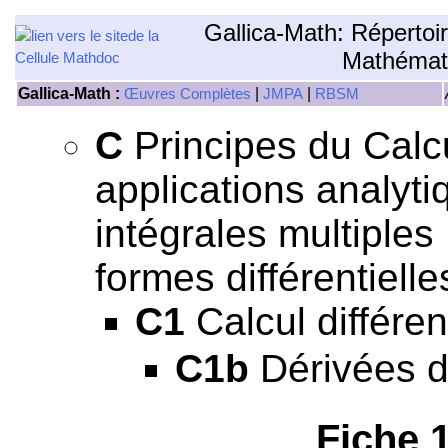
Gallica-Math: Répertoi
Mathémat
Gallica-Math :
|
|
Œuvres Complètes
JMPA
RBSM
C
Principes du Calcul
applications analyti
intégrales multiples
formes différentielle
C1
Calcul différent
C1b
Dérivées d
Fiche 