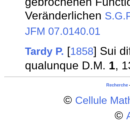
gebrochenen Functi
Veränderlichen
S.G.P
JFM 07.0140.01
[
] Sui di
Tardy P.
1858
qualunque D.M.
1
, 
Recherche
©
Cellule Ma
©