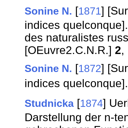
[
] [Sur
Sonine N.
1871
indices quelconque]
des naturalistes rus
[OEuvre2.C.N.R.]
2
,
[
] [Sur
Sonine N.
1872
indices quelconque]
[
] Ue
Studnicka
1874
Darstellung der n-te