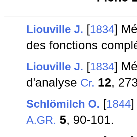
[
] Mé
Liouville J.
1834
des fonctions compl
[
] Mé
Liouville J.
1834
d'analyse
12
, 27
Cr.
[
]
Schlömilch O.
1844
5
, 90-101.
A.GR.