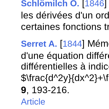
[
]
Schlömilch O.
1846
les dérivées d'un o
certaines fonctions 
[
] Mémo
Serret A.
1844
d'une équation différ
différentielles à ind
$\frac{d^2y}{dx^2}+
9
, 193-216.
Article