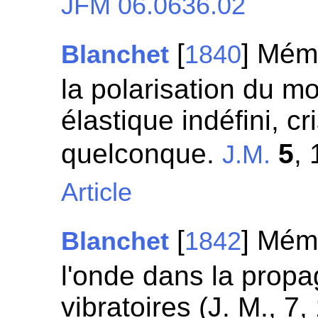
JFM 06.0636.02
[
] Mémo
Blanchet
1840
la polarisation du 
élastique indéfini, c
quelconque.
5
, 
J.M.
Article
[
] Mémo
Blanchet
1842
l'onde dans la prop
vibratoires (J. M., 