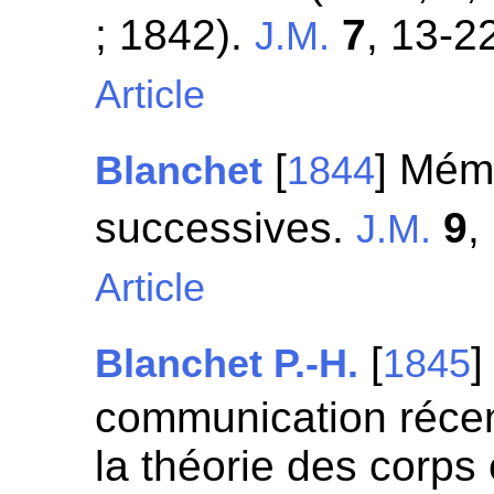
; 1842).
7
, 13-2
J.M.
Article
[
] Mém
Blanchet
1844
successives.
9
,
J.M.
Article
[
]
Blanchet P.-H.
1845
communication récen
la théorie des corps