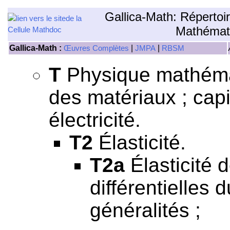
Gallica-Math: Répertoi
Mathémat
Gallica-Math :
|
|
Œuvres Complètes
JMPA
RBSM
T
Physique mathémati
des matériaux ; capil
électricité.
T2
Élasticité.
T2a
Élasticité 
différentielles d
généralités ;