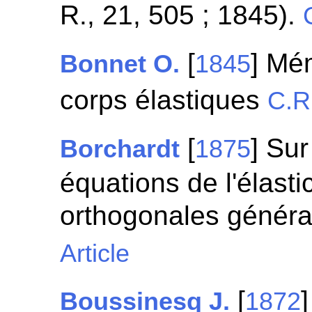
R., 21, 505 ; 1845).
[
] Mém
Bonnet O.
1845
corps élastiques
C.R
[
] Sur
Borchardt
1875
équations de l'élast
orthogonales généra
Article
[
Boussinesq J.
1872