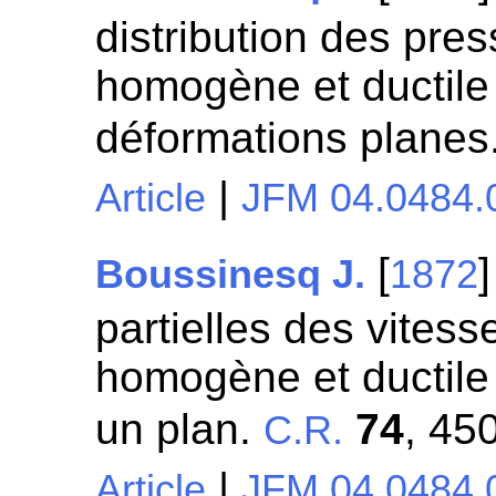
distribution des pre
homogène et ductile
déformations planes
|
Article
JFM 04.0484.
[
Boussinesq J.
1872
partielles des vites
homogène et ductile
un plan.
74
, 45
C.R.
|
Article
JFM 04.0484.