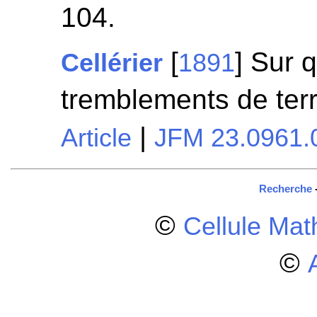
104.
[
] Sur 
Cellérier
1891
tremblements de ter
|
Article
JFM 23.0961.
Recherche
©
Cellule Ma
©