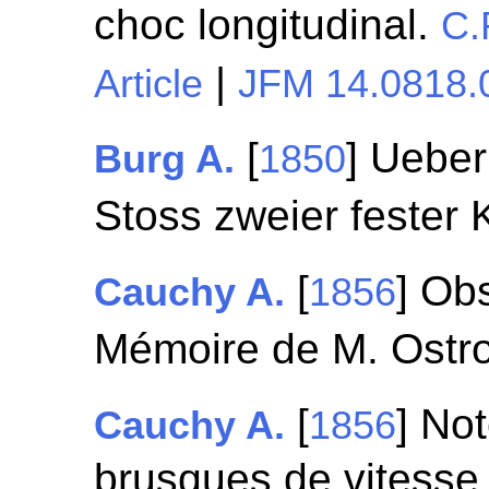
choc longitudinal.
C.
|
Article
JFM 14.0818.
[
] Ueber
Burg A.
1850
Stoss zweier fester 
[
] Ob
Cauchy A.
1856
Mémoire de M. Ostr
[
] Not
Cauchy A.
1856
brusques de vitesse