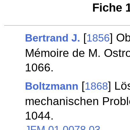
Fiche 
[
] O
Bertrand J.
1856
Mémoire de M. Ostr
1066.
[
] Lö
Boltzmann
1868
mechanischen Prob
1044.
JFM 01.0078.03