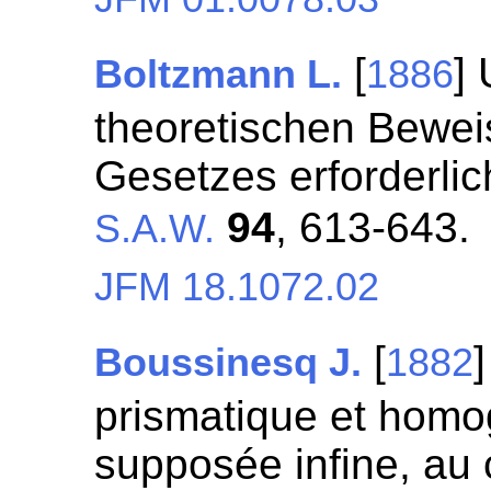
[
]
Boltzmann L.
1886
theoretischen Bewe
Gesetzes erforderli
94
, 613-643.
S.A.W.
JFM 18.1072.02
[
Boussinesq J.
1882
prismatique et homo
supposée infine, au 