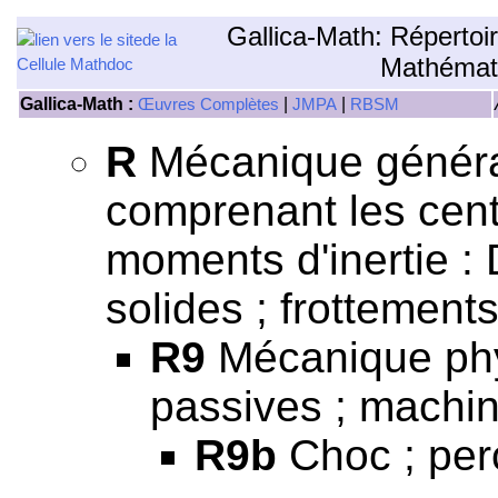
Gallica-Math: Répertoi
Mathémat
Gallica-Math :
|
|
Œuvres Complètes
JMPA
RBSM
R
Mécanique général
comprenant les centr
moments d'inertie 
solides ; frottements
R9
Mécanique phy
passives ; machin
R9b
Choc ; perc