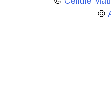
©
Cellule Ma
©