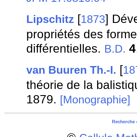
[
] Dév
Lipschitz
1873
propriétés des form
différentielles.
4
B.D.
[
van Buuren Th.-I.
18
théorie de la balisti
1879.
[Monographie]
Recherche