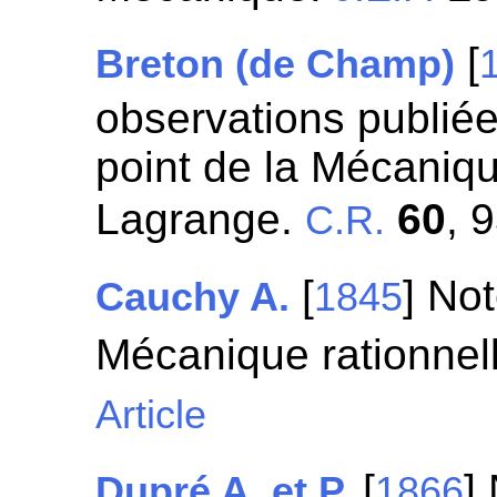
[
Breton (de Champ)
observations publiée
point de la Mécaniq
Lagrange.
60
, 
C.R.
[
] Not
Cauchy A.
1845
Mécanique rationnel
Article
[
]
Dupré A. et P.
1866