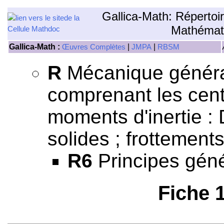
Gallica-Math: Répertoi
Mathémat
Gallica-Math :
|
|
Œuvres Complètes
JMPA
RBSM
R
Mécanique général
comprenant les centr
moments d'inertie 
solides ; frottements
R6
Principes gén
Fiche 