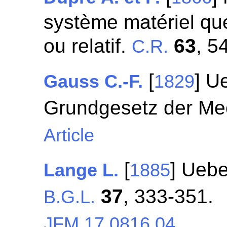
système matériel qu
ou relatif.
63
, 5
C.R.
[
] U
Gauss C.-F.
1829
Grundgesetz der Me
Article
[
] Ueb
Lange L.
1885
37
, 333-351.
B.G.L.
JFM 17.0816.04