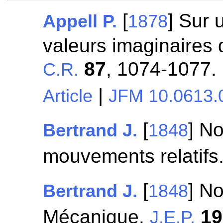
[
] Sur 
Appell P.
1878
valeurs imaginaires
87
, 1074-1077.
C.R.
|
Article
JFM 10.0613.
[
] No
Bertrand J.
1848
mouvements relatifs
[
] No
Bertrand J.
1848
Mécanique.
19
J.E.P.