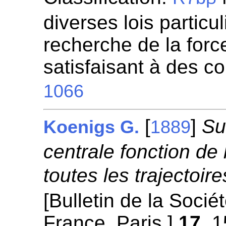
diverses lois particul
recherche de la for
satisfaisant à des c
1066
[
]
Su
Koenigs G.
1889
centrale fonction de 
toutes les trajectoir
[Bulletin de la Soci
France. Paris.]
17
, 