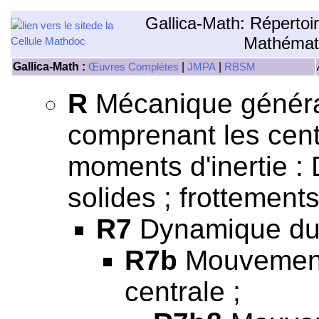
Gallica-Math: Répertoi
Mathémat
Gallica-Math :
|
|
Œuvres Complètes
JMPA
RBSM
R
Mécanique général
comprenant les centr
moments d'inertie 
solides ; frottements
R7
Dynamique du p
R7b
Mouvement 
centrale ;