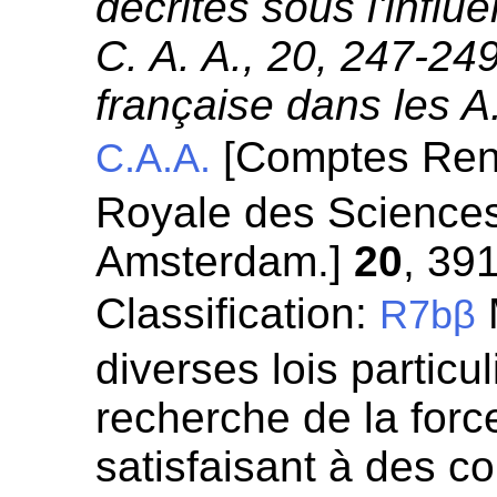
décrites sous l'influ
C. A. A., 20, 247-249
française dans les A
[Comptes Ren
C.A.A.
Royale des Science
Amsterdam.]
20
, 39
Classification:
R7bβ
diverses lois particul
recherche de la for
satisfaisant à des c