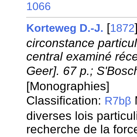
1066
[
Korteweg D.-J.
1872
circonstance partic
central examiné réc
Geer]. 67 p.; S'Bosc
[Monographies]
Classification:
R7bβ
diverses lois particul
recherche de la for