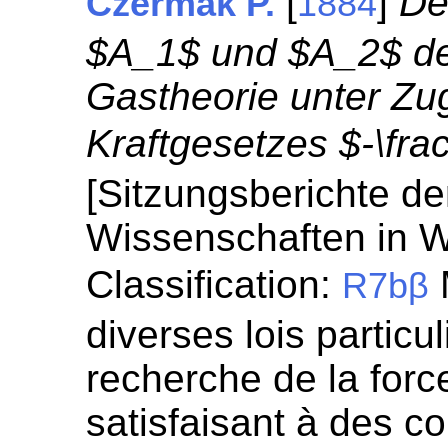
[
]
De
Czermak P.
1884
$A_1$ und $A_2$ de
Gastheorie unter Zu
Kraftgesetzes $-\frac
[Sitzungsberichte de
Wissenschaften in W
Classification:
R7bβ
diverses lois particul
recherche de la for
satisfaisant à des c