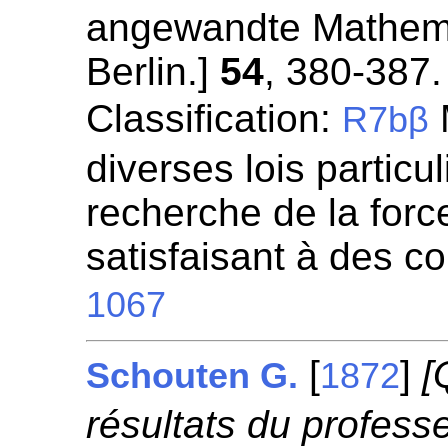
angewandte Mathemat
Berlin.]
54
, 380-387.
Classification:
R7bβ
diverses lois particul
recherche de la for
satisfaisant à des c
1067
[
]
[
Schouten G.
1872
résultats du profess