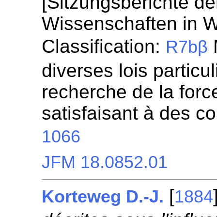
[Sitzungsberichte de
Wissenschaften in W
Classification:
R7bβ
diverses lois particul
recherche de la for
satisfaisant à des c
1066
JFM 18.0852.01
[
Korteweg D.-J.
1884