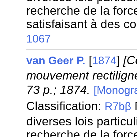
recherche de la for
satisfaisant à des c
1067
[
]
[C
van Geer P.
1874
mouvement rectiligne 
73 p.; 1874.
[Monogra
Classification:
R7bβ
diverses lois particul
recherche de la for