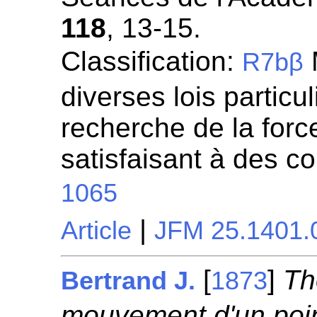
118
, 13-15.
Classification:
R7bβ
diverses lois particul
recherche de la for
satisfaisant à des c
1065
|
Article
JFM 25.1401.
[
]
Th
Bertrand J.
1873
mouvement d'un point