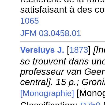
satisfaisant à des c
1065
JFM 03.0458.01
[
]
[I
Versluys J.
1873
se trouvent dans une
professeur van Geer
central]. 15 p.; Gron
[Monog
[Monographie]