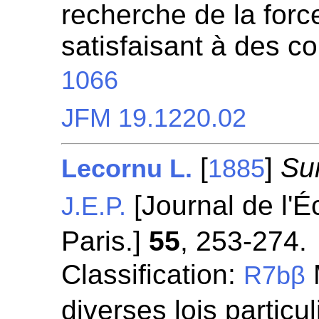
recherche de la for
satisfaisant à des c
1066
JFM 19.1220.02
[
]
Sur
Lecornu L.
1885
[Journal de l'É
J.E.P.
Paris.]
55
, 253-274.
Classification:
R7bβ
diverses lois particul