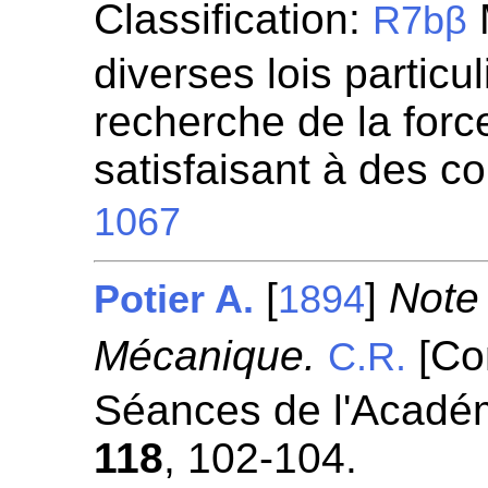
Classification:
R7bβ
diverses lois particul
recherche de la for
satisfaisant à des c
1067
[
]
Note
Potier A.
1894
Mécanique.
[Co
C.R.
Séances de l'Académ
118
, 102-104.