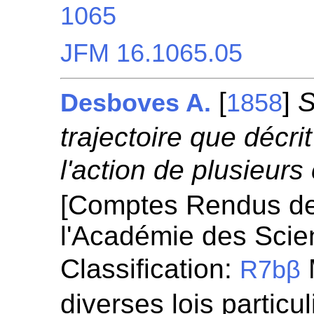
1065
JFM 16.1065.05
[
]
S
Desboves A.
1858
trajectoire que décr
l'action de plusieurs
[Comptes Rendus d
l'Académie des Scie
Classification:
R7bβ
diverses lois particul