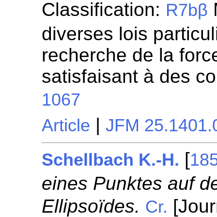
Classification:
R7bβ
diverses lois particul
recherche de la for
satisfaisant à des c
1067
|
Article
JFM 25.1401.
[
Schellbach K.-H.
18
eines Punktes auf d
Ellipsoïdes.
[Jour
Cr.