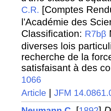
[Comptes Rend
C.R.
l'Académie des Scie
Classification:
R7bβ
diverses lois particul
recherche de la for
satisfaisant à des c
1066
|
Article
JFM 14.0861.
[
]
D
Neumann C.
1892