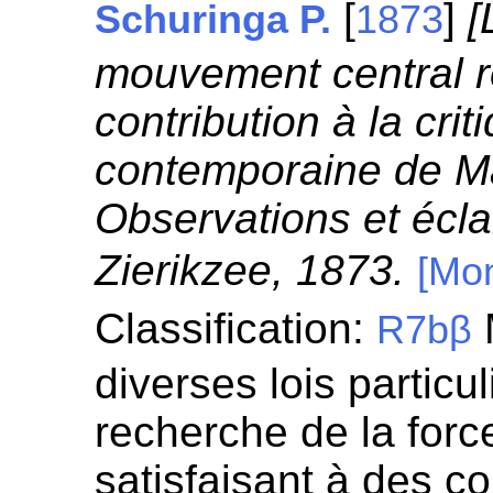
[
]
[
Schuringa P.
1873
mouvement central r
contribution à la crit
contemporaine de M
Observations et écla
Zierikzee, 1873.
[Mo
Classification:
R7bβ
diverses lois particul
recherche de la for
satisfaisant à des c