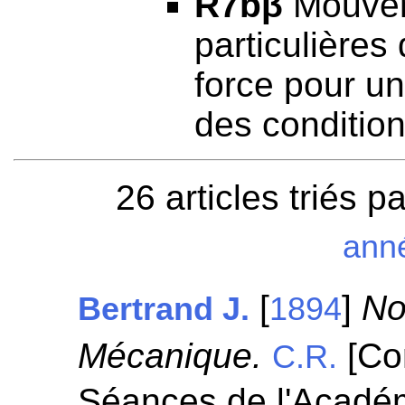
R7bβ
Mouveme
particulières
force pour u
des conditio
26 articles triés p
ann
[
]
No
Bertrand J.
1894
Mécanique.
[Co
C.R.
Séances de l'Académ