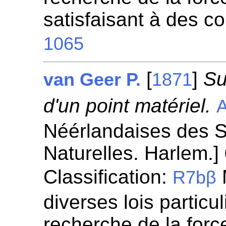
satisfaisant à des c
1065
[
]
Su
van Geer P.
1871
d'un point matériel.
A
Néérlandaises des S
Naturelles. Harlem.]
Classification:
R7bβ
diverses lois particul
recherche de la for