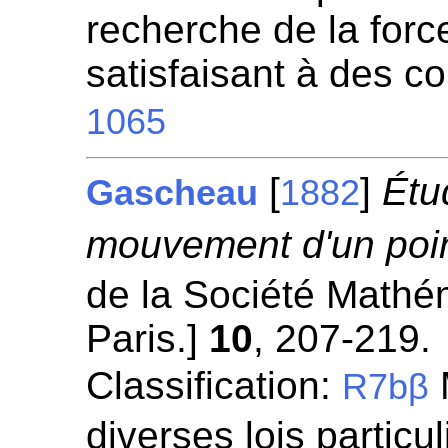
recherche de la for
satisfaisant à des c
1065
[
]
Étu
Gascheau
1882
mouvement d'un poin
de la Société Mathé
Paris.]
10
, 207-219.
Classification:
R7bβ
diverses lois particul