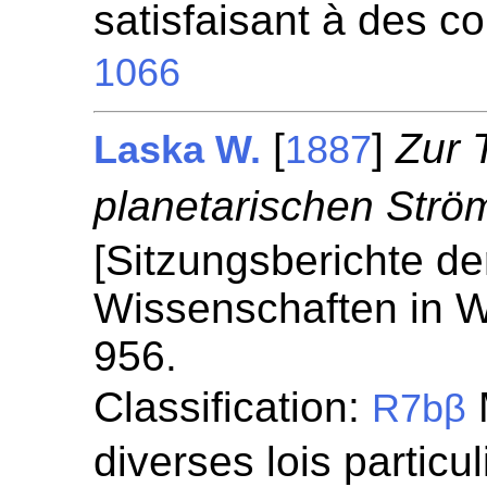
satisfaisant à des c
1066
[
]
Zur 
Laska W.
1887
planetarischen Strö
[Sitzungsberichte de
Wissenschaften in W
956.
Classification:
R7bβ
diverses lois particul