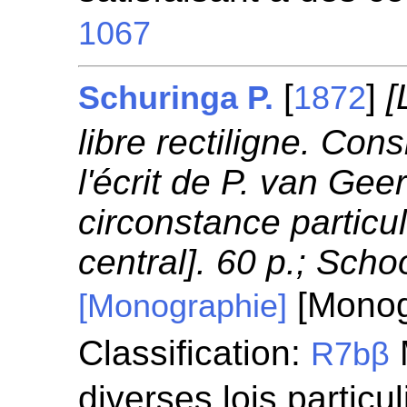
1067
[
]
[
Schuringa P.
1872
libre rectiligne. Con
l'écrit de P. van Ge
circonstance partic
central]. 60 p.; Sch
[Monog
[Monographie]
Classification:
R7bβ
diverses lois particul