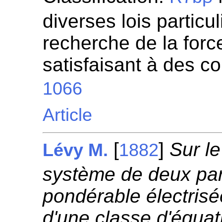
diverses lois particul
recherche de la for
satisfaisant à des c
1066
Article
[
]
Sur l
Lévy M.
1882
système de deux par
pondérable électrisée
d'une classe d'équati