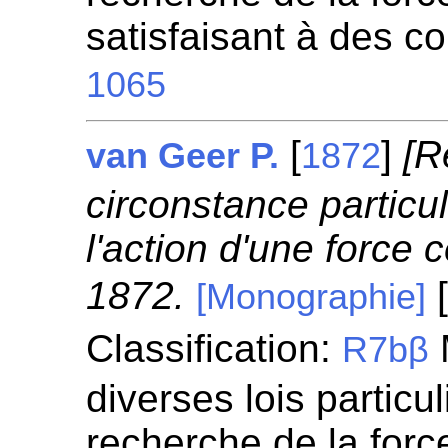
satisfaisant à des c
1065
[
]
[R
van Geer P.
1872
circonstance partic
l'action d'une force 
1872.
[
[Monographie]
Classification:
R7bβ
diverses lois particul
recherche de la for