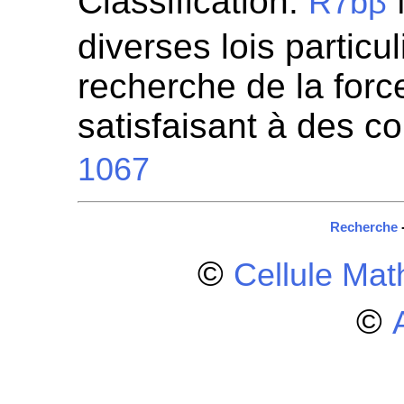
Classification:
R7bβ
diverses lois particul
recherche de la for
satisfaisant à des c
1067
Recherche
©
Cellule Ma
©