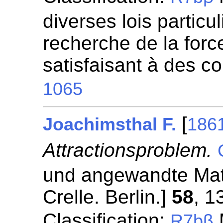
diverses lois particul
recherche de la for
satisfaisant à des c
1065
[
Joachimsthal F.
186
Attractionsproblem.
und angewandte Mat
Crelle. Berlin.]
58
, 1
Classification:
R7bβ