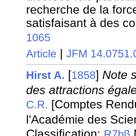
recherche de la for
satisfaisant à des c
1065
|
Article
JFM 14.0751.
[
]
Note s
Hirst A.
1858
des attractions égale
[Comptes Rend
C.R.
l'Académie des Scie
Classification:
R7bβ