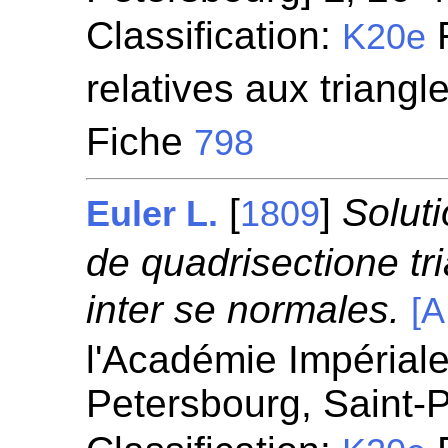
Classification:
F
K20e
relatives aux triangl
Fiche
798
[
]
Solut
Euler L.
1809
de quadrisectione tr
inter se normales.
[A
l'Académie Impérial
Petersbourg, Saint-