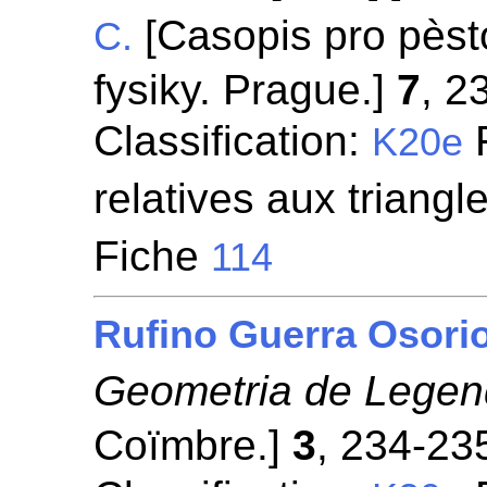
[Casopis pro pèst
C.
fysiky. Prague.]
7
, 2
Classification:
F
K20e
relatives aux triangl
Fiche
114
Rufino Guerra Osori
Geometria de Legen
Coïmbre.]
3
, 234-23