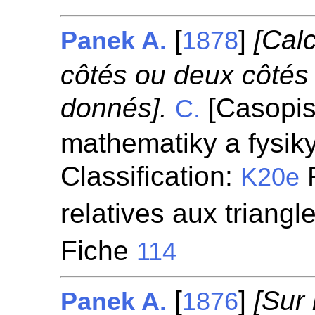
[
]
[Calc
Panek A.
1878
côtés ou deux côtés 
donnés].
[Casopis
C.
mathematiky a fysik
Classification:
F
K20e
relatives aux triangl
Fiche
114
[
]
[Sur 
Panek A.
1876