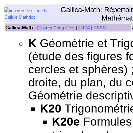
Gallica-Math: Répertoi
Mathémat
Gallica-Math :
|
|
Œuvres Complètes
JMPA
RBSM
K
Géométrie et Trig
(étude des figures f
cercles et sphères) 
droite, du plan, du c
Géométrie descriptiv
K20
Trigonométri
K20e
Formules 