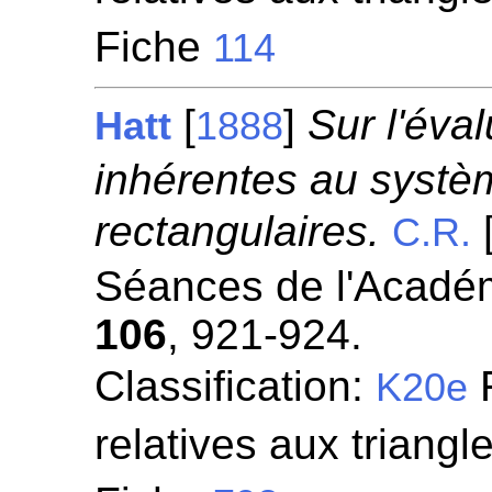
Fiche
114
[
]
Sur l'éva
Hatt
1888
inhérentes au syst
rectangulaires.
C.R.
Séances de l'Académ
106
, 921-924.
Classification:
F
K20e
relatives aux triangl