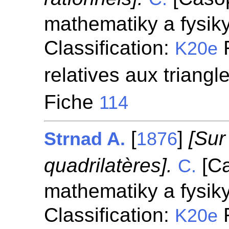
mathematiky a fysik
Classification:
F
K20e
relatives aux triangl
Fiche
114
[
]
[Sur
Strnad A.
1876
quadrilatères].
[Ca
C.
mathematiky a fysik
Classification:
F
K20e