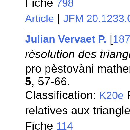
Fiche
798
|
Article
JFM 20.1233.
[
Julian Vervaet P.
18
résolution des triang
pro pèstovàni mathem
5
, 57-66.
Classification:
F
K20e
relatives aux triangl
Fiche
114