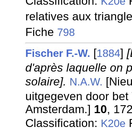
Classification:
F
K20e
relatives aux triangl
Fiche
798
[
]
Fischer F.-W.
1884
d'après laquelle on 
solaire].
[Nieu
N.A.W.
uitgegeven door be
Amsterdam.]
10
, 17
Classification:
F
K20e