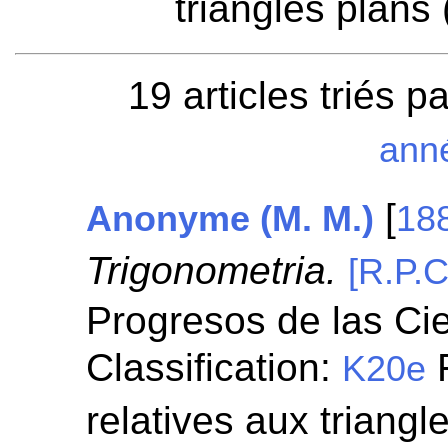
triangles plans 
19 articles triés p
ann
[
Anonyme (M. M.)
18
Trigonometria.
[R.P.C
Progresos de las Ci
Classification:
F
K20e
relatives aux triangl