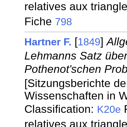
relatives aux triangl
Fiche
798
[
]
All
Hartner F.
1849
Lehmanns Satz über
Pothenot'schen Pro
[Sitzungsberichte de
Wissenschaften in W
Classification:
F
K20e
relatives aux triangl