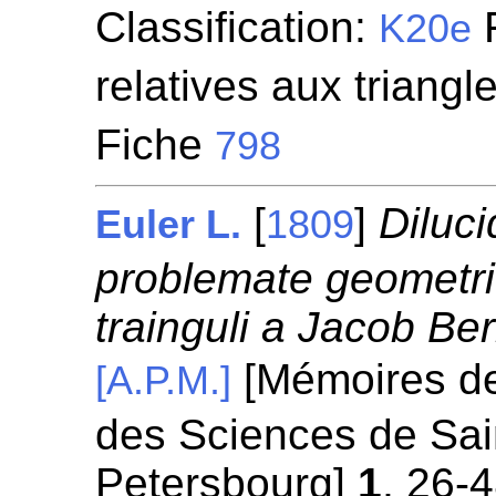
Classification:
F
K20e
relatives aux triangl
Fiche
798
[
]
Diluc
Euler L.
1809
problemate geometri
trainguli a Jacob Ber
[Mémoires de
[A.P.M.]
des Sciences de Sai
Petersbourg]
1
, 26-4