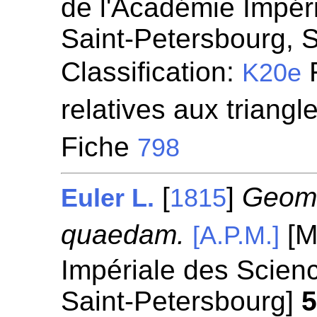
de l'Académie Impér
Saint-Petersbourg, 
Classification:
F
K20e
relatives aux triangl
Fiche
798
[
]
Geome
Euler L.
1815
quaedam.
[M
[A.P.M.]
Impériale des Scien
Saint-Petersbourg]