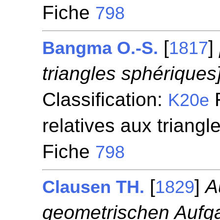
Fiche
798
[
]
Bangma O.-S.
1817
triangles sphériques]
Classification:
F
K20e
relatives aux triangl
Fiche
798
[
]
A
Clausen TH.
1829
geometrischen Aufg