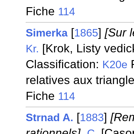
Fiche
114
[
]
[Sur l
Simerka
1865
[Krok, Listy vedi
Kr.
Classification:
F
K20e
relatives aux triangl
Fiche
114
[
]
[Rem
Strnad A.
1883
rationnels].
[Casop
C.