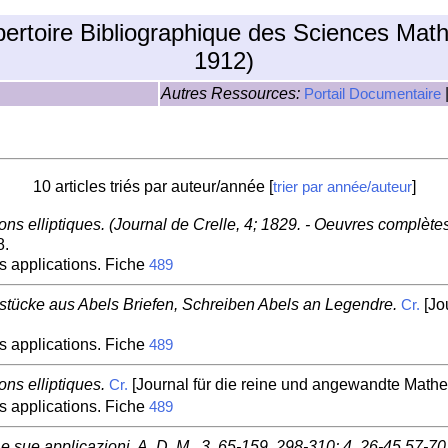
pertoire Bibliographique des Sciences Mat
1912)
Autres Ressources:
Portail Documentaire
10 articles triés par auteur/année [
]
trier par année/auteur
ions elliptiques. (Journal de Crelle, 4; 1829. - Oeuvres complète
8.
s applications. Fiche
489
tücke aus Abels Briefen, Schreiben Abels an Legendre.
[Jo
Cr.
s applications. Fiche
489
ons elliptiques.
[Journal für die reine und angewandte Mathem
Cr.
s applications. Fiche
489
he e sue applicazioni. A. D. M., 3, 65-159, 298-310; 4, 26-45,57-