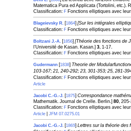
Matematica Pura ed Applicata (Tortolini, etc.).
Classification:
Fonctions elliptiques avec leur
F
[
]
[Sur les intégrales ellipti
Blageievsky R.
1864
Classification:
Fonctions elliptiques avec leur
F
[
]
[Théorie des fonctions de Ja
Boltzani J.-A.
1856
l'Université de Kasan. Kasan.]
3
, 1-17.
Classification:
Fonctions elliptiques avec leur
F
[
]
Theorie der Modularfunctione
Gudermann
1838
103-167; 21, 240-292; 23, 301-353; 25, 281-39
Classification:
Fonctions elliptiques avec leur
F
Article
[
]
Correspondance mathémat
Jacobi C.-G.-J.
1875
Mathematik. Journal de Crelle. Berlin.]
80
, 205
Classification:
Fonctions elliptiques avec leur
F
|
Article
JFM 07.0275.01
[
]
Lettres sur la théorie des 
Jacobi C.-G.-J.
1869