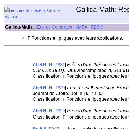
Gallica-Math: Ré
Gallica-Math :
|
|
Œuvres Complètes
JMPA
RBSM
F
Fonctions elliptiques avec leurs applications.
[
]
Précis d'une théorie des fonct
Abel N.-H.
1881
518-618; 1881).
[OEuvrescompletes]
4
, 518-61
Classification:
Fonctions elliptiques avec leur
F
[
]
Fernere mathematische Bruchs
Abel N.-H.
1830
Journal de Crelle. Berlin.]
6
, 73-80.
Classification:
Fonctions elliptiques avec leur
F
[
]
Précis d'une théorie des foncti
Abel N.-H.
1829
Classification:
Fonctions elliptiques avec leur
F
[
]
La teorica delle funzioni ellittic
Betti E.
1860