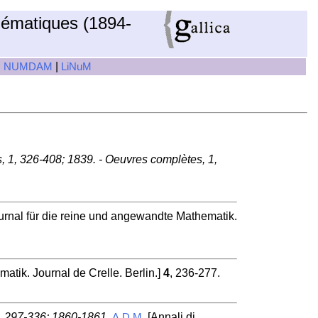
hématiques (1894-
|
|
NUMDAM
LiNuM
s, 1, 326-408; 1839. - Oeuvres complètes, 1,
urnal für die reine und angewandte Mathematik.
atik. Journal de Crelle. Berlin.]
4
, 236-277.
70, 297-336; 1860-1861.
[Annali di
A.D.M.