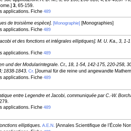
 Rome.]
3
, 65-159.
s applications. Fiche
489
ques de troisième espèce].
[Monographies]
[Monographie]
s applications. Fiche
489
cobi et des fonctions et intégrales elliptiques]. M. U. Ka., 3, 1-1
s applications. Fiche
489
n und der Modularintegrale. Cr., 18, 1-54, 142-175, 220-258, 3
4; 1838-1843.
[Journal für die reine und angewandte Mathemat
Cr.
s applications. Fiche
489
ique entre Legendre et Jacobi, communiquée par C.-W. Borcha
-279.
s applications. Fiche
489
fonctions elliptiques.
[Annales Scientifique de l'École Nor
A.E.N.