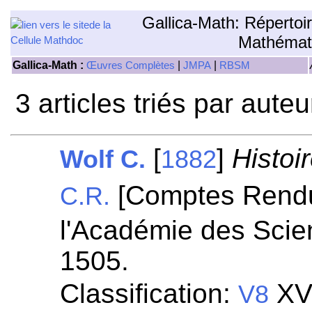
Gallica-Math: Répertoi
Mathémat
Gallica-Math :
|
|
Œuvres Complètes
JMPA
RBSM
3 articles triés par aute
[
]
Histoi
Wolf C.
1882
[Comptes Rend
C.R.
l'Académie des Scie
1505.
Classification:
XVI
V8