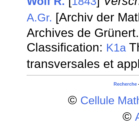
[
]
Versc
Wolf R.
1843
[Archiv der Mat
A.Gr.
Archives de Grünert.
Classification:
Th
K1a
transversales et app
Recherche
©
Cellule Ma
©