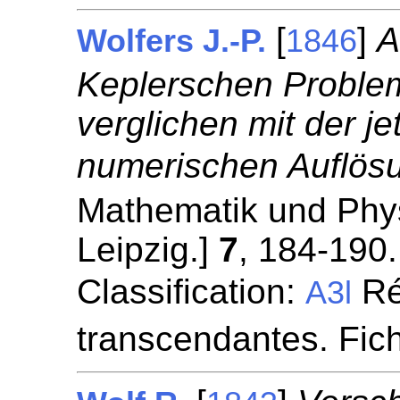
[
]
A
Wolfers J.-P.
1846
Keplerschen Proble
verglichen mit der j
numerischen Auflös
Mathematik und Phys
Leipzig.]
7
, 184-190.
Classification:
Ré
A3l
transcendantes. Fi