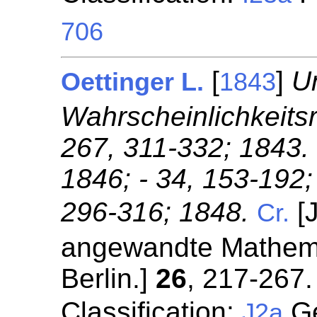
706
[
]
U
Oettinger L.
1843
Wahrscheinlichkeitsr
267, 311-332; 1843. 
1846; - 34, 153-192;
296-316; 1848.
[J
Cr.
angewandte Mathemat
Berlin.]
26
, 217-267.
Classification:
Gé
J2a