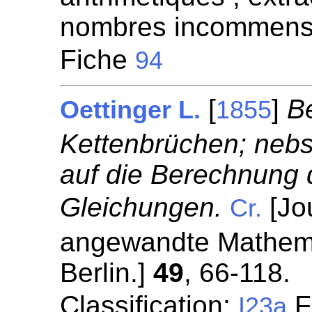
nombres incommensu
Fiche
94
[
]
B
Oettinger L.
1855
Kettenbrüchen; neb
auf die Berechnung 
Gleichungen.
[Jou
Cr.
angewandte Mathemat
Berlin.]
49
, 66-118.
Classification:
Fr
I23a