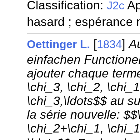
Classification:
Ap
J2c
hasard ; espérance
[
]
A
Oettinger L.
1834
einfachen Functionen
ajouter chaque terme
\chi_3, \chi_2, \chi_1
\chi_3,\ldots$$ au su
la série nouvelle: $$
\chi_2+\chi_1, \chi_1