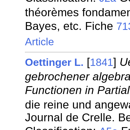
théorèmes fondamen
Bayes, etc. Fiche
71
Article
[
]
U
Oettinger L.
1841
gebrochener algebrai
Functionen in Partia
die reine und angew
Journal de Crelle. Be