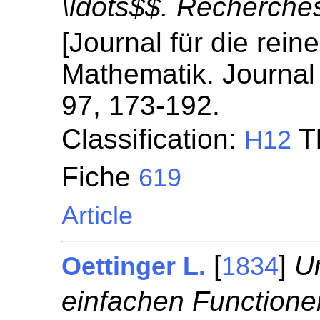
\ldots$$. Recherches
[Journal für die rei
Mathematik. Journal 
97, 173-192.
Classification:
Th
H12
Fiche
619
Article
[
]
U
Oettinger L.
1834
einfachen Functionen