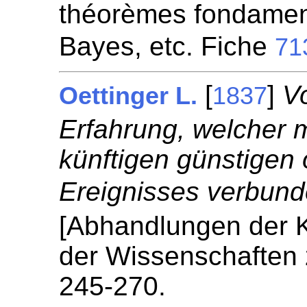
théorèmes fondamen
Bayes, etc. Fiche
71
[
]
V
Oettinger L.
1837
Erfahrung, welcher m
künftigen günstigen
Ereignisses verbunde
[Abhandlungen der K
der Wissenschaften
245-270.