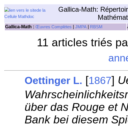
Gallica-Math: Répertoi
Mathémat
Gallica-Math :
|
|
Œuvres Complètes
JMPA
RBSM
11 articles triés p
ann
[
]
U
Oettinger L.
1867
Wahrscheinlichkeits
über das Rouge et N
Bank bei diesem Spie