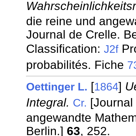
Wahrscheinlichkeits
die reine und angew
Journal de Crelle. Be
Classification:
Pr
J2f
probabilités. Fiche
7
[
]
U
Oettinger L.
1864
Integral.
[Journal 
Cr.
angewandte Mathemat
Berlin.]
63
, 252.