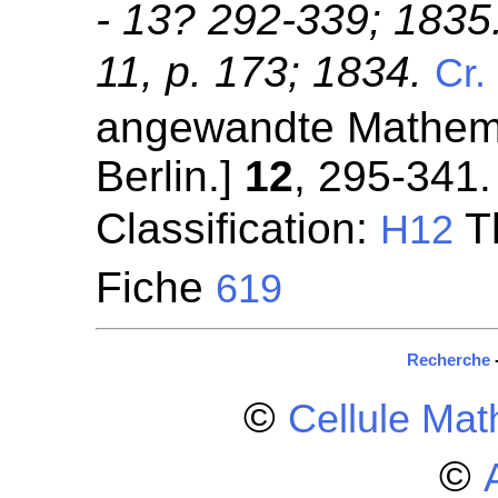
- 13? 292-339; 1835.
11, p. 173; 1834.
Cr.
angewandte Mathemat
Berlin.]
12
, 295-341.
Classification:
Th
H12
Fiche
619
Recherche
©
Cellule Ma
©