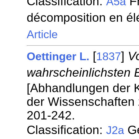
Classification:
Fr
A5a
décomposition en él
Article
[
]
V
Oettinger L.
1837
wahrscheinlichsten 
[Abhandlungen der K
der Wissenschaften
201-242.
Classification:
Gé
J2a