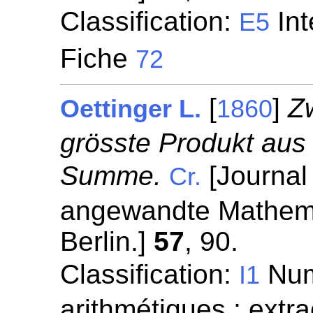
Classification:
Int
E5
Fiche
72
[
]
Z
Oettinger L.
1860
grösste Produkt aus
Summe.
[Journal 
Cr.
angewandte Mathemat
Berlin.]
57
, 90.
Classification:
Numé
I1
arithmétiques ; extra