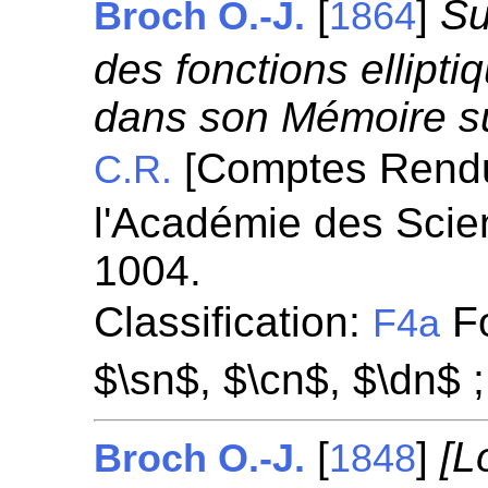
[
]
Su
Broch O.-J.
1864
des fonctions ellipti
dans son Mémoire sur
[Comptes Rend
C.R.
l'Académie des Scie
1004.
Classification:
Fo
F4a
$\sn$, $\cn$, $\dn$ 
[
]
[L
Broch O.-J.
1848