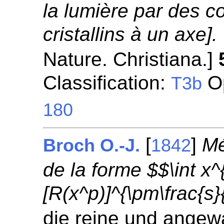
la lumière par des c
cristallins à un axe].
Nature. Christiana.]
Classification:
Op
T3b
180
[
]
Mé
Broch O.-J.
1842
de la forme $$\int x
[R(x^p)]^{\pm\frac{s}
die reine und angew