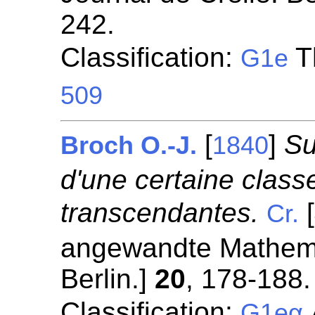
242.
Classification:
T
G1e
509
[
]
Su
Broch O.-J.
1840
d'une certaine class
transcendantes.
[
Cr.
angewandte Mathemat
Berlin.]
20
, 178-188.
Classification:
G1eα