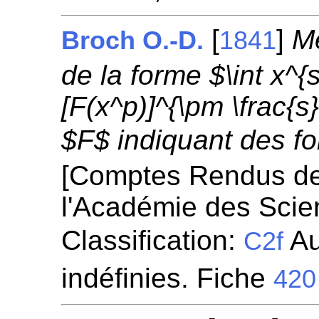
[
]
Mé
Broch O.-D.
1841
de la forme $\int x^
[F(x^p)]^{\pm \frac{s}
$F$ indiquant des fo
[Comptes Rendus d
l'Académie des Scie
Classification:
Au
C2f
indéfinies. Fiche
420