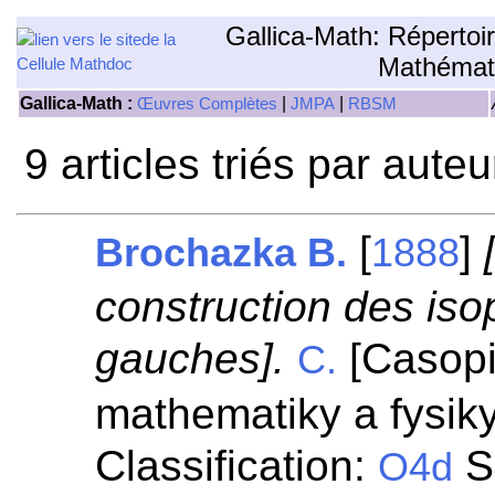
Gallica-Math: Répertoi
Mathémat
Gallica-Math :
|
|
Œuvres Complètes
JMPA
RBSM
9 articles triés par aute
[
]
Brochazka B.
1888
construction des is
gauches].
[Casopi
C.
mathematiky a fysik
Classification:
S
O4d