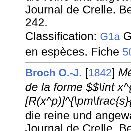
Journal de Crelle. Be
242.
Classification:
Gé
G1a
en espèces. Fiche
5
[
]
Mé
Broch O.-J.
1842
de la forme $$\int x
[R(x^p)]^{\pm\frac{s}
die reine und angew
Journal de Crelle. Be