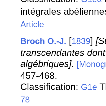
intégrales abélienne
Article
[
]
[S
Broch O.-J.
1839
transcendantes dont l
algébriques].
[Monog
457-468.
Classification:
T
G1e
78