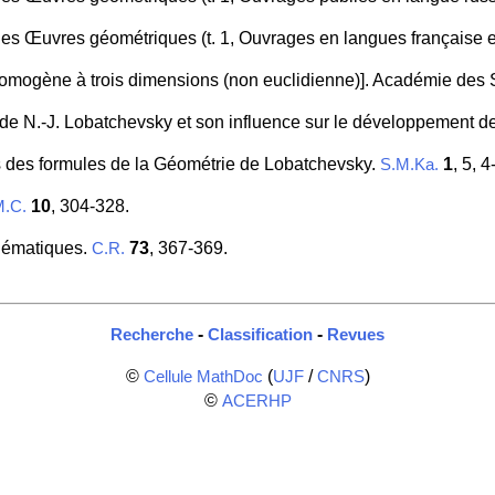
des Œuvres géométriques (t. 1, Ouvrages en langues française 
 homogène à trois dimensions (non euclidienne)]. Académie des
s de N.-J. Lobatchevsky et son influence sur le développement d
s des formules de la Géométrie de Lobatchevsky.
1
, 5, 4
S.M.Ka.
10
, 304-328.
M.C.
athématiques.
73
, 367-369.
C.R.
-
-
Recherche
Classification
Revues
©
(
/
)
Cellule MathDoc
UJF
CNRS
©
ACERHP