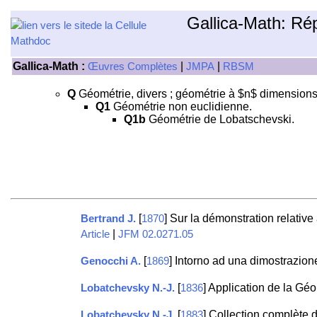
Gallica-Math: Ré
Gallica-Math :
|
|
Œuvres Complètes
JMPA
RBSM
Q
Géométrie, divers ; géométrie à $n$ dimensions
Q1
Géométrie non euclidienne.
Q1b
Géométrie de Lobatschevski.
[
] Sur la démonstration relativ
Bertrand J.
1870
|
Article
JFM 02.0271.05
[
] Intorno ad una dimostrazio
Genocchi A.
1869
[
] Application de la Gé
Lobatchevsky N.-J.
1836
[
] Collection complète
Lobatchevsky N.-J.
1883