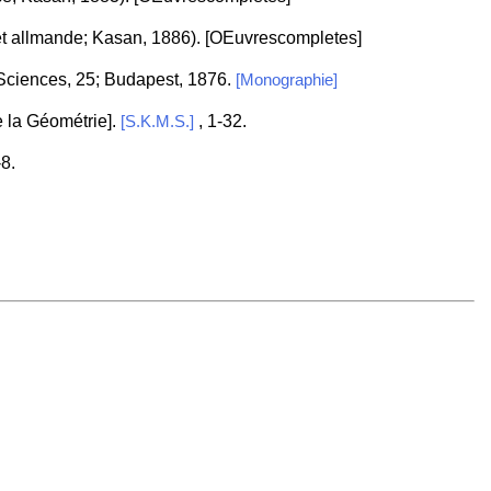
et allmande; Kasan, 1886). [OEuvrescompletes]
 Sciences, 25; Budapest, 1876.
[Monographie]
e la Géométrie].
, 1-32.
[S.K.M.S.]
-8.