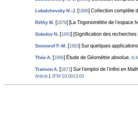
[
] Collection complète 
Lobatchevsky N.-J.
1886
[
] [La Trigonométrie de l'espace
Réthy M.
1876
[
] [Signification des recherche
Sokolov N.
1893
[
] Sur quelques application
Souvorof F.-M.
1883
[
] Étude de Géométrie absolue.
Thüe A.
1886
A.
[
] Sur l'emploi de l'infini en M
Transon A.
1871
|
Article
JFM 03.0013.03