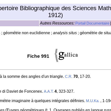
pertoire Bibliographique des Sciences Mat
1912)
Autres Ressources:
Portail Documentaire
 ; géométrie non euclidienne ;
analysis situs
; géométrie de situ
Fiche 991
e à la somme des angles d'un triangle.
70
, 17-20.
C.R.
ne di Daviet de Foncenex.
4
, 323-327.
A.A.T.
ométrie imaginaire à quelques intégrales définies.
, 1-19
M.U.Ka.
 des Œuvres géométriques (t. 1, Ouvrages publiés en langue ru