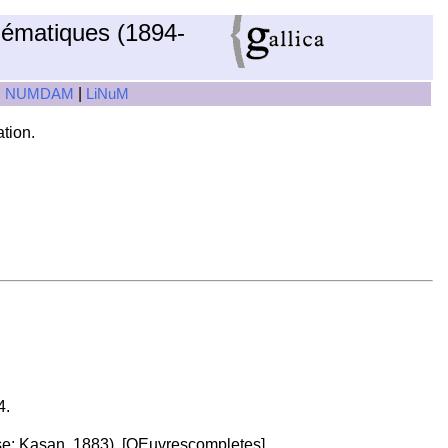
hématiques (1894-
|
|
NUMDAM
LiNuM
ation.
4.
sse; Kasan, 1883). [OEuvrescompletes]