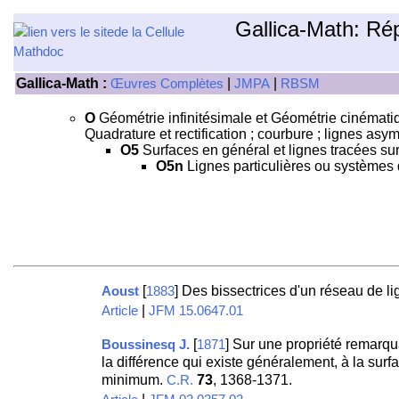
Gallica-Math: Ré
Gallica-Math :
|
|
Œuvres Complètes
JMPA
RBSM
O
Géométrie infinitésimale et Géométrie cinématiqu
Quadrature et rectification ; courbure ; lignes as
O5
Surfaces en général et lignes tracées sur
O5n
Lignes particulières ou systèmes d
[
] Des bissectrices d'un réseau de l
Aoust
1883
|
Article
JFM 15.0647.01
[
] Sur une propriété remarqu
Boussinesq J.
1871
la différence qui existe généralement, à la surfa
minimum.
73
, 1368-1371.
C.R.