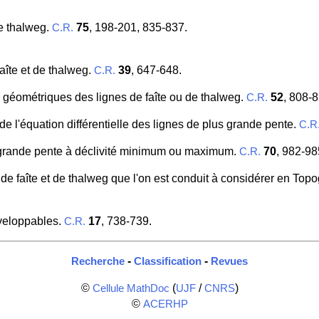
de thalweg.
75
, 198-201, 835-837.
C.R.
faîte et de thalweg.
39
, 647-648.
C.R.
s géométriques des lignes de faîte ou de thalweg.
52
, 808-8
C.R.
 de l'équation différentielle des lignes de plus grande pente.
C.R
s grande pente à déclivité minimum ou maximum.
70
, 982-98
C.R.
 de faîte et de thalweg que l'on est conduit à considérer en Top
éveloppables.
17
, 738-739.
C.R.
-
-
Recherche
Classification
Revues
©
(
/
)
Cellule MathDoc
UJF
CNRS
©
ACERHP