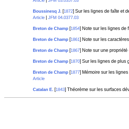
|
Article
JFM 03.0357.03
[
] Sur les lignes de faîte et 
Boussinesq J.
1872
|
Article
JFM 04.0377.03
[
] Note sur les lignes de 
Breton de Champ
1854
[
] Note sur les caractère
Breton de Champ
1861
[
] Note sur une propriété
Breton de Champ
1867
[
] Sur les lignes de plu
Breton de Champ
1870
[
] Mémoire sur les lignes
Breton de Champ
1877
Article
[
] Théorème sur les surfaces d
Catalan E.
1843