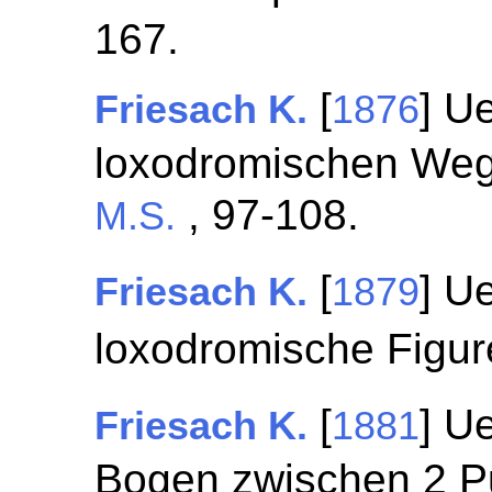
167.
[
] U
Friesach K.
1876
loxodromischen Weg
, 97-108.
M.S.
[
] U
Friesach K.
1879
loxodromische Figu
[
] U
Friesach K.
1881
Bogen zwischen 2 