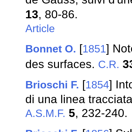
13
, 80-86.
Article
[
] Not
Bonnet O.
1851
des surfaces.
3
C.R.
[
] In
Brioschi F.
1854
di una linea tracciat
5
, 232-240.
A.S.M.F.