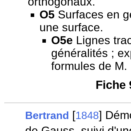
orthogonaux.
O5
Surfaces en gé
une surface.
O5e
Lignes trac
généralités ; e
formules de M.
Fiche
[
] Dém
Bertrand
1848
de Gauss, suivi d'u