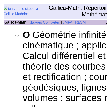
Gallica-Math: Répertoi
Mathémat
Gallica-Math :
|
|
Œuvres Complètes
JMPA
RBSM
O
Géométrie infinit
cinématique ; appli
Calcul différentiel e
théorie des courbes
et rectification ; co
géodésiques, lignes 
volumes ; surfaces 