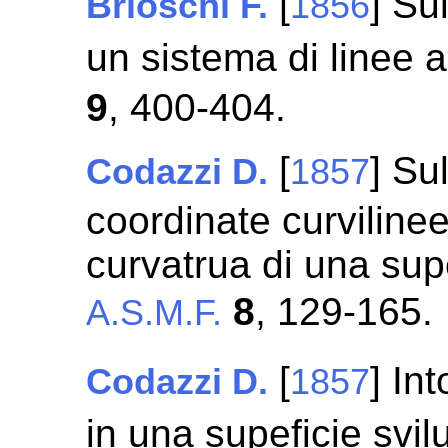
[
] Su
Brioschi F.
1856
un sistema di linee 
9
, 400-404.
[
] Su
Codazzi D.
1857
coordinate curvilinee
curvatrua di una sup
8
, 129-165.
A.S.M.F.
[
] In
Codazzi D.
1857
in una supeficie svi