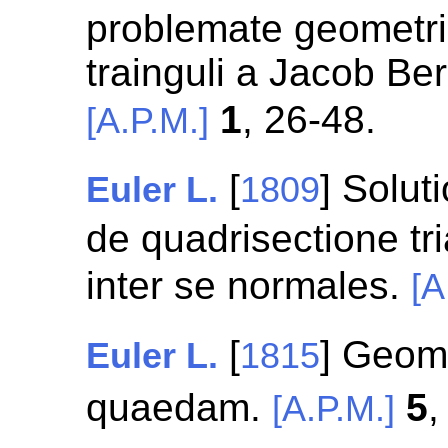
problemate geometri
trainguli a Jacob Ber
1
, 26-48.
[A.P.M.]
[
] Solut
Euler L.
1809
de quadrisectione tr
inter se normales.
[A
[
] Geome
Euler L.
1815
quaedam.
5
,
[A.P.M.]