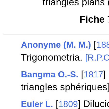
triangles plans 
Fiche
[
Anonyme (M. M.)
18
Trigonometria.
[R.P.C
[
]
Bangma O.-S.
1817
triangles sphériques
[
] Diluc
Euler L.
1809