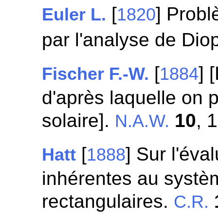
[
] Prob
Euler L.
1820
par l'analyse de Di
[
] 
Fischer F.-W.
1884
d'après laquelle on 
solaire].
10
, 
N.A.W.
[
] Sur l'éva
Hatt
1888
inhérentes au syst
rectangulaires.
C.R.