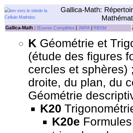
Gallica-Math: Répertoi
Mathémat
Gallica-Math :
|
|
Œuvres Complètes
JMPA
RBSM
K
Géométrie et Trig
(étude des figures f
cercles et sphères) 
droite, du plan, du c
Géométrie descriptiv
K20
Trigonométri
K20e
Formules 