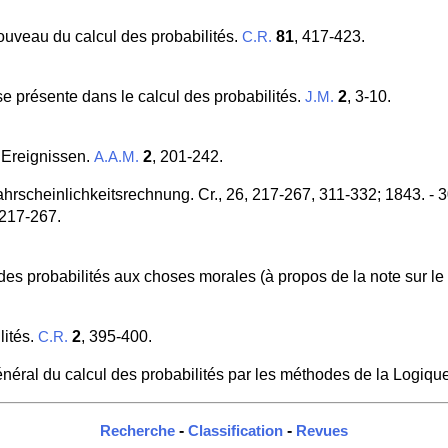
ouveau du calcul des probabilités.
81
, 417-423.
C.R.
se présente dans le calcul des probabilités.
2
, 3-10.
J.M.
 Ereignissen.
2
, 201-242.
A.A.M.
rscheinlichkeitsrechnung. Cr., 26, 217-267, 311-332; 1843. - 3
 217-267.
 des probabilités aux choses morales (à propos de la note sur le 
lités.
2
, 395-400.
C.R.
énéral du calcul des probabilités par les méthodes de la Logiq
-
-
Recherche
Classification
Revues