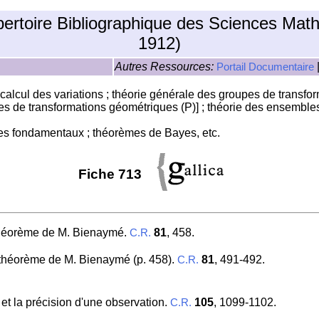
pertoire Bibliographique des Sciences Mat
1912)
Autres Ressources:
Portail Documentaire
calcul des variations ; théorie générale des groupes de transfor
pes de transformations géométriques (P)] ; théorie des ensemble
mes fondamentaux ; théorèmes de Bayes, etc.
Fiche 713
théorème de M. Bienaymé.
81
, 458.
C.R.
au théorème de M. Bienaymé (p. 458).
81
, 491-492.
C.R.
et la précision d'une observation.
105
, 1099-1102.
C.R.