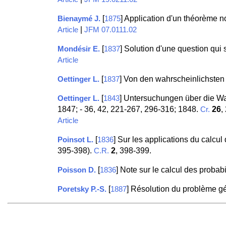
[
] Application d'un théorème n
Bienaymé J.
1875
|
Article
JFM 07.0111.02
[
] Solution d'une question qui 
Mondésir E.
1837
Article
[
] Von den wahrscheinlichsten
Oettinger L.
1837
[
] Untersuchungen über die Wah
Oettinger L.
1843
1847; - 36, 42, 221-267, 296-316; 1848.
26
,
Cr.
Article
[
] Sur les applications du calcul
Poinsot L.
1836
395-398).
2
, 398-399.
C.R.
[
] Note sur le calcul des probabi
Poisson D.
1836
[
] Résolution du problème g
Poretsky P.-S.
1887