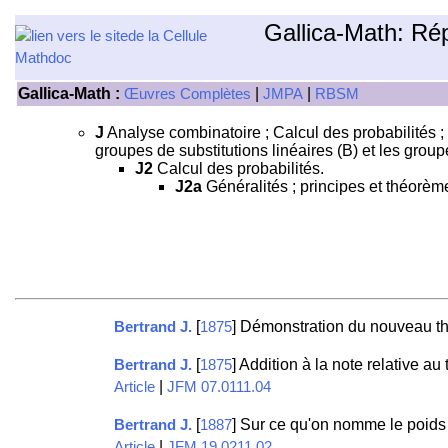
Gallica-Math: Ré
Gallica-Math :
|
|
Œuvres Complètes
JMPA
RBSM
J
Analyse combinatoire ; Calcul des probabilités ; 
groupes de substitutions linéaires (B) et les grou
J2
Calcul des probabilités.
J2a
Généralités ; principes et théorè
[
] Démonstration du nouveau 
Bertrand J.
1875
[
] Addition à la note relative 
Bertrand J.
1875
|
Article
JFM 07.0111.04
[
] Sur ce qu'on nomme le poids 
Bertrand J.
1887
|
Article
JFM 19.0211.02