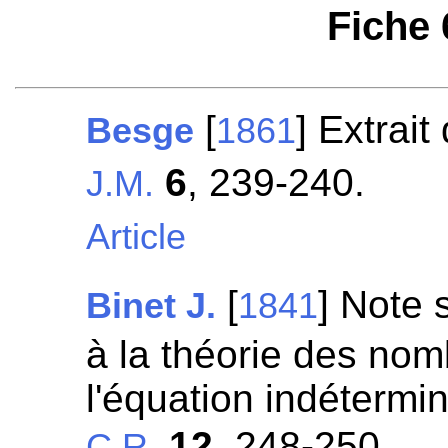
Fiche
[
] Extrait
Besge
1861
6
, 239-240.
J.M.
Article
[
] Note 
Binet J.
1841
à la théorie des nom
l'équation indéterm
12
, 248-250.
C.R.