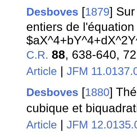
[
] Sur
Desboves
1879
entiers de l'équation
$aX^4+bY^4+dX^2Y
88
, 638-640, 72
C.R.
|
Article
JFM 11.0137.
[
] Th
Desboves
1880
cubique et biquadra
|
Article
JFM 12.0135.