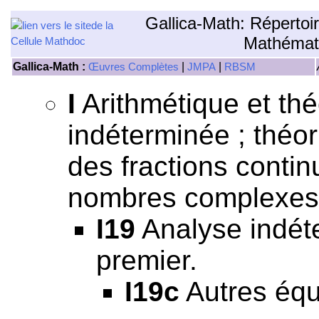
Gallica-Math: Répertoi
Mathémat
Gallica-Math :
|
|
Œuvres Complètes
JMPA
RBSM
I
Arithmétique et th
indéterminée ; théor
des fractions continu
nombres complexes,
I19
Analyse indéte
premier.
I19c
Autres équ