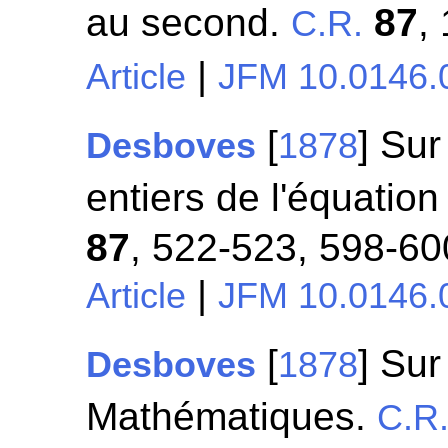
au second.
87
,
C.R.
|
Article
JFM 10.0146.
[
] Sur
Desboves
1878
entiers de l'équati
87
, 522-523, 598-60
|
Article
JFM 10.0146.
[
] Sur
Desboves
1878
Mathématiques.
C.R